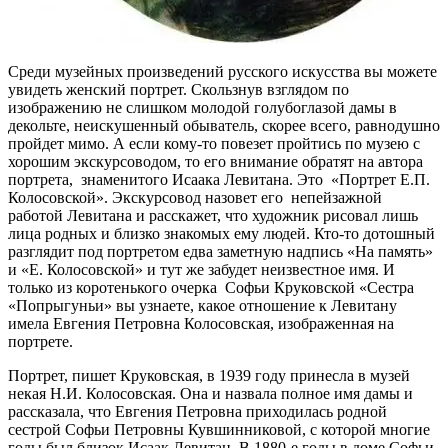
Среди музейных произведений русского искусства вы можете
увидеть женский портрет. Скользнув взглядом по
изображению не слишком молодой голубоглазой дамы в
декольте, неискушенный обыватель, скорее всего, равнодушно
пройдет мимо. А если кому-то повезет пройтись по музею с
хорошим экскурсоводом, то его внимание обратят на автора
портрета, знаменитого Исаака Левитана. Это «Портрет Е.П.
Колосовской». Экскурсовод назовет его непейзажной
работой Левитана и расскажет, что художник рисовал лишь
лица родных и близко знакомых ему людей. Кто-то дотошный
разглядит под портретом едва заметную надпись «На память»
и «Е. Колосовской» и тут же забудет неизвестное имя. И
только из коротенького очерка Софьи Круковской «Сестра
«Попрыгуньи» вы узнаете, какое отношение к Левитану
имела Евгения Петровна Колосовская, изображенная на
портрете.
Портрет, пишет Круковская, в 1939 году принесла в музей
некая Н.И. Колосовская. Она и назвала полное имя дамы и
рассказала, что Евгения Петровна приходилась родной
сестрой Софьи Петровны Кувшинниковой, с которой многие
годы был близок Исаак Левитан. В 1880-е годы в доме Софьи