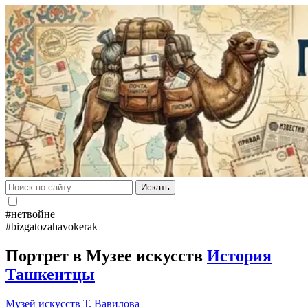
Искать
#нетвойне
#bizgatozahavokerak
Портрет в Музее искусств
История
Ташкентцы
Музей искусств
Т. Вавилова