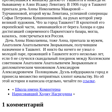
бывавшему в Азии Исааку Левитану. В 1906 году в Ташкент
приехала дочь Анны Николаевны Макаровой –
Турчаниновой, второй музы Левитана, успешной соперницы
Софьи Петровны Кувшинниковой, на руках которой умер
великий художник. Что за город Ташкент? В крохотной его
европейской части, начинавшейся от берега Анхора и едва
достигавшей современного Паркентского базара, могла,
казалось, повстречаться вся Россия.
Дочь Анны Николаевны, тоже Анна, приехала за мужем,
Анатолием Анатольевичем Зворыкиным, получившим
назначение в Ташкент. И никто бы ничего не узнал о
молодой паре, прожившей в Ташкенте всего несколько лет,
если б не случился скандальный поединок между Коллежским
советником Анатолием Анатольевичем Зворыкиным и
дипломатическим чиновником Александром
Александровичем Половцовым. Дуэль взбудоражила город и
принесла множество неприятных хлопот начальству. Но об
этой истории я написала отдельно, читайте по
ссылке
.
«
Школа имени Коминтерна
Нарисовавший Ходжу Насреддина
»
1 комментарий