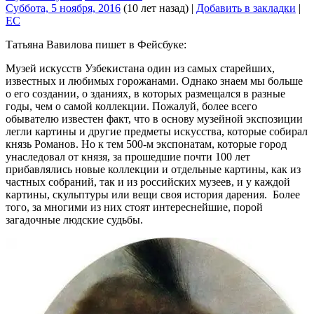
Суббота, 5 ноября, 2016
(10 лет назад)
|
Добавить в закладки
|
EC
Татьяна Вавилова пишет в Фейсбуке:
Музей искусств Узбекистана один из самых старейших,
известных и любимых горожанами. Однако знаем мы больше
о его создании, о зданиях, в которых размещался в разные
годы, чем о самой коллекции. Пожалуй, более всего
обывателю известен факт, что в основу музейной экспозиции
легли картины и другие предметы искусства, которые собирал
князь Романов. Но к тем 500-м экспонатам, которые город
унаследовал от князя, за прошедшие почти 100 лет
прибавлялись новые коллекции и отдельные картины, как из
частных собраний, так и из российских музеев, и у каждой
картины, скульптуры или вещи своя история дарения. Более
того, за многими из них стоят интереснейшие, порой
загадочные людские судьбы.