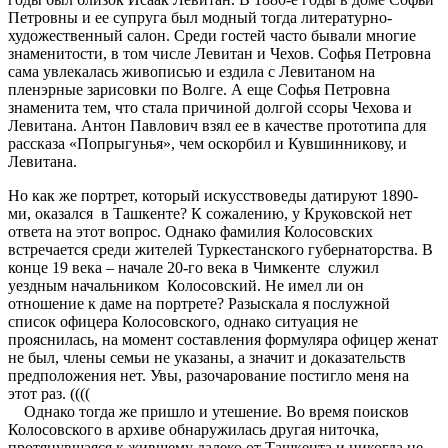
Петровны и ее супруга был модный тогда литературно-
художественный салон. Среди гостей часто бывали многие
знаменитости, в том числе Левитан и Чехов. Софья Петровна
сама увлекалась живописью и ездила с Левитаном на
пленэрные зарисовки по Волге. А еще Софья Петровна
знаменита тем, что стала причиной долгой ссоры Чехова и
Левитана. Антон Павлович взял ее в качестве прототипа для
рассказа «Попрыгунья», чем оскорбил и Кувшинникову, и
Левитана.
Но как же портрет, который искусствоведы датируют 1890-
ми, оказался в Ташкенте? К сожалению, у Круковской нет
ответа на этот вопрос. Однако фамилия Колосовских
встречается среди жителей Туркестанского губернаторства. В
конце 19 века – начале 20-го века в Чимкенте служил
уездным начальником Колосовский. Не имел ли он
отношение к даме на портрете? Разыскала я послужной
список офицера Колосовского, однако ситуация не
прояснилась, на момент составления формуляра офицер женат
не был, члены семьи не указаны, а значит и доказательств
предположения нет. Увы, разочарование постигло меня на
этот раз. ((((
Однако тогда же пришло и утешение. Во время поисков
Колосовского в архиве обнаружилась другая ниточка,
протянувшаяся к жившему далеко от Ташкента и никогда не