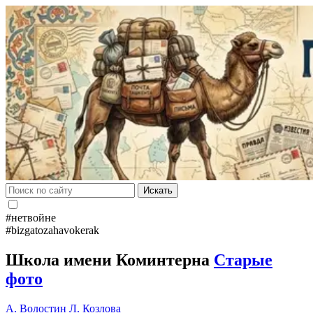
Искать
#нетвойне
#bizgatozahavokerak
Школа имени Коминтерна
Старые
фото
А. Волостин
Л. Козлова