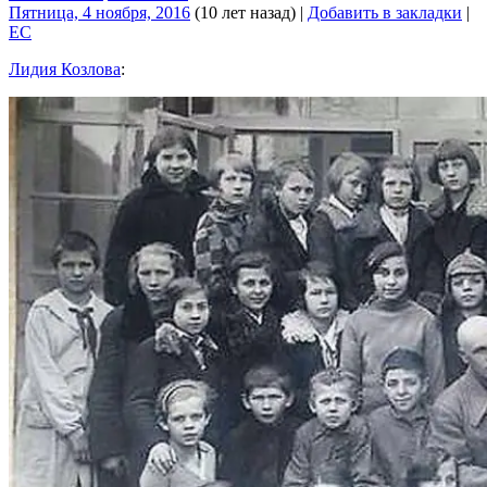
Пятница, 4 ноября, 2016
(10 лет назад)
|
Добавить в закладки
|
EC
Лидия Козлова
: