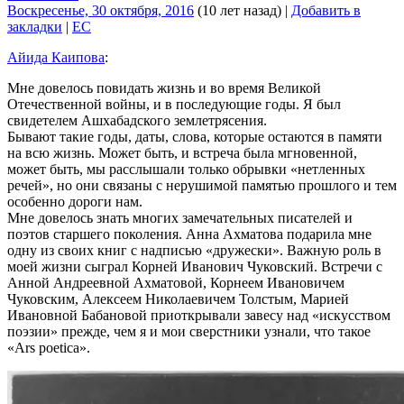
Воскресенье, 30 октября, 2016
(10 лет назад)
|
Добавить в
закладки
|
EC
Айида Каипова
:
Мне довелось повидать жизнь и во время Великой
Отечественной войны, и в последующие годы. Я был
свидетелем Ашхабадского землетрясения.
Бывают такие годы, даты, слова, которые остаются в памяти
на всю жизнь. Может быть, и встреча была мгновенной,
может быть, мы расслышали только обрывки «нетленных
речей», но они связаны с нерушимой памятью прошлого и тем
особенно дороги нам.
Мне довелось знать многих замечательных писателей и
поэтов старшего поколения. Анна Ахматова подарила мне
одну из своих книг с надписью «дружески». Важную роль в
моей жизни сыграл Корней Иванович Чуковский. Встречи с
Анной Андреевной Ахматовой, Корнеем Ивановичем
Чуковским, Алексеем Николаевичем Толстым, Марией
Ивановной Бабановой приоткрывали завесу над «искусством
поэзии» прежде, чем я и мои сверстники узнали, что такое
«Ars poetica».