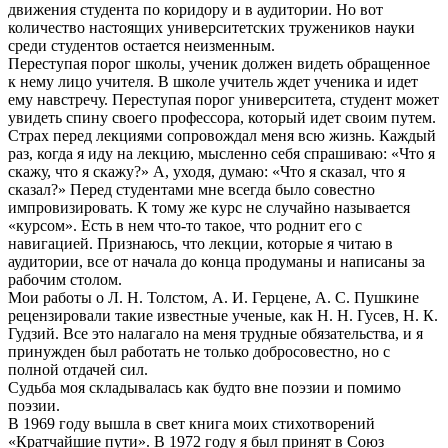
движения студента по коридору и в аудитории. Но вот
количество настоящих университетских тружеников науки
среди студентов остается неизменным.
Переступая порог школы, ученик должен видеть обращенное
к нему лицо учителя. В школе учитель ждет ученика и идет
ему навстречу. Переступая порог университета, студент может
увидеть спину своего профессора, который идет своим путем.
Страх перед лекциями сопровождал меня всю жизнь. Каждый
раз, когда я иду на лекцию, мысленно себя спрашиваю: «Что я
скажу, что я скажу?» А, уходя, думаю: «Что я сказал, что я
сказал?» Перед студентами мне всегда было совестно
импровизировать. К тому же курс не случайно называется
«курсом». Есть в нем что-то такое, что роднит его с
навигацией. Признаюсь, что лекции, которые я читаю в
аудитории, все от начала до конца продуманы и написаны за
рабочим столом.
Мои работы о Л. Н. Толстом, А. И. Герцене, А. С. Пушкине
рецензировали такие известные ученые, как H. Н. Гусев, Н. К.
Гудзий. Все это налагало на меня трудные обязательства, и я
принужден был работать не только добросовестно, но с
полной отдачей сил.
Судьба моя складывалась как будто вне поэзии и помимо
поэзии.
В 1969 году вышла в свет книга моих стихотворений
«Кратчайшие пути». В 1972 году я был принят в Союз