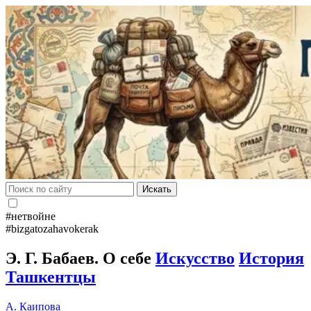
Искать
#нетвойне
#bizgatozahavokerak
Э. Г. Бабаев. О себе
Искусство
История
Ташкентцы
А. Каипова