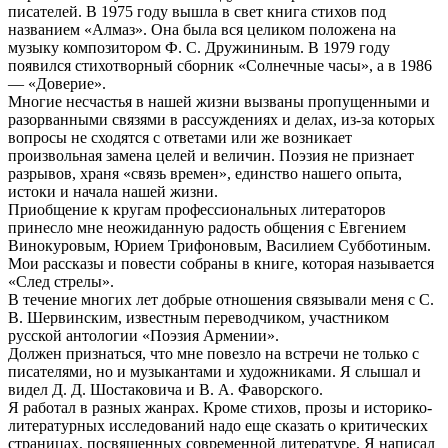
писателей. В 1975 году вышла в свет книга стихов под
названием «Алмаз». Она была вся целиком положена на
музыку композитором Ф. С. Дружининым. В 1979 году
появился стихотворный сборник «Солнечные часы», а в 1986
— «Доверие».
Многие несчастья в нашей жизни вызваны пропущенными и
разорванными связями в рассуждениях и делах, из-за которых
вопросы не сходятся с ответами или же возникает
произвольная замена целей и величин. Поэзия не признает
разрывов, храня «связь времен», единство нашего опыта,
истоки и начала нашей жизни.
Приобщение к кругам профессиональных литераторов
принесло мне неожиданную радость общения с Евгением
Винокуровым, Юрием Трифоновым, Василием Субботиным.
Мои рассказы и повести собраны в книге, которая называется
«След стрелы».
В течение многих лет добрые отношения связывали меня с С.
В. Шервинским, известным переводчиком, участником
русской антологии «Поэзия Армении».
Должен признаться, что мне повезло на встречи не только с
писателями, но и музыкантами и художниками. Я слышал и
видел Д. Д. Шостаковича и В. А. Фаворского.
Я работал в разных жанрах. Кроме стихов, прозы и историко-
литературных исследований надо еще сказать о критических
страницах, посвященных современной литературе. Я написал