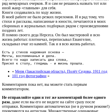
ряд мемуарных очерков. Я и сам не решаюсь назвать тот или
иной жанр «главным» для себя.
Книги создавались по ходу жизни.
В моей работе не было резких переломов. И я рад тому, что
стихи и рассказы, написанные в юности, печатаются в моих
сборниках и журнальных подборках рядом с произведениями
поздних лет.
Я помню своего деда Нерсеса. Он был мастеровой и всю
жизнь работал: плотничал, переписывал Евангелие,
складывал очаг из камней. Так и я всю жизнь работал.
Есть у стихов надежная основа —

Мечты, воспоминанья и дела.

Всего-то надо записать два слова,

«
Мерв (Закаспийская область). Полёт Седова, 1911 год
101 год фотографии
»
Комментариев пока нет, вы можете стать первым
комментатором.
Не отправляйте один и тот же комментарий более одного
раза
, даже если вы его не видите на сайте сразу после
отправки. Комментарии автоматически (не в ручном режиме!)
проверяются на антиспам. Множественные одинаковые