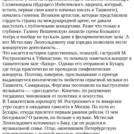
Солженицына (будущего Нобелевского лауреата, который,
кстати, первые свои книги начинал писать в Ташкенте),
начались гонения. Великим артистам, которые представляли
гордость страны на международной арене, не давали
выступать с публичными концертами. Разве что только в
глубинке. Галину Вишневскую лишили сцены Большого
театра и вообще не пускали даже в филармонические залы. А
вот Мстиславу Леопольдовичу еще изредка позволяли вести
концертную деятельность…
Что касается истории единственных, пожалуй, гастролей М.
Ростроповича в Узбекистане, то поначалу намечался концерт в
ташкентском зале «Бахор». Однако его отправили в Бухару,
где тогда практически не проходили симфонические
концерты. Поэтому, наверное, прослышавшие о приезде
выдающегося виолончелиста любители серьезной музыки из
Ташкента, Самарканда, Ферганы поспешили на выступление
музыканта — «диссидента». Конечно, по разумению
тогдашних чиновников от политики и искусства.
В Ташкентском аэропорту М. Ростропович в то январское
утро сидел в ожидании самолета в Москву. По пути из
Бухары, откуда прилетел первым ранним рейсом. О чем
беседовали? О разном, но больше о музыке. Мстислав
Леопольдович вспоминал о Баку, где он родился в
музыкальной семье. Отце, окончившем Петербургскую
консерваторию с золотой медалью, профессоре-