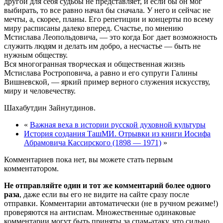
другой для себя судьбы не представляет, и если бы он мог
выбирать, то все равно начал бы сначала. У него и сейчас не
мечты, а, скорее, планы. Его репетиции и концерты по всему
миру расписаны далеко вперед. Счастье, по мнению
Мстислава Леопольдовича, — это когда Бог дает возможность
служить людям и делать им добро, а несчастье — быть не
нужным обществу.
Вся многогранная творческая и общественная жизнь
Мстислава Ростроповича, а равно и его супруги Галины
Вишневской, — яркий пример верного служения искусству,
миру и человечеству.
Шахабутдин Зайнутдинов.
«
Важная веха в истории русской духовной культуры
История создания ТашМИ. Отрывки из книги Иосифа
Абрамовича Кассирского (1898 — 1971)
»
Комментариев пока нет, вы можете стать первым
комментатором.
Не отправляйте один и тот же комментарий более одного
раза
, даже если вы его не видите на сайте сразу после
отправки. Комментарии автоматически (не в ручном режиме!)
проверяются на антиспам. Множественные одинаковые
комментарии могут быть приняты за спам-атаку, что сильно