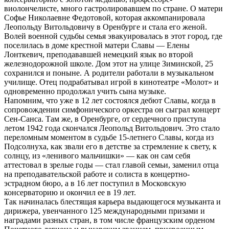
виолончелисте, много гастролировавшем по стране. О матери
Софье Николаевне Федотовой, которая аккомпанировала
Леопольду Витольдовичу в Оренбурге и стала его женой.
Волей военной судьбы семья эвакуировалась в этот город, где
поселилась в доме крестной матери Славы — Елены
Лонткевич, преподававшей немецкий язык во второй
железнодорожной школе. Дом этот на улице Зиминской, 25
сохранился и поныне. А родители работали в музыкальном
училище. Отец подрабатывал игрой в кинотеатре «Молот» и
одновременно продолжал учить сына музыке.
Напомним, что уже в 12 лет состоялся дебют Славы, когда в
сопровождении симфонического оркестра он сыграл концерт
Сен-Санса. Там же, в Оренбурге, от сердечного приступа
летом 1942 года скончался Леопольд Витольдович. Это стало
переломным моментом в судьбе 15-летнего Славы, когда из
Подсолнуха, как звали его в детстве за стремление к свету, к
солнцу, из «ленивого мальчишки» — как он сам себя
аттестовал в зрелые годы — стал главой семьи, заменил отца
на преподавательской работе и солиста в концертно-
эстрадном бюро, а в 16 лет поступил в Московскую
консерваторию и окончил ее в 19 лет.
Так начиналась блестящая карьера выдающегося музыканта и
дирижера, увенчанного 125 международными призами и
наградами разных стран, в том числе французским орденом