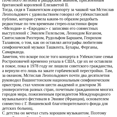
Почетного легиона и рыцарским званием, присвоенным
британской королевой Елизаветой II.
Тогда, сидя в Ташкентском аэропорту за чашкой чая Мстислав
Леопольдович с удовольствием говорил об узбекистанской
публике, которая сумела каким-то образом раздобыть
редкостные по тем временам стерео-пластинки фирм
«Мелодия» и «Евродикс» с записями его совместных
выступлений с Эмилем Гилельсом, Леонидом Коганом,
Святославом Рихтером, Рудольфом Баршаем, Генрихом
Талаяном, о том, как он оставлял автографы любителям
симфонической музыки Ташкента, Бухары, Ферганы,
Самарканда.
Заметим, что вскоре после того концерта в Узбекистане семья
Ростроповичей временно уехала в США, где их не оставляли
в покое, пока в 1978 году не лишили советского гражданства,
а вернули его лишь на закате горбачевской перестройки. Там,
за океаном, Мстислав Леопольдович почти два десятилетия
руководил Вашингтонским национальным симфоническим
оркестром, стал членом шести академий и доктором 36
университетов разных стран, почетным гражданином многих
городов мира, пожизненным президентом Международного
музыкального фестиваля в Эвияне (Франция), основателем
совместно с Г. Вишневской благотворительного фонда для
детских больниц.
С детства он мечтал стать хорошим музыкантом. Поэтому