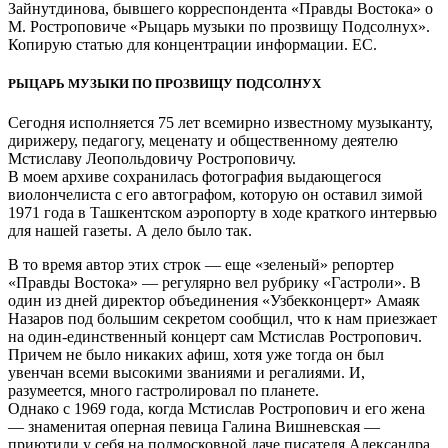
Зайнутдинова, бывшего корреспондента «Правды Востока» о
М. Ростроповиче «Рыцарь музыки по прозвищу Подсолнух».
Копирую статью для концентрации информации. ЕС.
РЫЦАРЬ МУЗЫКИ ПО ПРОЗВИЩУ ПОДСОЛНУХ
Сегодня исполняется 75 лет всемирно известному музыканту,
дирижеру, педагогу, меценату и общественному деятелю
Мстиславу Леопольдовичу Ростроповичу.
В моем архиве сохранилась фотография выдающегося
виолончелиста с его автографом, которую он оставил зимой
1971 года в Ташкентском аэропорту в ходе краткого интервью
для нашей газеты. А дело было так.
В то время автор этих строк — еще «зеленый» репортер
«Правды Востока» — регулярно вел рубрику «Гастроли». В
один из дней директор объединения «Узбекконцерт» Амаяк
Назаров под большим секретом сообщил, что к нам приезжает
на один-единственный концерт сам Мстислав Ростропович.
Причем не было никаких афиш, хотя уже тогда он был
увенчан всеми высокими званиями и регалиями. И,
разумеется, много гастролировал по планете.
Однако с 1969 года, когда Мстислав Ростропович и его жена
— знаменитая оперная певица Галина Вишневская —
приютили у себя на подмосковной даче писателя Александра