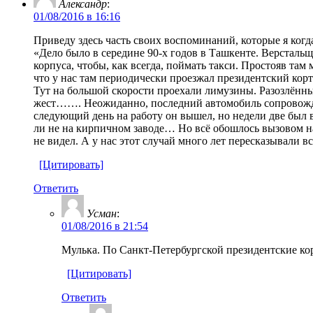
Александр
:
01/08/2016 в 16:16
Приведу здесь часть своих воспоминаний, которые я когда
«Дело было в середине 90-х годов в Ташкенте. Верстальщ
корпуса, чтобы, как всегда, поймать такси. Простояв там
что у нас там периодически проезжал президентский корт
Тут на большой скорости проехали лимузины. Разозлён
жест……. Неожиданно, последний автомобиль сопровожден
следующий день на работу он вышел, но недели две был в 
ли не на кирпичном заводе… Но всё обошлось вызовом на 
не видел. А у нас этот случай много лет пересказывали в
[Цитировать]
Ответить
Усман
:
01/08/2016 в 21:54
Мулька. По Санкт-Петербургской президентские кор
[Цитировать]
Ответить