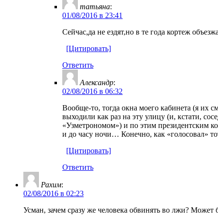
татьяна
:
01/08/2016 в 23:41
Сейчас,да не ездят,но в те года кортеж объ
[Цитировать]
Ответить
Александр
:
02/08/2016 в 06:32
Вообще-то, тогда окна моего кабинета (я их 
выходили как раз на эту улицу (и, кстати, со
«Узметрономом») и по этим президентским кор
и до часу ночи… Конечно, как «голосовал» то
[Цитировать]
Ответить
Рахим
:
02/08/2016 в 02:23
Усман, зачем сразу же человека обвинять во лжи? Может б