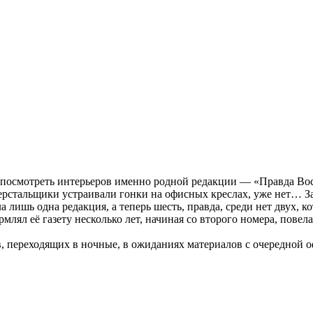
 посмотреть интерьеров именно родной редакции — «Правда Вост
верстальщики устраивали гонки на офисных креслах, уже нет… За
ла лишь одна редакция, а теперь шесть, правда, среди нет двух, 
млял её газету несколько лет, начиная со второго номера, повела
ств, переходящих в ночные, в ожиданиях материалов с очередно