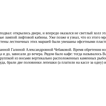
одвал: открылись двери, и впереди оказался не светлый холл э
е лампой лифтовой кабины. Уже позже я узнал, что из этого мр
 стены лестничных этих маршей были увешаны офсетными пласти
озданной Галиной Александровной Чебаковой. Время обретения н
 до, зависали до вечера. Рядом было кафе: тогда называлось Bar
й группкой из восьми вертикально расположенных каменных рыбок
туда, брали две половинки лепешки (а платили на кассе за одну) 