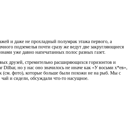
тажей и даже не прохладный полумрак этажа первого, а
ачного подземелья почти сразу же ведут две закругляющиеся
нами уже давно напечатанных полос разных газет.
овых друзей, стремительно расширяющихся горизонтов и
 Dilbar, но у нас оно значилось не иначе как «У восьми х*ев»,
 (см. фото), которые больше были похожи не на рыб. Мы с
и чай и сидели, обсуждали что-то насущное.