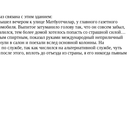
аз связана с этим зданием:
вышел вечером к улице Матбуотчилар, у главного газетного
томобиля. Выпитое затуманило голову так, что он совсем забыл,
озлился, тем более домой хотелось попасть со страшной силой…
итым спиртным, показал руками международный неприличный
ули в салон и поехали вслед основной колонны. На
 по службе, так как числился на альтернативной службе, чуть
сле этого, вплоть до отъезда из страны, я его никогда пьяным