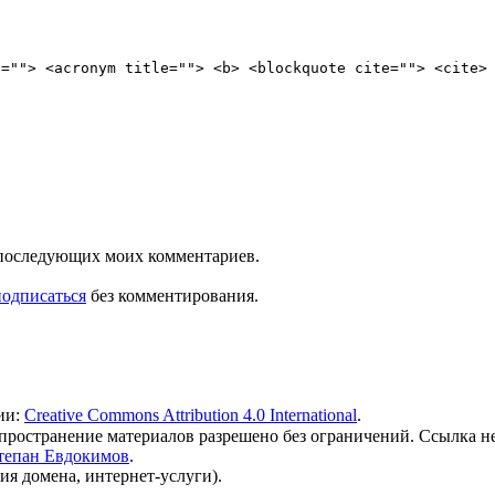
e=""> <acronym title=""> <b> <blockquote cite=""> <cite>
ля последующих моих комментариев.
подписаться
без комментирования.
ии:
Creative Commons Attribution 4.0 International
.
 распространение материалов разрешено без ограничений. Ссылка н
тепан Евдокимов
.
ия домена, интернет-услуги).