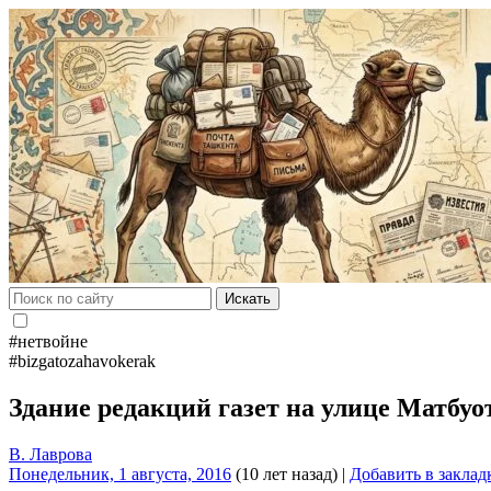
Искать
#нетвойне
#bizgatozahavokerak
Здание редакций газет на улице Матбу
В. Лаврова
Понедельник, 1 августа, 2016
(10 лет назад)
|
Добавить в заклад