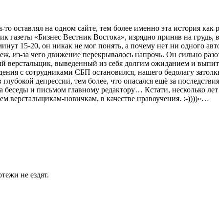
-то оставлял на одном сайте, тем более именно эта история как р
ик газеты «Бизнес Вестник Востока», изрядно приняв на грудь, 
 минут 15-20, он никак не мог понять, а почему нет ни одного ав
еж, из-за чего движение перекрывалось напрочь. Он сильно раз
ный верстальщик, выведенный из себя долгим ожиданием и вып
ия с сотрудниками СБП остановился, нашего бедолагу затолкн
глубокой депрессии, тем более, что опасался ещё за последствия
беседы и письмом главному редактору… Кстати, несколько лет по
сем верстальщикам-новичкам, в качестве нравоучения. :-))))»…
тежи не ездят.