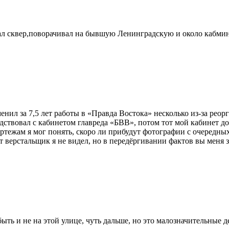
езжал сквер,поворачивал на бывшую Ленинградскую и около кабми
сменил за 7,5 лет работы в «Правда Востока» несколько из-за ре
седствовал с кабинетом главреда «БВВ», потом тот мой кабинет д
тежам я мог понять, скоро ли прибудут фотографии с очередных
т верстальщик я не видел, но в передёргивании фактов вы меня
ыть и не на этой улице, чуть дальше, но это малозначительные де