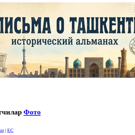
отчилар
Фото
ки
|
EC