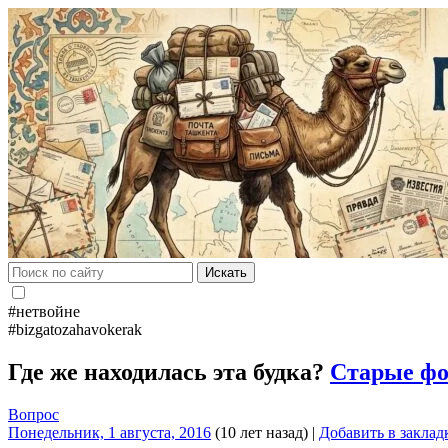
Искать
#нетвойне
#bizgatozahavokerak
Где же находилась эта будка?
Старые фо
Вопрос
Понедельник, 1 августа, 2016
(10 лет назад)
|
Добавить в заклад