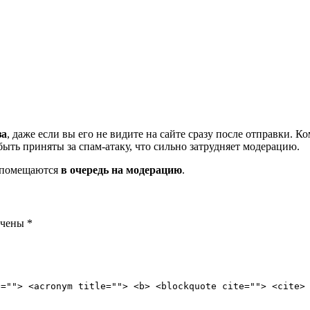
за
, даже если вы его не видите на сайте сразу после отправки. 
ть приняты за спам-атаку, что сильно затрудняет модерацию.
и помещаются
в очередь на модерацию
.
ечены
*
e=""> <acronym title=""> <b> <blockquote cite=""> <cite>