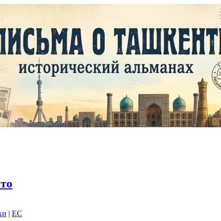
то
ки
|
EC