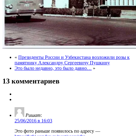
«
Президенты России и Узбекистана возложили розы к
памятнику Александру Сергеевичу Пушкину
Это было недавно, это было давно…
»
13 комментариев
Ришат
:
25/06/2016 в 16:03
Это фото раньше появилось по адресу —