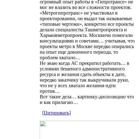
огромный опыт работы в «Гипротрансе» не
мог не влазить во все сложности проектов.
«Метрогипротранс» не участвовал в
проектировании, он выдал так называемые
«типовые чертежи», конкретно все проекты
делали специалисты Ташметропроекта и
Харьковметропроекта. Москвичи помогали
консультациями и советами… учитывая, что
проекты метро в Москве нередко опирались
на опыт еще довоенного периода, то
проблем хватало…
Не знаю когда АС прекратил работать… в
условиях бешеного административного
ресурса и желания сдать объекты к дате,
нередко заказчику так выкручивали руки,
что не у всех хватало желания идти
против…
Вот такие дела… картинку-диспозицию что
и как прилагаю…
[Цитировать]