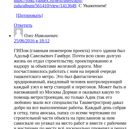
https://fotki.yandex.ru/next/users/afro-
zulu/album/561410/view/1413649
. С Уважением!
[Цитировать]
Ответить
Олег Николаевич
:
25/06/2016 в 18:12
ГИПом (главным инженером проекта) этого здания был
Адольф Савельевич Гамбург. Почти всю свою долгую
жизнь он отдал строительству, проектированию и
надзору за объектами железной дороги. Мне
посчастливилось работать с ним на первой очереди
ташкентского метро. Это был фантастически
эрудированный, въедливый человек контролирующий
каждый узел и метр станций и перегонов. Может быть и
наезжавший из Москвы Дорман и оказывал какую то
помощь метростроевцам, но только Адик (так его
любовно звали все специалисты Ташметростроя) давал
добро на все выполненные работы. Каждый день собрав
в сетку, типа авоська, папку со всеми чертежами по
строительной части объекта на присланном за ним
самосвале он уезжал на место работ и вместе с рабочими
и мастерами по месту всё досконально проверял и решал