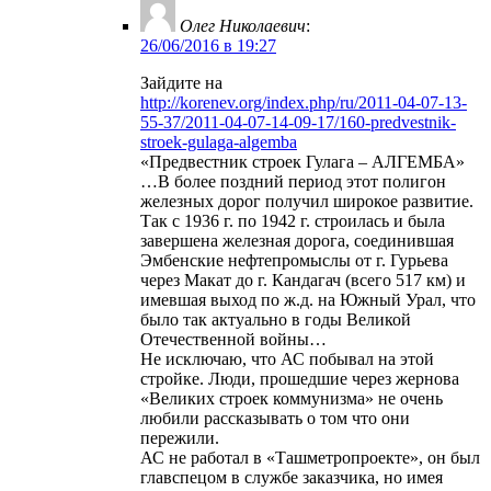
Олег Николаевич
:
26/06/2016 в 19:27
Зайдите на
http://korenev.org/index.php/ru/2011-04-07-13-
55-37/2011-04-07-14-09-17/160-predvestnik-
stroek-gulaga-algemba
«Предвестник строек Гулага – АЛГЕМБА»
…В более поздний период этот полигон
железных дорог получил широкое развитие.
Так с 1936 г. по 1942 г. строилась и была
завершена железная дорога, соединившая
Эмбенские нефтепромыслы от г. Гурьева
через Макат до г. Кандагач (всего 517 км) и
имевшая выход по ж.д. на Южный Урал, что
было так актуально в годы Великой
Отечественной войны…
Не исключаю, что АС побывал на этой
стройке. Люди, прошедшие через жернова
«Великих строек коммунизма» не очень
любили рассказывать о том что они
пережили.
АС не работал в «Ташметропроекте», он был
главспецом в службе заказчика, но имея