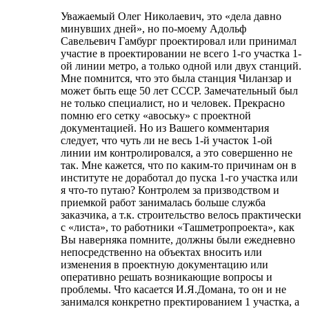
Уважаемый Олег Николаевич, это «дела давно
минувших дней», но по-моему Адольф
Савельевич Гамбург проектировал или принимал
участие в проектировании не всего 1-го участка 1-
ой линии метро, а только одной или двух станций.
Мне помнится, что это была станция Чиланзар и
может быть еще 50 лет СССР. Замечательный был
не только специалист, но и человек. Прекрасно
помню его сетку «авоську» с проектной
документацией. Но из Вашего комментария
следует, что чуть ли не весь 1-й участок 1-ой
линии им контролировался, а это совершенно не
так. Мне кажется, что по каким-то причинам он в
институте не доработал до пуска 1-го участка или
я что-то путаю? Контролем за призводством и
приемкой работ занималась больше служба
заказчика, а т.к. строительство велось практически
с «листа», то работники «Ташметропроекта», как
Вы наверняка помните, должны были ежедневно
непосредственно на объектах вносить или
изменения в проектную документацию или
оперативно решать возникающие вопросы и
проблемы. Что касается И.Я.Домана, то он и не
занимался конкретно пректированием 1 участка, а