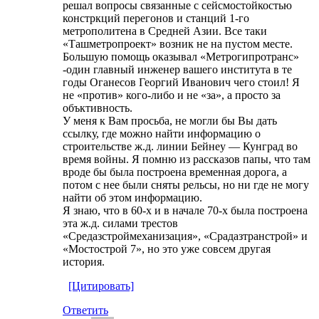
решал вопросы связанные с сейсмостойкостью
констркций перегонов и станций 1-го
метрополитена в Средней Азии. Все таки
«Ташметропроект» возник не на пустом месте.
Большую помощь оказывал «Метрогипротранс»
-один главный инженер вашего института в те
годы Оганесов Георгий Иванович чего стоил! Я
не «против» кого-либо и не «за», а просто за
объктивность.
У меня к Вам просьба, не могли бы Вы дать
ссылку, где можно найти информацию о
строительстве ж.д. линии Бейнеу — Кунград во
время войны. Я помню из рассказов папы, что там
вроде бы была построена временная дорога, а
потом с нее были сняты рельсы, но ни где не могу
найти об этом информацию.
Я знаю, что в 60-х и в начале 70-х была построена
эта ж.д. силами трестов
«Средазстроймеханизация», «Срадазтранстрой» и
«Мостострой 7», но это уже совсем другая
история.
[Цитировать]
Ответить