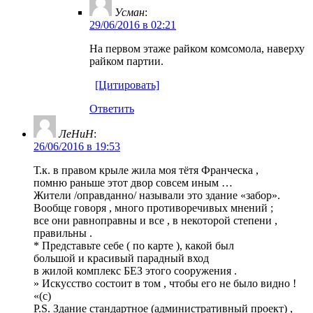
Усман
:
29/06/2016 в 02:21
На первом этаже райком комсомола, наверху
райком партии.
[Цитировать]
Ответить
ЛеНиН
:
26/06/2016 в 19:53
Т.к. в правом крыле жила моя тётя Франческа ,
помню раньше этот двор совсем иным …
Жители /оправданно/ называли это здание «забор».
Вообще говоря , много противоречивых мнений ;
все они равноправны и все , в некоторой степени ,
правильны .
* Представьте себе ( по карте ), какой был
большой и красивый парадный вход
в жилой комплекс БЕЗ этого сооружения .
» Искусство состоит в том , чтобы его не было видно !
«(c)
P.S. Здание стандартное (административный проект) ,