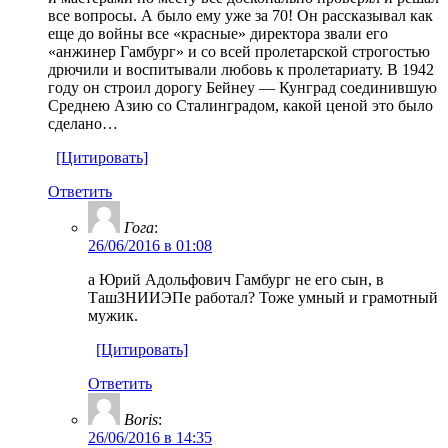
все вопросы. А было ему уже за 70! Он рассказывал как
еще до войны все «красные» директора звали его
«анжинер Гамбург» и со всей пролетарской строгостью
дрючили и воспитывали любовь к пролетариату. В 1942
году он строил дорогу Бейнеу — Кунград соединившую
Среднею Азию со Сталинградом, какой ценой это было
сделано…
[Цитировать]
Ответить
Гога
:
26/06/2016 в 01:08
а Юрий Адольфович Гамбург не его сын, в
ТашЗНИИЭПе работал? Тоже умный и грамотный
мужик.
[Цитировать]
Ответить
Boris
:
26/06/2016 в 14:35