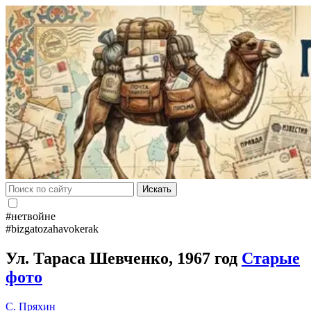
Искать
#нетвойне
#bizgatozahavokerak
Ул. Тараса Шевченко, 1967 год
Старые
фото
С. Пряхин