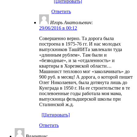
[Цитировать]
Ответить
Игорь Анатольевич
:
29/06/2016 в 00:12
Совершенно верно. Та дорога была
построена в 1975-76 гг. И нас молодых
выпускников ТашИИТа завлекали туда
«длинным рублем». Там были и
«безводные», и за «отдаленность» и
квартиры в Хорезмской области…
Машинист тепловоз мог «заколачивать» до
900 руб. в месяц! А дорога, о которой пишет
Олег Николаевич, была дотянута лишь до
Кунграда в 1950 г. На ее строительстве в те
послевоенные годы работала моя мама,
выпускница фельдшерской школы при
Сталинской ж.д.
[Цитировать]
Ответить
Валентин
: