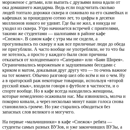
мороженое с детьми, или выпить с друзьями вина вдали от
ока домашнего жандарма. Ведь если подсчитать сколько
людей топтало дорожки сквера и сиживало на его скамейках и
кафешках за прошедшую сотню лет, то цифры в десятки
миллионов никого не удивят. Где бы не жил, я никуда не
уходил из сквера. Утро начинается встречей с приятелями,
такими же студентами — шалопаями в районе кафе
«Снежок». В самом кафе с утра мы не сидели, а
прогуливались по скверу и как все приличные люди до обеда
не пригубляли. А часто вообще не употребляли, не то что бы
не хотелось, а просто у каждого были свои причины
отказаться от холодненького «Саперави» или «Баян Ширея».
Ограничивались мороженым и задушевными беседами с
криком и матом, доказывая друг другу что — то очень важное
на тот момент. Обычно разговор шел обо всём и ни о чем. Ну
а в ораторский раж некоторые товарищи, используя «второй
русский язык», входили говоря о футболе в частности, и о
спорте вообще. Но в кафе всегда находились женщины,
которые немедленно осаживали нас. Мы извинялись, молча и
покорно кивали, а через несколько минут наши голоса снова
становились громче. Но уже старались обходиться без
запасных слов великого и могучего.
На первые «мальчишники» в кафе «Снежок» ребята —
студенты самых разных ВУЗов, и уже закончивших ВУЗы, а