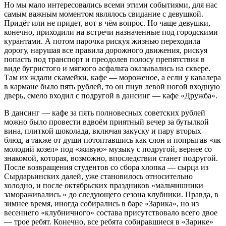
Но мы мало интересовались всеми этими событиями, для нас
самым важным моментом являлось свидание с девушкой.
Придёт или не придет, вот в чём вопрос. Но чаще девушки,
конечно, приходили на встречи назначенные под городскими
курантами. А потом парочка рискуя жизнью переходила
дорогу, нарушая все правила дорожного движения, рискуя
попасть под транспорт и преодолев полосу препятствия в
виде бугристого и мягкого асфальта оказывались на сквере.
Там их ждали скамейки, кафе — мороженое, а если у кавалера
в кармане было пять рублей, то он пнув левой ногой входную
дверь, смело входил с подругой в дансинг — кафе «Дружба».
В дансинг — кафе за пять полновесных советских рублей
можно было провести вдвоём приятный вечер за бутылкой
вина, плиткой шоколада, включая закуску и пару вторых
блюд, а также от души потоптавшись как слон и попрыгав «як
молодий козел» под «живую» музыку с подругой, вернее со
знакомой, которая, возможно, впоследствии станет подругой.
После возвращения студентов со сбора хлопка — сырца из
Сырдарьинских далей, уже становилось относительно
холодно, и после октябрьских праздников «мальчишники
замораживались » до следующего сезона клубники. Правда, в
зимнее время, иногда собирались в баре «Зарика», но из
весеннего «клубничного» состава присутствовало всего двое
— трое ребят. Конечно, все ребята собиравшиеся в «Зарике»