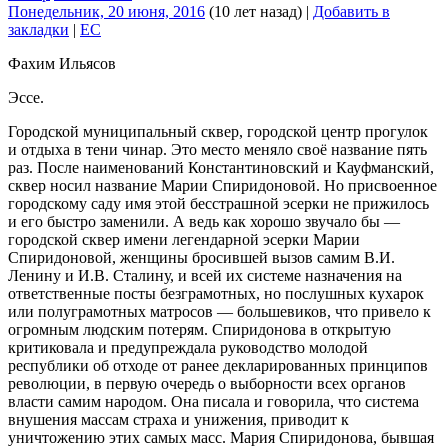
Понедельник, 20 июня, 2016
(10 лет назад)
|
Добавить в
закладки
|
EC
Фахим Ильясов
Эссе.
Городской муниципальный сквер, городской центр прогулок
и отдыха в тени чинар. Это место меняло своё название пять
раз. После наименований Константиновский и Кауфманский,
сквер носил название Марии Спиридоновой. Но присвоенное
городскому саду имя этой бесстрашной эсерки не прижилось
и его быстро заменили. А ведь как хорошо звучало бы —
городской сквер имени легендарной эсерки Марии
Спиридоновой, женщины бросившей вызов самим В.И.
Ленину и И.В. Сталину, и всей их системе назначения на
ответственные посты безграмотных, но послушных кухарок
или полуграмотных матросов — большевиков, что привело к
огромным людским потерям. Спиридонова в открытую
критиковала и предупреждала руководство молодой
республики об отходе от ранее декларированных принципов
революции, в первую очередь о выборности всех органов
власти самим народом. Она писала и говорила, что система
внушения массам страха и унижения, приводит к
уничтожению этих самых масс. Мария Спиридонова, бывшая