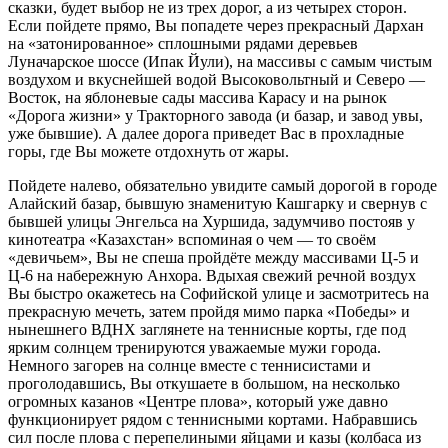
сказки, будет выбор не из трех дорог, а из четырех сторон.
Если пойдете прямо, Вы попадете через прекрасный Дархан
на «затонированное» сплошными рядами деревьев
Луначарское шоссе (Ипак Йули), на массивы с самым чистым
воздухом и вкуснейшей водой Высоковольтный и Северо —
Восток, на яблоневые сады массива Карасу и на рынок
«Дорога жизни» у Тракторного завода (и базар, и завод увы,
уже бывшие). А далее дорога приведет Вас в прохладные
горы, где Вы можете отдохнуть от жары.
Пойдете налево, обязательно увидите самый дорогой в городе
Алайский базар, бывшую знаменитую Кашгарку и свернув с
бывшей улицы Энгельса на Хуршида, задумчиво постояв у
кинотеатра «Казахстан» вспоминая о чем — то своём
«девичьем», Вы не спеша пройдёте между массивами Ц-5 и
Ц-6 на набережную Анхора. Вдыхая свежий речной воздух
Вы быстро окажетесь на Софийской улице и засмотритесь на
прекрасную мечеть, затем пройдя мимо парка «Победы» и
нынешнего ВДНХ заглянете на теннисные корты, где под
ярким солнцем тренируются уважаемые мужи города.
Немного загорев на солнце вместе с теннисистами и
проголодавшись, Вы откушаете в большом, на несколько
огромных казанов «Центре плова», который уже давно
функционирует рядом с теннисными кортами. Набравшись
сил после плова с перепелиными яйцами и казы (колбаса из