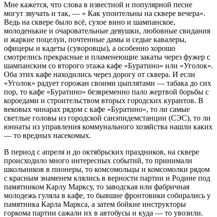
Мне кажется, что слова в известной и популярной песне
могут звучать и так, — » Как упоительны на сквере вечера».
Ведь на сквере было всё, сухое вино и шампанское,
молоденькие и очаровательные девушки, любовные свидания
и жаркие поцелуи, почтенные дамы и седые кавалеры,
офицеры и кадеты (суворовцы), а особенно хорошо
смотрелись прекрасные и пламенеющие закаты через фужер с
шампанским со второго этажа кафе «Буратино» или «Уголок».
Оба этих кафе находились через дорогу от сквера. И если
«Уголок» радует горожан своими цыплятами — табака до сих
пор, то кафе «Буратино» безвременно пало жертвой борьбы с
короедами и строительством вторых городских курантов. В
вековых чинарах рядом с кафе «Буратино», то ли самые
светлые головы из городской санэпидемстанции (СЭС), то ли
юннаты из управления коммунального хозяйства нашли каких
— то вредных насекомых.
В период с апреля и до октябрьских праздников, на сквере
происходило много интересных событий, то принимали
школьников в пионеры, то комсомольцы и комсомолки рядом
с красным знаменем клялись в верности партии и Родине под
памятником Карлу Марксу, то заводская или фабричная
молодежь гуляла в кафе, то бывшие фронтовики собирались у
памятника Карла Маркса, а затем бойкие инструкторы
горкома партии сажали их в автобусы и куда — то увозили.