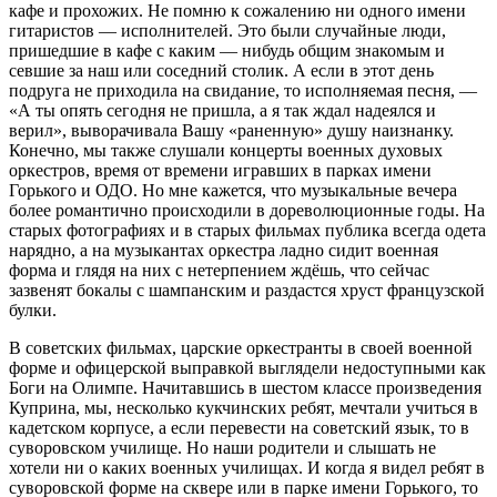
кафе и прохожих. Не помню к сожалению ни одного имени
гитаристов — исполнителей. Это были случайные люди,
пришедшие в кафе с каким — нибудь общим знакомым и
севшие за наш или соседний столик. А если в этот день
подруга не приходила на свидание, то исполняемая песня, —
«А ты опять сегодня не пришла, а я так ждал надеялся и
верил», выворачивала Вашу «раненную» душу наизнанку.
Конечно, мы также слушали концерты военных духовых
оркестров, время от времени игравших в парках имени
Горького и ОДО. Но мне кажется, что музыкальные вечера
более романтично происходили в дореволюционные годы. На
старых фотографиях и в старых фильмах публика всегда одета
нарядно, а на музыкантах оркестра ладно сидит военная
форма и глядя на них с нетерпением ждёшь, что сейчас
зазвенят бокалы с шампанским и раздастся хруст французской
булки.
В советских фильмах, царские оркестранты в своей военной
форме и офицерской выправкой выглядели недоступными как
Боги на Олимпе. Начитавшись в шестом классе произведения
Куприна, мы, несколько кукчинских ребят, мечтали учиться в
кадетском корпусе, а если перевести на советский язык, то в
суворовском училище. Но наши родители и слышать не
хотели ни о каких военных училищах. И когда я видел ребят в
суворовской форме на сквере или в парке имени Горького, то