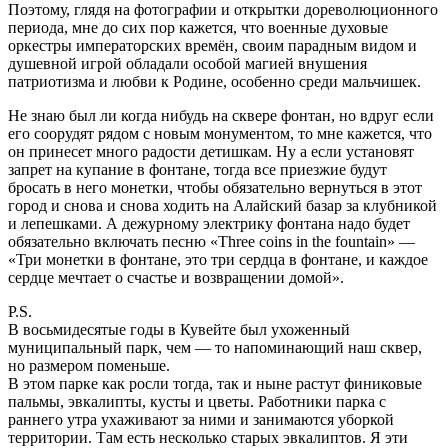
Поэтому, глядя на фотографии и открытки дореволюционного
периода, мне до сих пор кажется, что военные духовые
оркестры императорских времён, своим парадным видом и
душевной игрой обладали особой магией внушения
патриотизма и любви к Родине, особенно среди мальчишек.
Не знаю был ли когда нибудь на сквере фонтан, но вдруг если
его соорудят рядом с новым монументом, то мне кажется, что
он принесет много радости детишкам. Ну а если установят
запрет на купание в фонтане, тогда все приезжие будут
бросать в него монетки, чтобы обязательно вернуться в этот
город и снова и снова ходить на Алайский базар за клубникой
и лепешками. А дежурному электрику фонтана надо будет
обязательно включать песню «Three coins in the fountain» —
«Три монетки в фонтане, это три сердца в фонтане, и каждое
сердце мечтает о счастье и возвращении домой».
P.S.
В восьмидесятые годы в Кувейте был ухоженный
муниципальный парк, чем — то напоминающий наш сквер,
но размером поменьше.
В этом парке как росли тогда, так и ныне растут финиковые
пальмы, эвкалипты, кусты и цветы. Работники парка с
раннего утра ухаживают за ними и занимаются уборкой
территории. Там есть несколько старых эвкалиптов. Я эти