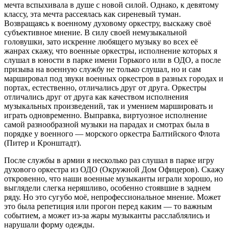
мечта вспыхивала в душе с новой силой. Однако, к девятому
классу, эта мечта рассеялась как сиреневый туман.
Возвращаясь к военному духовому оркестру, выскажу своё
субъективное мнение. В силу своей немузыкальной
головушки, зато искренне любящего музыку во всех её
жанрах скажу, что военные оркестры, исполнение которых я
слушал в юности в парке имени Горького или в ОДО, а после
призыва на военную службу не только слушал, но и сам
маршировал под звуки военных оркестров в разных городах и
портах, естественно, отличались друг от друга. Оркестры
отличались друг от друга как качеством исполнения
музыкальных произведений, так и умением маршировать и
играть одновременно. Выправка, виртуозное исполнение
самой разнообразной музыки на парадах и смотрах была в
порядке у военного — морского оркестра Балтийского Флота
(Питер и Кронштадт).
После службы в армии я несколько раз слушал в парке игру
духового оркестра из ОДО (Окружной Дом Офицеров). Скажу
откровенно, что наши военные музыканты играли хорошо, но
выглядели слегка неряшливо, особенно стоявшие в заднем
ряду. Но это сугубо моё, непрофессиональное мнение. Может
это была репетиция или прогон перед каким — то важным
событием, а может из-за жары музыканты расслаблялись и
нарушали форму одежды.