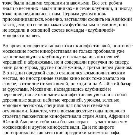
тоже были нашими хорошими знакомыми. Все эти ребята
знали о весенних «мальчишниках» в сезон клубники, и иногда
тоже присоединялись к нам. Первым делом вновь
присоединившихся, конечно, заставляли сходить на Алайский
за ягодами, но если выражаться футбольным термином, они
не входили в основной состав команды «клубничной»
молодости нашей.
Во время проведения ташкентских кинофестивалей, почти все
московские гости кинофестиваля не только пробовали уже
заканчивающуюся клубнику и наслаждались поспевшей
черешней и абрикосами, но и совершали прогулки по скверу,
одни рано утром, другие после ужина, а третьи перед ужином.
В эти дни городской сквер становился космополитическим
местом, но иностранные звезды кино коих тоже хватало на
сквере, в отличие от москвичей, не ходили на Алайский базар
за фруктами. Москвичи, насладившись клубникой и
черешней, после окончания кинофестиваля увозили с собой
деревянные ящики набитые черешней, урюком, зеленью,
молодым чесноком, специями для плова и свежими
огурчиками. Кажется, что в восьмидесятые годы прошлого
столетия ташкентские кинофестивали стран Азии, Африки и
Южной Америки собирали больше стран — участников чем
московский и другие кинофестивали. Да и по широте
гостеприимства ташкентские праздники кинематографа