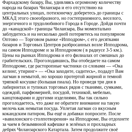
Фархадскому базару, Вы, удивляясь огромному количеству
народа на базарах Чиланзара и его отсутствию на
центральных улицах, потихонечку доберетесь до границы с
МКАД этого своеобразного, но гостеприимного, веселого,
энергичного и трудолюбивого Города в Городе. Дойдя почти
до «канадской» границы Чиланзара, Вы моментально
заблудитесь и на несколько дней потеряетесь на популярном
Оптово — Торговом рынке «Ипподром», с его десятками
базаров и Торговых Центров разбросанных возле Ипподрома,
на самом Ипподроме и за Ипподромом ( в радиусе 3-5 км.).
Цены на рынках Ипподрома и его филиалах от смешных до
грабительских. Проголодавшись, Вы отобедаете на самом
Ипподроме, где расторопные частники со словами — «Ока
келинг, утиринг» — «Ока заходите, садитесь», подадут Вам
лагман в немытой, но хорошо протертой жирной и темной
тряпкой косушке (большая пиала). Но проведя три дня в
лабиринтах и тупиках торговых рядов с тканями, сумками,
одеждой, парфюмерией, посудой, техникой, мебелью,
канцтоварами и другими изделиями, Вы так сильно
проголодаетесь, что даже не обратите внимание на такую
мелочь как немытая посуда. Уплетая лагман со вкусным
кокандским патиром, Вы ещё и добавки попросите. После
«вавилонского столпотворения» на Ипподроме, Вы отдохнете
за чаем в безымянной кафешке в зелёных и прохладных
дебрях Чиланзарского Катартала. Затем продолжите своё