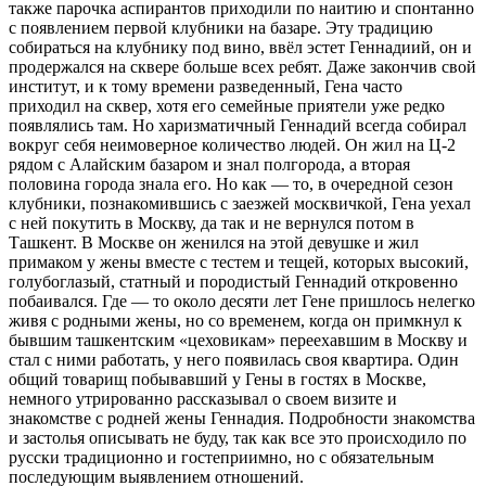
также парочка аспирантов приходили по наитию и спонтанно
с появлением первой клубники на базаре. Эту традицию
собираться на клубнику под вино, ввёл эстет Геннадиий, он и
продержался на сквере больше всех ребят. Даже закончив свой
институт, и к тому времени разведенный, Гена часто
приходил на сквер, хотя его семейные приятели уже редко
появлялись там. Но харизматичный Геннадий всегда собирал
вокруг себя неимоверное количество людей. Он жил на Ц-2
рядом с Алайским базаром и знал полгорода, а вторая
половина города знала его. Но как — то, в очередной сезон
клубники, познакомившись с заезжей москвичкой, Гена уехал
с ней покутить в Москву, да так и не вернулся потом в
Ташкент. В Москве он женился на этой девушке и жил
примаком у жены вместе с тестем и тещей, которых высокий,
голубоглазый, статный и породистый Геннадий откровенно
побаивался. Где — то около десяти лет Гене пришлось нелегко
живя с родными жены, но со временем, когда он примкнул к
бывшим ташкентским «цеховикам» переехавшим в Москву и
стал с ними работать, у него появилась своя квартира. Один
общий товарищ побывавший у Гены в гостях в Москве,
немного утрированно рассказывал о своем визите и
знакомстве с родней жены Геннадия. Подробности знакомства
и застолья описывать не буду, так как все это происходило по
русски традиционно и гостеприимно, но с обязательным
последующим выявлением отношений.