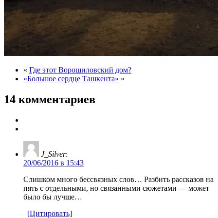
«
Где этот Ворошиловский дом?
«Большое сердце Ташкента»
»
14 комментариев
J_Silver
:
20/06/2016 в 15:43
Слишком много бессвязных слов… Разбить рассказов на
пять с отдельными, но связанными сюжетами — может
было бы лучше…
[Цитировать]