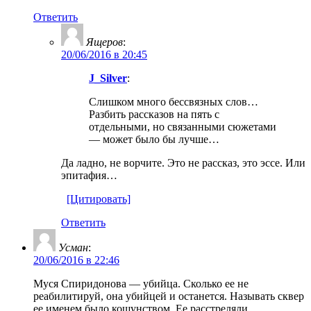
Ответить
Ящеров
:
20/06/2016 в 20:45
J_Silver
:
Слишком много бессвязных слов…
Разбить рассказов на пять с
отдельными, но связанными сюжетами
— может было бы лучше…
Да ладно, не ворчите. Это не рассказ, это эссе. Или
эпитафия…
[Цитировать]
Ответить
Усман
:
20/06/2016 в 22:46
Муся Спиридонова — убийца. Сколько ее не
реабилитируй, она убийцей и останется. Называть сквер
ее именем было кощунством. Ее расстреляли