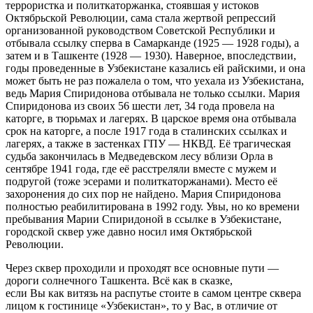
террористка и политкаторжанка, стоявшая у истоков
Октябрьской Революции, сама стала жертвой репрессий
организованной руководством Советской Республики и
отбывала ссылку сперва в Самарканде (1925 — 1928 годы), а
затем и в Ташкенте (1928 — 1930). Наверное, впоследствии,
годы проведенные в Узбекистане казались ей райскими, и она
может быть не раз пожалела о том, что уехала из Узбекистана,
ведь Мария Спиридонова отбывала не только ссылки. Мария
Спиридонова из своих 56 шести лет, 34 года провела на
каторге, в тюрьмах и лагерях. В царское время она отбывала
срок на каторге, а после 1917 года в сталинских ссылках и
лагерях, а также в застенках ГПУ — НКВД. Её трагическая
судьба закончилась в Медведевском лесу вблизи Орла в
сентябре 1941 года, где её расстреляли вместе с мужем и
подругой (тоже эсерами и политкаторжанами). Место её
захоронения до сих пор не найдено. Мария Спиридонова
полностью реабилитирована в 1992 году. Увы, но ко времени
пребывания Марии Спиридоной в ссылке в Узбекистане,
городской сквер уже давно носил имя Октябрьской
Революции.
Через сквер проходили и проходят все основные пути —
дороги солнечного Ташкента. Всё как в сказке,
если Вы как витязь на распутье стоите в самом центре сквера
лицом к гостинице «Узбекистан», то у Вас, в отличие от