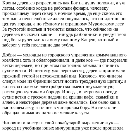
Кроны деревьев разрастались как Бог на душу положит, а уж
летом, особенно когда не работали фонари, человеку
проходящему через сквер в ночное время, да ещё сквозь его
темные и неосвещённые аллеи ощущалось, что он идет не по
центру города, а по тёмному и страшному Муромскому лесу.
За густотой листьев и темноты казалось, что сейчас из -за
деревьев выскочат какие — нибудь разбойники и уведут тебя
под белы рученьки к самому главному Кащею, который и
заберет у тебя последние два рубля.
Добры — молодцы из городского управления коммунального
хозяйства хоть и облагораживали, и даже кое — где подрезали
ветки деревьев, но при этом постоянно забывали спилить
сухие ветки. И поэтому, уже через месяц, деревья принимали
прежний густой и неухоженный вид. Казалось, что чинары
следуя моде из Франции хотят носить трехдневную щетину, а
вот из-за поломки электробритвы имеют неухоженную,
растущую кустиками бороду. Иногда, в ветреную погоду,
сухие ветки с треском падали на крыши кафе, скамейки и
аллеи, а некоторые деревья даже ломались. Всё было как в
настоящем лесу, а точнее в чинаровом бору. Но никто не
обращал внимания на такие мелкие казусы.
Чиновники внесут в свой вокабулярий выражение жук —
короед из учебника юных мичуринцев уже после произвола