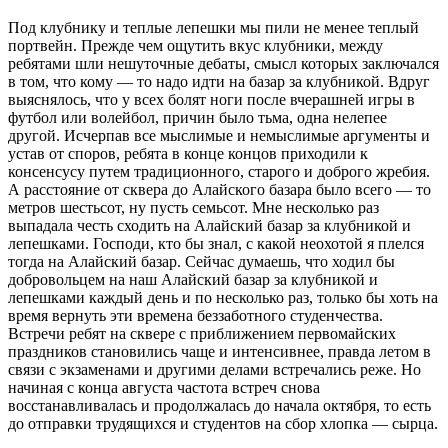
Под клубнику и теплые лепешки мы пили не менее теплый
портвейн. Прежде чем ощутить вкус клубники, между
ребятами шли нешуточные дебаты, смысл которых заключался
в том, что кому — то надо идти на базар за клубникой. Вдруг
выяснялось, что у всех болят ноги после вчерашней игры в
футбол или волейбол, причин было тьма, одна нелепее
другой. Исчерпав все мыслимые и немыслимые аргументы и
устав от споров, ребята в конце концов приходили к
консенсусу путем традиционного, старого и доброго жребия.
А расстояние от сквера до Алайского базара было всего — то
метров шестьсот, ну пусть семьсот. Мне несколько раз
выпадала честь сходить на Алайский базар за клубникой и
лепешками. Господи, кто бы знал, с какой неохотой я плелся
тогда на Алайский базар. Сейчас думаешь, что ходил бы
добровольцем на наш Алайский базар за клубникой и
лепешками каждый день и по несколько раз, только бы хоть на
время вернуть эти времена беззаботного студенчества.
Встречи ребят на сквере с приближением первомайских
праздников становились чаще и интенсивнее, правда летом в
связи с экзаменами и другими делами встречались реже. Но
начиная с конца августа частота встреч снова
восстанавливалась и продолжалась до начала октября, то есть
до отправки трудящихся и студентов на сбор хлопка — сырца.