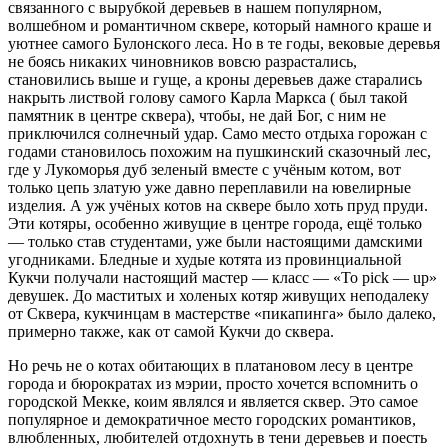
связанного с вырубкой деревьев в нашем популярном,
волшебном и романтичном сквере, который намного краше и
уютнее самого Булонского леса. Но в те годы, вековые деревья
не боясь никаких чиновников вовсю разрастались,
становились выше и гуще, а кроны деревьев даже старались
накрыть листвой голову самого Карла Маркса ( был такой
памятник в центре сквера), чтобы, не дай Бог, с ним не
приключился солнечный удар. Само место отдыха горожан с
годами становилось похожим на пушкинский сказочный лес,
где у Лукоморья дуб зеленый вместе с учёным котом, вот
только цепь златую уже давно переплавили на ювелирные
изделия. А уж учёных котов на сквере было хоть пруд пруди.
Эти котяры, особенно живущие в центре города, ещё только
— только став студентами, уже были настоящими дамскими
угодниками. Бледные и худые котята из провинциальной
Кукчи получали настоящий мастер — класс — «To pick — up»
девушек. До маститых и холеных котяр живущих неподалеку
от Сквера, кукчинцам в мастерстве «пикапинга» было далеко,
примерно также, как от самой Кукчи до сквера.
Но речь не о котах обитающих в платановом лесу в центре
города и бюрократах из мэрии, просто хочется вспомнить о
городской Мекке, коим являлся и является сквер. Это самое
популярное и демократичное место городских романтиков,
влюбленных, любителей отдохнуть в тени деревьев и поесть