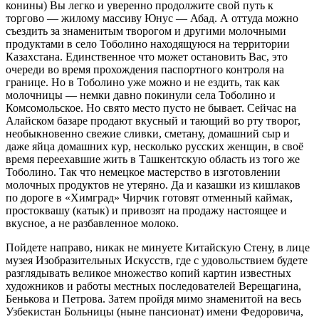
конины) Вы легко и уверенно продолжите свой путь к
торгово — жилому массиву Юнус — Абад. А оттуда можно
съездить за знаменитым творогом и другими молочными
продуктами в село Тоболино находящуюся на территории
Казахстана. Единственное что может остановить Вас, это
очереди во время прохождения паспортного контроля на
границе. Но в Тоболино уже можно и не ездить, так как
молочницы — немки давно покинули села Тоболино и
Комсомольское. Но свято место пусто не бывает. Сейчас на
Алайском базаре продают вкусный и тающий во рту творог,
необыкновенно свежие сливки, сметану, домашний сыр и
даже яйца домашних кур, несколько русских женщин, в своё
время переехавшие жить в Ташкентскую область из того же
Тоболино. Так что немецкое мастерство в изготовлении
молочных продуктов не утеряно. Да и казашки из кишлаков
по дороге в «Химград» Чирчик готовят отменный каймак,
простоквашу (катык) и привозят на продажу настоящее и
вкусное, а не разбавленное молоко.
Пойдете направо, никак не минуете Китайскую Стену, в лице
музея Изобразительных Искусств, где с удовольствием будете
разглядывать великое множество копий картин известных
художников и работы местных последователей Верещагина,
Бенькова и Петрова. Затем пройдя мимо знаменитой на весь
Узбекистан Больницы (ныне пансионат) имени Федоровича,