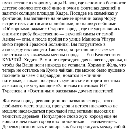
путешествие в сторону улицы Навои, где вспомнив босоногое
детство ополоснете своё лицо и руки в фонтанах древней и
залитой солнцем площади Хадра. Посидев на скамейках у
фонтанов, Вы заглянете на не менее древний базар Чорсу,
встретитесь с антисанитарнейшими, но наивкуснейшими
«Обжорными рядами» Старого города, где не удержавшись
снимите пробу божественно — вкусной самсы от самой
Азизы — опы, а после пройдя по улице Маннона Уйгура
мимо первой Градской Больницы, Вы погрузитесь в
атмосферу настоящего Ташкента, встретившись с самым
почетным и уважаемым местом города — Его Величеством
КУКЧОЙ. Ходить Вам и не переходить для вашего здоровья, и
чтобы бы Ваши ноги никогда не уставали. Хорманг. Жаль, что
теперь не осталось на Кукче чайхан, где можно было душевно
посидеть за чаем с парвардой, новатом и «пичини —
патиром», а также послушать кукчинские истории местных
аксакалов, не уступающие «Запискам охотника» И.С.
Тургенева и «Охотничьим рассказам» других писателей.
Жителям города революционное название сквера, этого
любимого места отдыха, прогулок и встреч нисколечко не
мешало наслаждаться прохладой под ветвями высоких и
тенистых деревьев. Популярное слово жук- короед ещё не
вошло в лексикон городских чиновников — назначенцев.
Деревья росли ввысь и вширь как бы соревнуясь между собой.