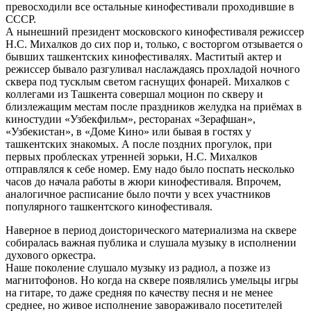
превосходили все остальные кинофестивали проходившие в
СССР.
А нынешний президент московского кинофестиваля режиссер
Н.С. Михалков до сих пор и, только, с восторгом отзывается о
бывших ташкентских кинофестивалях. Маститый актер и
режиссер бывало разгуливал наслаждаясь прохладой ночного
сквера под тусклым светом гаснущих фонарей. Михалков с
коллегами из Ташкента совершал моцион по скверу и
близлежащим местам после праздников желудка на приёмах в
киностудии «Узбекфильм», ресторанах «Зерафшан»,
«Узбекистан», в «Доме Кино» или бывая в гостях у
ташкентских знакомых. А после поздних прогулок, при
первых проблесках утренней зорьки, Н.С. Михалков
отправлялся к себе номер. Ему надо было поспать несколько
часов до начала работы в жюри кинофестиваля. Впрочем,
аналогичное расписание было почти у всех участников
популярного ташкентского кинофестиваля.
Наверное в период доисторического материализма на сквере
собиралась важная публика и слушала музыку в исполнении
духового оркестра.
Наше поколение слушало музыку из радиол, а позже из
магнитофонов. Но когда на сквере появлялись умельцы игры
на гитаре, то даже средняя по качеству песня и не менее
среднее, но живое исполнение завораживало посетителей