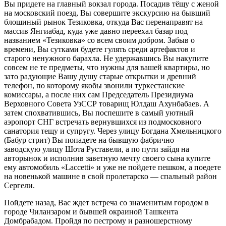
Вы придете на главный вокзал города. Посадив тёщу с женой
на московский поезд, Вы совершите экскурсию на бывший
блошиный рынок Тезиковка, откуда Вас перенаправят на
массив Янгиабад, куда уже давно переехал базар под
названием «Тезиковка» со всем своим добром. Забыв о
времени, Вы сутками будете гулять среди артефактов и
старого ненужного барахла. Не удержавшись Вы накупите
совсем не те предметы, что нужны для вашей квартиры, но
зато радующие Вашу душу старые открытки и древний
телефон, по которому якобы звонили туркестанские
комиссары, а после них сам Председатель Президиума
Верховного Совета УзССР товарищ Юлдаш Ахунбабаев. А
затем спохватившись, Вы поспешите в самый уютный
аэропорт СНГ встречать вернувшихся из подмосковного
санатория тещу и супругу. Через улицу Богдана Хмельницкого
(Бабур стрит) Вы попадете на бывшую фабрично —
заводскую улицу Шота Руставели, а по пути зайдя на
авторынок и исполнив заветную мечту своего сына купите
ему автомобиль «Laccetti» и уже не пойдете пешком, а поедете
на новенькой машине в свой пролетарско — спальный район
Сергели.
Пойдете назад, Вас ждет встреча со знаменитым городом в
городе Чиланзаром и бывшей окраиной Ташкента
Домбрабадом. Пройдя по пестрому и разношерстному