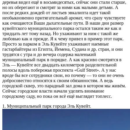
деревья видел ещё в восьмидесятых, сейчас они стали старше,
но их оберегают и смотрят за ними как малыми детьми. А
после редких дождей от листьев эвкалипта идет такой
необыкновенно притягательный аромат, что сразу чувствуете
как очищаются Ваши дыхательные пути. В наши дни размер
кувейтского муниципального парка остался таким же как и
тридцать лет тому назад. Но ухаживают за ним с такой же
любовью как и прежде. Я к чему привел в пример этот парк.
Просто за парком в Эль Кувейте ухаживают наемные
гастарбайтеры из Египта, Йемена, Судана и др. стран, и они
трудятся с утра и до вечера содержа маленький
муниципальный парк в порядке. А как красиво смотрятся в
Эль — Кувейте все двадцать километров разделительной
полосы вдоль побережья проспекта «Gulf Street». А у нас
вроде бы все сотрудники свои, но почему — то они не очень
добросовестно относятся к своим обязанностям. А ведь
городской сквер, это парадный зал дома в котором мы живём.
Сейчас городские власти начали уделять внимание
городскому саду, но пока он всё ещё выглядит топлесс.
1. Муниципальный парк города Эль Кувейт.