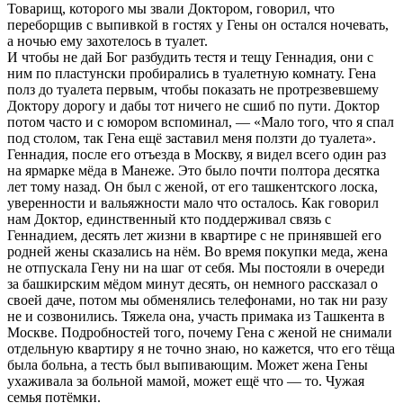
Товарищ, которого мы звали Доктором, говорил, что
переборщив с выпивкой в гостях у Гены он остался ночевать,
а ночью ему захотелось в туалет.
И чтобы не дай Бог разбудить тестя и тещу Геннадия, они с
ним по пластунски пробирались в туалетную комнату. Гена
полз до туалета первым, чтобы показать не протрезвевшему
Доктору дорогу и дабы тот ничего не сшиб по пути. Доктор
потом часто и с юмором вспоминал, — «Мало того, что я спал
под столом, так Гена ещё заставил меня ползти до туалета».
Геннадия, после его отъезда в Москву, я видел всего один раз
на ярмарке мёда в Манеже. Это было почти полтора десятка
лет тому назад. Он был с женой, от его ташкентского лоска,
уверенности и вальяжности мало что осталось. Как говорил
нам Доктор, единственный кто поддерживал связь с
Геннадием, десять лет жизни в квартире с не принявшей его
родней жены сказались на нём. Во время покупки меда, жена
не отпускала Гену ни на шаг от себя. Мы постояли в очереди
за башкирским мёдом минут десять, он немного рассказал о
своей даче, потом мы обменялись телефонами, но так ни разу
не и созвонились. Тяжела она, участь примака из Ташкента в
Москве. Подробностей того, почему Гена с женой не снимали
отдельную квартиру я не точно знаю, но кажется, что его тёща
была больна, а тесть был выпивающим. Может жена Гены
ухаживала за больной мамой, может ещё что — то. Чужая
семья потёмки.