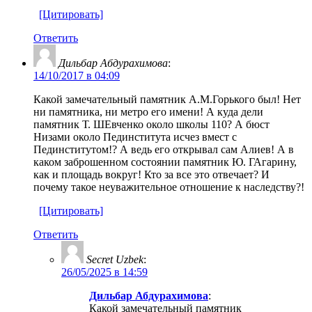
[Цитировать]
Ответить
Дильбар Абдурахимова
:
14/10/2017 в 04:09
Какой замечательный памятник А.М.Горького был! Нет
ни памятника, ни метро его имени! А куда дели
памятник Т. ШЕвченко около школы 110? А бюст
Низами около Пединститута исчез вмест с
Пединститутом!? А ведь его открывал сам Алиев! А в
каком заброшенном состоянии памятник Ю. ГАгарину,
как и площадь вокруг! Кто за все это отвечает? И
почему такое неуважительное отношение к наследству?!
[Цитировать]
Ответить
Secret Uzbek
:
26/05/2025 в 14:59
Дильбар Абдурахимова
:
Какой замечательный памятник