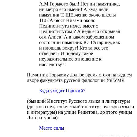
А.М.Горького был! Нет ни памятника,
ни метро его имени! А куда дели
памятник Т. ШЕвченко около школы
110? А бюст Низами около
Пединститута исчез вмест с
Пединститутом!? А ведь его открывал
сам Алиев! А в каком заброшенном
состоянии памятник Ю. ГАгарину, как
и площадь вокруг! Кто за все это
отвечает? И почему такое
неуважительное отношение к
наследству?!
Памятник Горькому долгое время стоял на заднем
дворе факультета русской филологии УзГУМЯ
Куда уходит Горький?
(бывший Институт Русского языка и литературы
(до этого педагогический институт русского языка
и литературы) на улице Решетова, до этого улицы
Литературная)
Место силы