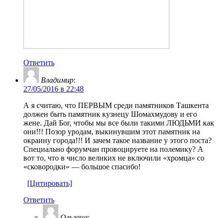
Ответить
Владимир
:
27/05/2016 в 22:48
А я считаю, что ПЕРВЫМ среди памятников Ташкента
должен быть памятник кузнецу Шомахмудову и его
жене. Дай Бог, чтобы мы все были такими ЛЮДЬМИ как
они!!! Позор уродам, выкинувшим этот памятник на
окраину города!!! И зачем такое название у этого поста?
Специально форумчан провоцируете на полемику? А
вот то, что в число великих не включили «хромца» со
«сковородки» — большое спасибо!
[Цитировать]
Ответить
Ольгана
: