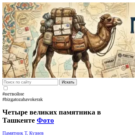
Искать
#нетвойне
#bizgatozahavokerak
Четыре великих памятника в
Ташкенте
Фото
Памятник
Т. Кузиев