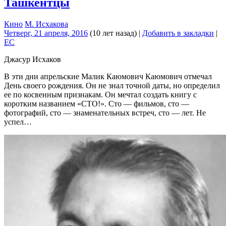
Ташкентцы
Кино
М. Исхакова
Четверг, 21 апреля, 2016
(10 лет назад)
|
Добавить в закладки
|
EC
Джасур Исхаков
В эти дни апрельские Малик Каюмович Каюмович отмечал
День своего рождения. Он не знал точной даты, но определил
ее по косвенным признакам. Он мечтал создать книгу с
коротким названием «СТО!». Сто — фильмов, сто —
фотографий, сто — знаменательных встреч, сто — лет. Не
успел…