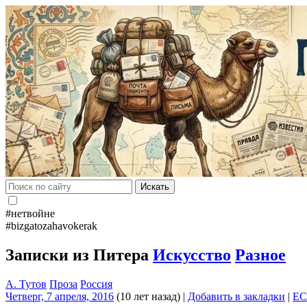
Искать
#нетвойне
#bizgatozahavokerak
Записки из Питера
Искусство
Разное
А. Тутов
Проза
Россия
Четверг, 7 апреля, 2016
(10 лет назад)
|
Добавить в закладки
|
EC