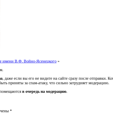
е имени В.Ф. Войно-Ясенецкого
»
м.
за
, даже если вы его не видите на сайте сразу после отправки. 
ть приняты за спам-атаку, что сильно затрудняет модерацию.
и помещаются
в очередь на модерацию
.
ечены
*