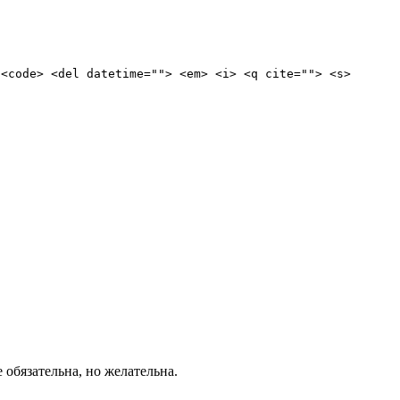
 <code> <del datetime=""> <em> <i> <q cite=""> <s>
е обязательна, но желательна.