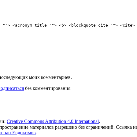
e=""> <acronym title=""> <b> <blockquote cite=""> <cite>
ля последующих моих комментариев.
подписаться
без комментирования.
ии:
Creative Commons Attribution 4.0 International
.
 распространение материалов разрешено без ограничений. Ссылка н
тепан Евдокимов
.