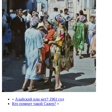
«
Алайский или нет? 1961 год
Кто помнит такой Сквер?
»