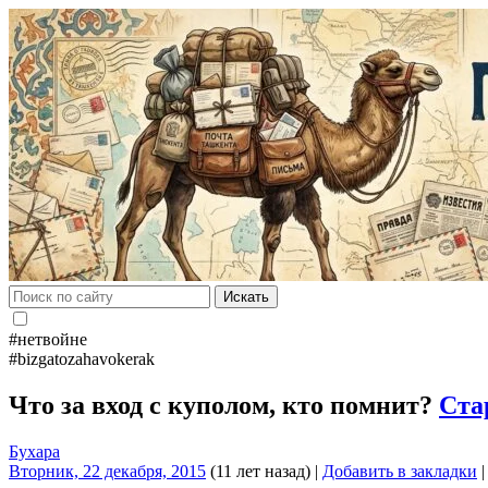
Искать
#нетвойне
#bizgatozahavokerak
Что за вход с куполом, кто помнит?
Ста
Бухара
Вторник, 22 декабря, 2015
(11 лет назад)
|
Добавить в закладки