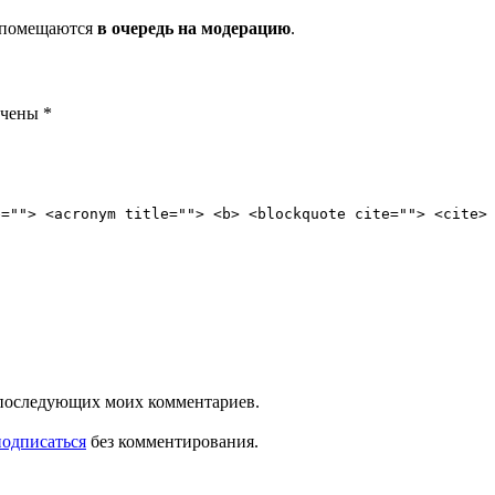
и помещаются
в очередь на модерацию
.
ечены
*
e=""> <acronym title=""> <b> <blockquote cite=""> <cite>
ля последующих моих комментариев.
подписаться
без комментирования.