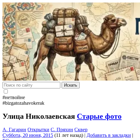
Искать
#нетвойне
#bizgatozahavokerak
Улица Николаевская
Старые фото
А. Гагарин
Открытки
С. Пряхин
Сквер
Суббота, 20 июня, 2015
(11 лет назад)
|
Добавить в закладки
|