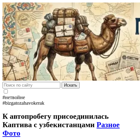
Искать
#нетвойне
#bizgatozahavokerak
К автопробегу присоединилась
Каптива с узбекистанцами
Разное
Фото