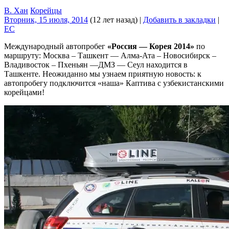
В. Хан
Корейцы
Вторник, 15 июля, 2014
(12 лет назад)
|
Добавить в закладки
|
EC
Международный автопробег
«Россия — Корея 2014»
по
маршруту: Москва – Ташкент — Алма-Ата – Новосибирск –
Владивосток – Пхеньян —ДМЗ — Сеул находится в
Ташкенте. Неожиданно мы узнаем приятную новость: к
автопробегу подключится «наша» Каптива с узбекистанскими
корейцами!