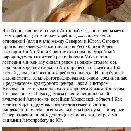
Что бы не говорили о целях Автопробега… но главная мечта
всех корейцев (и не только корейцев) — о потеплении
отношений (для начала) между Севером и Югом. Сегодня
произошло знаковое событие: посол Республики Корея
господин Ли Ун Хон и Советник посольства Корейской
народно-демократической республики в Узбекистане
господин Ли Хак Му сидели рядом за одним столом, оба
говорили хорошие слова об Автопробеге и о значении 150-
летней даты для России и корейского народа. И, под бурные
аплодисменты зала, сфотографировались рядом, соединенные
Председателем культурного центра Паком Виктором
Николаевичем и командором Автопробега Кимом Эрнестом
Николаевичем, Председателем Совета национальной
культурной Автономии корейцев Московской области! Как
хочется мира и дружбы, соединения семей и снятия
напряженности. Малюсенькая надежда блеснула — впервые
Север разрешил проследовать (с остановками, встречами,
акциями) Автопробегу на Юг.