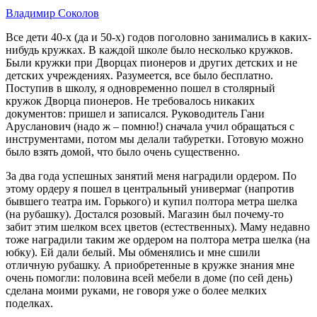
Владимир Соколов
Все дети 40-х (да и 50-х) годов поголовно занимались в каких-
нибудь кружках. В каждой школе было несколько кружков.
Были кружки при Дворцах пионеров и других детских и не
детских учреждениях. Разумеется, все было бесплатно.
Поступив в школу, я одновременно пошел в столярный
кружок Дворца пионеров. Не требовалось никаких
документов: пришел и записался. Руководитель Гани
Арусланович (надо ж – помню!) сначала учил обращаться с
инструментами, потом мы делали табуретки. Готовую можно
было взять домой, что было очень существенно.
За два года успешных занятий меня наградили ордером. По
этому ордеру я пошел в центральный универмаг (напротив
бывшего театра им. Горького) и купил полтора метра шелка
(на рубашку). Достался розовый. Магазин был почему-то
забит этим шелком всех цветов (естественных). Маму недавно
тоже наградили таким же ордером на полтора метра шелка (на
юбку). Ей дали белый. Мы обменялись и мне сшили
отличную рубашку. А приобретенные в кружке знания мне
очень помогли: половина всей мебели в доме (по сей день)
сделана моими руками, не говоря уже о более мелких
поделках.