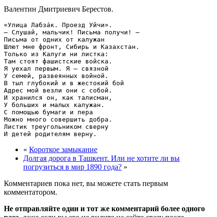
Валентин Дмитриевич Берестов.
«Улица Лабзáк. Проезд Уйчи».

– Слушай, мальчик! Письма получи! –

Письма от одних от калужан

Шлют мне фронт, Сибирь и Казахстан.

Только из Калуги ни листка:

Там стоят фашистские войска.

Я уехал первым. Я – связной

У семей, развеянных войной.

В тыл глубокий и в жестокий бой

Адрес мой везли они с собой.

И хранился он, как талисман,

У больших и малых калужан.

С помощью бумаги и пера

Можно много совершить добра.

Листик треугольником сверну

«
Короткое замыкание
Долгая дорога в Ташкент. Или не хотите ли вы
погрузиться в мир 1890 года?
»
Комментариев пока нет, вы можете стать первым
комментатором.
Не отправляйте один и тот же комментарий более одного