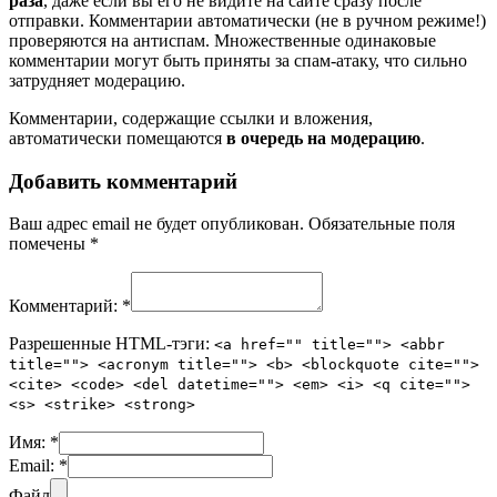
раза
, даже если вы его не видите на сайте сразу после
отправки. Комментарии автоматически (не в ручном режиме!)
проверяются на антиспам. Множественные одинаковые
комментарии могут быть приняты за спам-атаку, что сильно
затрудняет модерацию.
Комментарии, содержащие ссылки и вложения,
автоматически помещаются
в очередь на модерацию
.
Добавить комментарий
Ваш адрес email не будет опубликован.
Обязательные поля
помечены
*
Комментарий:
*
Разрешенные HTML-тэги:
<a href="" title=""> <abbr
title=""> <acronym title=""> <b> <blockquote cite="">
<cite> <code> <del datetime=""> <em> <i> <q cite="">
<s> <strike> <strong>
Имя:
*
Email:
*
Файл