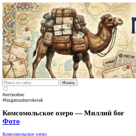
Искать
#нетвойне
#bizgatozahavokerak
Комсомольское озеро — Миллий боғ
Фото
Комсомольское озеро