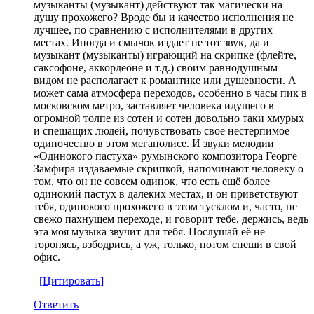
музыканты (музыкант) действуют так магически на
душу прохожего? Вроде бы и качество исполнения не
лучшее, по сравнению с исполнителями в других
местах. Иногда и смычок издает не тот звук, да и
музыкант (музыканты) играющий на скрипке (флейте,
саксофоне, аккордеоне и т.д.) своим равнодушным
видом не располагает к романтике или душевности. А
может сама атмосфера переходов, особенно в часы пик в
московском метро, заставляет человека идущего в
огромной толпе из сотен и сотен довольно таки хмурых
и спешащих людей, почувствовать свое нестерпимое
одиночество в этом мегаполисе. И звуки мелодии
«Одинокого пастуха» румынского композитора Георге
Замфира издаваемые скрипкой, напоминают человеку о
том, что он не совсем одинок, что есть ещё более
одинокий пастух в далеких местах, и он приветствуют
тебя, одинокого прохожего в этом тусклом и, часто, не
свежо пахнущем переходе, и говорит тебе, держись, ведь
эта моя музыка звучит для тебя. Послушай её не
торопясь, взбодрись, а уж, только, потом спеши в свой
офис.
[Цитировать]
Ответить