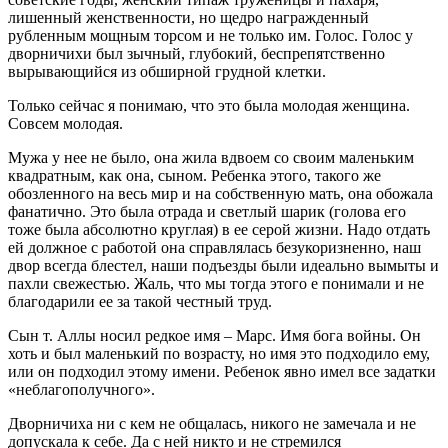
лишенный женственности, но щедро награжденный
рубленным мощным торсом и не только им. Голос. Голос у
дворничихи был зычный, глубокий, беспрепятственно
вырывающийся из обширной грудной клетки.
Только сейчас я понимаю, что это была молодая женщина.
Совсем молодая.
Мужа у нее не было, она жила вдвоем со своим маленьким
квадратным, как она, сыном. Ребенка этого, такого же
обозленного на весь мир и на собственную мать, она обожала
фанатично. Это была отрада и светлый шарик (голова его
тоже была абсолютно круглая) в ее серой жизни. Надо отдать
ей должное с работой она справлялась безукоризненно, наш
двор всегда блестел, наши подъезды были идеально вымыты и
пахли свежестью. Жаль, что мы тогда этого е понимали и не
благодарили ее за такой честный труд.
Сын т. Аллы носил редкое имя – Марс. Имя бога войны. Он
хоть и был маленький по возрасту, но имя это подходило ему,
или он подходил этому имени. Ребенок явно имел все задатки
«неблагополучного».
Дворничиха ни с кем не общалась, никого не замечала и не
допускала к себе. Да с ней никто и не стремился