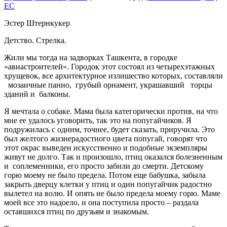
EC
Эстер Штернкукер
Детство. Стрелка.
Жили мы тогда на задворках Ташкента, в городке
«авиастроителей». Городок этот состоял из четырехэтажных
хрущевок, все архитектурное излишество которых, составляли
мозаичные панно, грубый орнамент, украшавший торцы
зданий и балконы.
Я мечтала о собаке. Мама была категорически против, на что
мне ее удалось уговорить, так это на попугайчиков. Я
подружилась с одним, точнее, будет сказать, приручила. Это
был желтого жизнерадостного цвета попугай, говорят что
этот окрас выведен искусственно и подобные экземпляры
живут не долго. Так и произошло, птиц оказался болезненным
и соплеменники, его просто забили до смерти. Детскому
горю моему не было предела. Потом еще бабушка, забыла
закрыть дверцу клетки у птиц и один попугайчик радостно
вылетел на волю. И опять не было предела моему горю. Маме
моей все это надоело, и она поступила просто – раздала
оставшихся птиц по друзьям и знакомым.