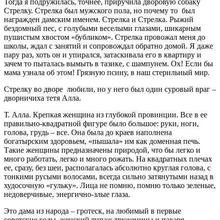
Тогда я подружилась, точнее, приручила дворовую собаку
Стрелку. Стрелка был мужского пола, но почему то был
награжден дамским именем. Стрелка и Стрелка. Рыжий
бездомный пес, с голубыми веселыми глазами, шикарным
пушистым хвостом «бубликом». Стрелка провожал меня до
школы, ждал с занятий и сопровождал обратно домой. Я даже
пару раз, хоть он и упирался, затаскивала его в квартиру и
зачем то пыталась вымыть в тазике, с шампунем. Ох! Если бы
мама узнала об этом! Грязную псину, в наш стерильный мир.
Стрелку во дворе любили, но у него был один суровый враг –
дворничиха тетя Алла.
Т. Алла. Крепкая женщина из глубокой провинции. Все в ее
правильно-квадратной фигуре было большое: руки, ноги,
голова, грудь – все. Она была до краев наполнена
богатырским здоровьем, «пышала» им как доменная печь.
Такие женщины предназначены природой, что бы легко и
много работать, легко и много рожать. На квадратных плечах
ее, сразу, без шеи, располагалась абсолютно круглая голова, с
тонкими русыми волосами, всегда сильно затянутыми назад в
худосочную «гульку». Лица не помню, помню только зеленые,
недоверчивые, энергично-злые глаза.
Это дама из народа – гротеск, на любимый в первые
советские годы, женский типаж труженицы и пахаря,