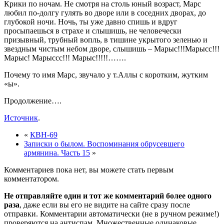
Крики по ночам. Не смотря на столь юный возраст, Марс
любил по-долгу гулять во дворе или в соседних дворах, до
глубокой ночи. Ночь, ты уже давно спишь и вдруг
просыпаешься в страхе и слышишь, не человечески
призывный, трубный вопль, в тишине укрытого зеленью и
звездным чистым небом дворе, слышишь – Марыс!!!Марысс!!!
Марыс! Марыссс!!! Марыс!!!!!…….
Почему то имя Марс, звучало у т.Аллы с коротким, жутким
«ы».
Продолжение….
Источник
.
«
КВН-69
Записки о былом. Воспоминания обрусевшего
армянина. Часть 15
»
Комментариев пока нет, вы можете стать первым
комментатором.
Не отправляйте один и тот же комментарий более одного
раза
, даже если вы его не видите на сайте сразу после
отправки. Комментарии автоматически (не в ручном режиме!)
проверяются на антиспам. Множественные одинаковые