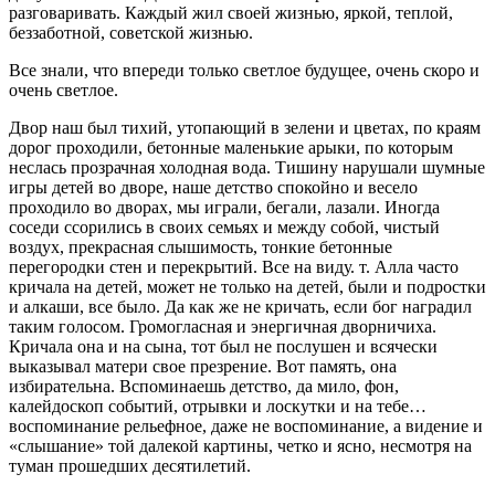
разговаривать. Каждый жил своей жизнью, яркой, теплой,
беззаботной, советской жизнью.
Все знали, что впереди только светлое будущее, очень скоро и
очень светлое.
Двор наш был тихий, утопающий в зелени и цветах, по краям
дорог проходили, бетонные маленькие арыки, по которым
неслась прозрачная холодная вода. Тишину нарушали шумные
игры детей во дворе, наше детство спокойно и весело
проходило во дворах, мы играли, бегали, лазали. Иногда
соседи ссорились в своих семьях и между собой, чистый
воздух, прекрасная слышимость, тонкие бетонные
перегородки стен и перекрытий. Все на виду. т. Алла часто
кричала на детей, может не только на детей, были и подростки
и алкаши, все было. Да как же не кричать, если бог наградил
таким голосом. Громогласная и энергичная дворничиха.
Кричала она и на сына, тот был не послушен и всячески
выказывал матери свое презрение. Вот память, она
избирательна. Вспоминаешь детство, да мило, фон,
калейдоскоп событий, отрывки и лоскутки и на тебе…
воспоминание рельефное, даже не воспоминание, а видение и
«слышание» той далекой картины, четко и ясно, несмотря на
туман прошедших десятилетий.