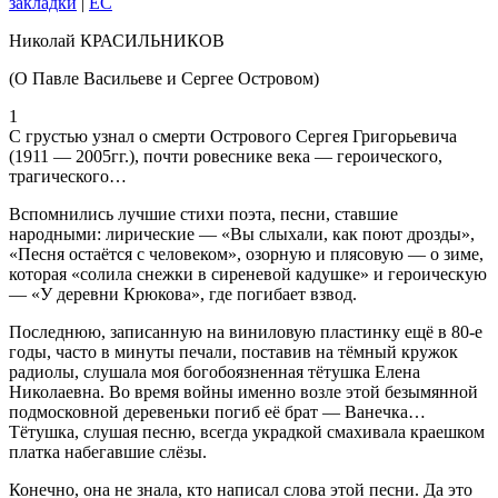
закладки
|
EC
Николай КРАСИЛЬНИКОВ
(О Павле Васильеве и Сергее Островом)
1
С грустью узнал о смерти Острового Сергея Григорьевича
(1911 — 2005гг.), почти ровеснике века — героического,
трагического…
Вспомнились лучшие стихи поэта, песни, ставшие
народными: лирические — «Вы слыхали, как поют дрозды»,
«Песня остаётся с человеком», озорную и плясовую — о зиме,
которая «солила снежки в сиреневой кадушке» и героическую
— «У деревни Крюкова», где погибает взвод.
Последнюю, записанную на виниловую пластинку ещё в 80-е
годы, часто в минуты печали, поставив на тёмный кружок
радиолы, слушала моя богобоязненная тётушка Елена
Николаевна. Во время войны именно возле этой безымянной
подмосковной деревеньки погиб её брат — Ванечка…
Тётушка, слушая песню, всегда украдкой смахивала краешком
платка набегавшие слёзы.
Конечно, она не знала, кто написал слова этой песни. Да это