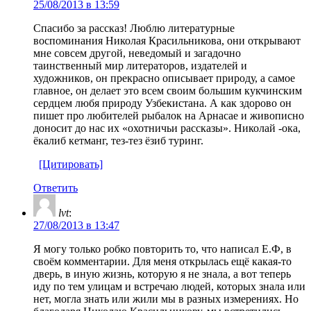
25/08/2013 в 13:59
Спасибо за рассказ! Люблю литературные
воспоминания Николая Красильникова, они открывают
мне совсем другой, неведомый и загадочно
таинственный мир литераторов, издателей и
художников, он прекрасно описывает природу, а самое
главное, он делает это всем своим большим кукчинским
сердцем любя природу Узбекистана. А как здорово он
пишет про любителей рыбалок на Арнасае и живописно
доносит до нас их «охотничьи рассказы». Николай -ока,
ёкалиб кетманг, тез-тез ёзиб туринг.
[Цитировать]
Ответить
lvt
:
27/08/2013 в 13:47
Я могу только робко повторить то, что написал Е.Ф, в
своём комментарии. Для меня открылась ещё какая-то
дверь, в иную жизнь, которую я не знала, а вот теперь
иду по тем улицам и встречаю людей, которых знала или
нет, могла знать или жили мы в разных измерениях. Но