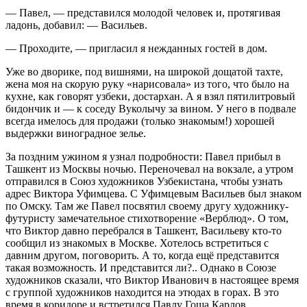
— Павел, — представился молодой человек и, протягивая
ладонь, добавил: — Васильев.
— Проходите, — пригласил я нежданных гостей в дом.
Уже во дворике, под вишнями, на широкой дощатой тахте,
жена моя на скорую руку «нарисовала» из того, что было на
кухне, как говорят узбеки, достархан. А я взял пятилитровый
бидончик и — к соседу Вуколычу за вином. У него в подвале
всегда имелось для продажи (только знакомым!) хорошей
выдержки виноградное зелье.
За поздним ужином я узнал подробности: Павел прибыл в
Ташкент из Москвы ночью. Переночевал на вокзале, а утром
отправился в Союз художников Узбекистана, чтобы узнать
адрес Виктора Уфимцева. С Уфимцевым Васильев был знаком
по Омску. Там же Павел посвятил своему другу художнику-
футуристу замечательное стихотворение «Верблюд». О том,
что Виктор давно перебрался в Ташкент, Васильеву кто-то
сообщил из знакомых в Москве. Хотелось встретиться с
давним другом, поговорить. А то, когда ещё представится
такая возможность. И представится ли?.. Однако в Союзе
художников сказали, что Виктор Иванович в настоящее время
с группой художников находится на этюдах в горах. В это
время в коридоре и встретился Павлу Гоша Карлов.