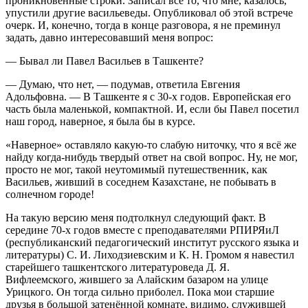
проникновенные строки. Записал всё то, что мне, казалось,
упустили другие васильеведы. Опубликовал об этой встрече
очерк. И, конечно, тогда в конце разговора, я не преминул
задать, давно интересовавший меня вопрос:
— Бывал ли Павел Васильев в Ташкенте?
— Думаю, что нет, — подумав, ответила Евгения
Адольфовна. — В Ташкенте я с 30-х годов. Европейская его
часть была маленькой, компактной. И, если бы Павел посетил
наш город, наверное, я была бы в курсе.
«Наверное» оставляло какую-то слабую ниточку, что я всё же
найду когда-нибудь твердый ответ на свой вопрос. Ну, не мог,
просто не мог, такой неутомимый путешественник, как
Васильев, живший в соседнем Казахстане, не побывать в
солнечном городе!
На такую версию меня подтолкнул следующий факт. В
середине 70-х годов вместе с преподавателями РПИРЯиЛ
(республиканский педагогический институт русского языка и
литературы) С. И. Лиходзиевским и К. Н. Громом я навестил
старейшего ташкентского литературоведа Д. Я.
Вифлеемского, жившего за Алайским базаром на улице
Урицкого. Он тогда сильно приболел. Пока мои старшие
друзья в большой затенённой комнате, видимо, служившей