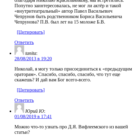
благодаря Николаю Красильникову, мы встретились.
Попутно заинтересовалась, не мог ли актёр и такой
«внутритеатральный» автор Павел Васильевич
Чепрунов быть родственником Бориса Васильевича
Чепрунова? П.В. был лет на 15 моложе Б.В.
[Цитировать]
Ответить
tanita
:
28/08/2013 в 19:20
Николай, я могу только присоединиться к «предыдущим
ораторам». Спасибо, спасибо, спасибо, что тут еще
скажешь? И дай вам Бог всего-всего.
[Цитировать]
Ответить
Юрий Ю
:
01/08/2019 в 17:41
Можно что-то узнать про Д.Я. Вифлеемского из вашей
статьи?