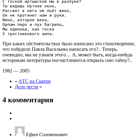
С тоской иртышской мы в разлуке?

Ты видишь мутное окно,

Рассвет в него не льёт вино,

Он не протянет нам и руки.

Вино, которое века,

Орлам перо и пух багрило…

Мы одиноки, как тоска

При каких обстоятельствах было написано это стихотворение,
что побудило Павла Васильева написать его?.. Теперь,
очевидно, мы не узнаем этого… А, может быть, когда-нибудь
историкам литературы посчастливится открыть сию тайну?..
1982 — 2005
«
АТС на Сквере
Дело чести
»
4 комментария
Ефим Соломонович
: