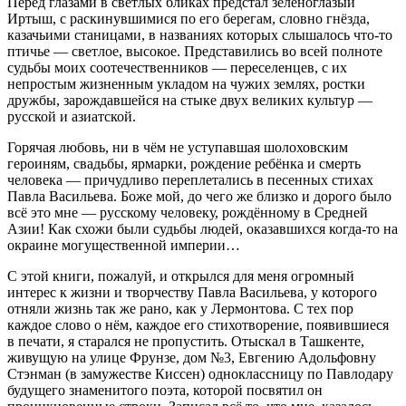
Перед глазами в светлых бликах предстал зеленоглазый
Иртыш, с раскинувшимися по его берегам, словно гнёзда,
казачьими станицами, в названиях которых слышалось что-то
птичье — светлое, высокое. Представились во всей полноте
судьбы моих соотечественников — переселенцев, с их
непростым жизненным укладом на чужих землях, ростки
дружбы, зарождавшейся на стыке двух великих культур —
русской и азиатской.
Горячая любовь, ни в чём не уступавшая шолоховским
героиням, свадьбы, ярмарки, рождение ребёнка и смерть
человека — причудливо переплетались в песенных стихах
Павла Васильева. Боже мой, до чего же близко и дорого было
всё это мне — русскому человеку, рождённому в Средней
Азии! Как схожи были судьбы людей, оказавшихся когда-то на
окраине могущественной империи…
С этой книги, пожалуй, и открылся для меня огромный
интерес к жизни и творчеству Павла Васильева, у которого
отняли жизнь так же рано, как у Лермонтова. С тех пор
каждое слово о нём, каждое его стихотворение, появившиеся
в печати, я старался не пропустить. Отыскал в Ташкенте,
живущую на улице Фрунзе, дом №3, Евгению Адольфовну
Стэнман (в замужестве Киссен) одноклассницу по Павлодару
будущего знаменитого поэта, которой посвятил он