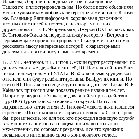
Ильясова, сборники народных сказок, выходившие в
Ташкенте, иллюстрировались им. Но более всего объединяла
меня с художником любовь к литературе и живописи. К тому
же, Владимир Елпидифорович, хорошо знал довоенных
местных писателей и поэтов, с некоторыми из них
дружествовал — с Б. Чепруновым, Джурой (Ю. Пославским),
В. Титовым-Омским, первую книжку которого «Встречи с
героями» даже проиллюстрировал. О каждом из них он мог
рассказать массу интересных историй, с характерными
деталями и живыми рисунками того времени.
В 37-м Б. Чепрунов и В. Титов-Омский будут расстреляны, по
доносу своих же друзей-писателей, Ю. Пославский погибнет
позже под жерновами ГУЛАГа. В 50-х во время хрущёвской
оттепели они будут реабилитированы. Выйдут их книги. Но
стихи Ю. Пославского ещё ждут своих издателей. Также В. Е.
Кайдалов приносил мне показать редкие издания тех лет.
Например, журнал «Атака», издававшийся при содействии
ТуркВО (Туркестанского военного округа). Наизусть
выразительно читал стихи В. Титова-Омского, начинавшиеся
строчкой: «Полк выходил из горячих песков…» Слова, вроде
бы, прозаические, но для тех, кто проходил воинскую службу
в тамошних гарнизонах, сердцем понимали сколь они
мужественны, по-особому прекрасны. Всё это художник
вкладывал в интонацию своего хрипловатого голоса.