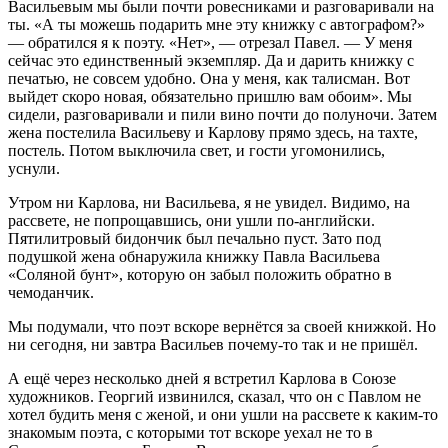
Васильевым мы были почти ровесниками и разговаривали на
ты. «А ты можешь подарить мне эту книжку с автографом?»
— обратился я к поэту. «Нет», — отрезал Павел. — У меня
сейчас это единственный экземпляр. Да и дарить книжку с
печатью, не совсем удобно. Она у меня, как талисман. Вот
выйдет скоро новая, обязательно пришлю вам обоим». Мы
сидели, разговаривали и пили вино почти до полуночи. Затем
жена постелила Васильеву и Карлову прямо здесь, на тахте,
постель. Потом выключила свет, и гости угомонились,
уснули.
Утром ни Карлова, ни Васильева, я не увидел. Видимо, на
рассвете, не попрощавшись, они ушли по-английски.
Пятилитровый бидончик был печально пуст. Зато под
подушкой жена обнаружила книжку Павла Васильева
«Соляной бунт», которую он забыл положить обратно в
чемоданчик.
Мы подумали, что поэт вскоре вернётся за своей книжкой. Но
ни сегодня, ни завтра Васильев почему-то так и не пришёл.
А ещё через несколько дней я встретил Карлова в Союзе
художников. Георгий извинился, сказал, что он с Павлом не
хотел будить меня с женой, и они ушли на рассвете к каким-то
знакомым поэта, с которыми тот вскоре уехал не то в