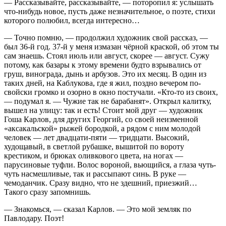
— Рассказывайте, рассказывайте, — поторопил я: услышать
что-нибудь новое, пусть даже незначительное, о поэте, стихи
которого полюбил, всегда интересно…
— Точно помню, — продолжил художник свой рассказ, —
был 36-й год. 37-й у меня измазан чёрной краской, об этом ты
сам знаешь. Стоял июль или август, скорее — август. Сужу
потому, как базары к этому времени будто взрывались от
груш, винограда, дынь и арбузов. Это их месяц. В один из
таких дней, на Каблукова, где я жил, поздно вечером по-
свойски громко и озорно в окно постучали. «Кто-то из своих,
— подумал я. — Чужие так не барабанят». Открыл калитку,
вышел на улицу: так и есть! Стоит мой друг — художник
Гоша Карлов, для других Георгий, со своей неизменной
«аксакальской» рыжей бородкой, а рядом с ним молодой
человек — лет двадцати-пяти — тридцати. Высокий,
худощавый, в светлой рубашке, вышитой по вороту
крестиком, и брюках оливкового цвета, на ногах —
парусиновые туфли. Волос вороной, вьющийся, а глаза чуть-
чуть насмешливые, так и рассыпают синь. В руке —
чемоданчик. Сразу видно, что не здешний, приезжий…
Такого сразу запомнишь.
— Знакомься, — сказал Карлов. — Это мой земляк по
Павлодару. Поэт!