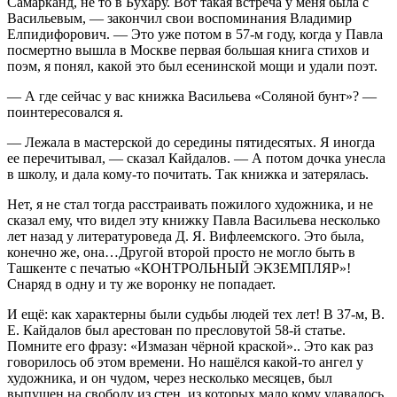
Самарканд, не то в Бухару. Вот такая встреча у меня была с
Васильевым, — закончил свои воспоминания Владимир
Елпидифорович. — Это уже потом в 57-м году, когда у Павла
посмертно вышла в Москве первая большая книга стихов и
поэм, я понял, какой это был есенинской мощи и удали поэт.
— А где сейчас у вас книжка Васильева «Соляной бунт»? —
поинтересовался я.
— Лежала в мастерской до середины пятидесятых. Я иногда
ее перечитывал, — сказал Кайдалов. — А потом дочка унесла
в школу, и дала кому-то почитать. Так книжка и затерялась.
Нет, я не стал тогда расстраивать пожилого художника, и не
сказал ему, что видел эту книжку Павла Васильева несколько
лет назад у литературоведа Д. Я. Вифлеемского. Это была,
конечно же, она…Другой второй просто не могло быть в
Ташкенте с печатью «КОНТРОЛЬНЫЙ ЭКЗЕМПЛЯР»!
Снаряд в одну и ту же воронку не попадает.
И ещё: как характерны были судьбы людей тех лет! В 37-м, В.
Е. Кайдалов был арестован по пресловутой 58-й статье.
Помните его фразу: «Измазан чёрной краской».. Это как раз
говорилось об этом времени. Но нашёлся какой-то ангел у
художника, и он чудом, через несколько месяцев, был
выпущен на свободу из стен, из которых мало кому удавалось