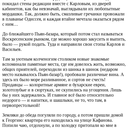
покидал стены редакции вместе с Карловым, из дверей
кабинетов, как бы невзначай, выглядывали их любопытные
мордашки. Так, должно быть, смазливые гречанки провожали
в плаванье Одиссея, и каждая втайне мечтала оказаться рядом
с ним…
До ближайшего Пьян-базара, который потом стал называться
Воскресенским рынком, где можно хорошо закусить и выпить,
было — рукой подать. Туда и направили свои стопы Карлов и
Васильев.
Там за уютным колченогим столиком новые знакомые
вспоминали памятные места, где им довелось жить, возможно,
общих приятелей, переходили из шинка в шинок (недаром
место называлось Пьян-базар!), пробовали различные вина. А
здесь их было море разливанное, и сортов не счесть!
Продавцы — колоритные армяне и бухарские евреи,
золотозубые и в сюртуках, не скупились на угощения. Лишь
бы у них задержались. И главное всё было относительно
недорого — и напитки, и шашлыки, не то, что там, в
первопрестольной!
Земляки до обеда погуляли по городу, а потом пришли домой
к Георгию: квартира его находилась на улице Кафанова.
Попили чаю, отдохнули, а по холодку притопали ко мне в