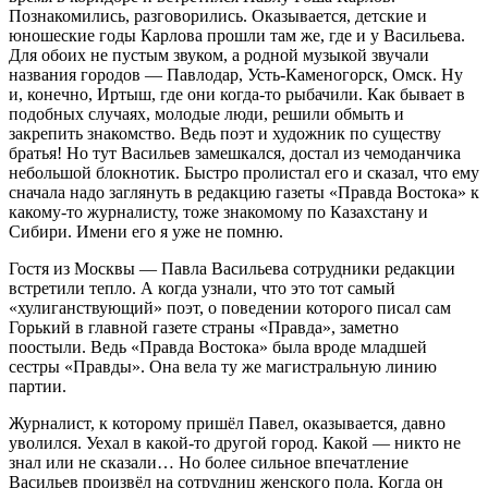
Познакомились, разговорились. Оказывается, детские и
юношеские годы Карлова прошли там же, где и у Васильева.
Для обоих не пустым звуком, а родной музыкой звучали
названия городов — Павлодар, Усть-Каменогорск, Омск. Ну
и, конечно, Иртыш, где они когда-то рыбачили. Как бывает в
подобных случаях, молодые люди, решили обмыть и
закрепить знакомство. Ведь поэт и художник по существу
братья! Но тут Васильев замешкался, достал из чемоданчика
небольшой блокнотик. Быстро пролистал его и сказал, что ему
сначала надо заглянуть в редакцию газеты «Правда Востока» к
какому-то журналисту, тоже знакомому по Казахстану и
Сибири. Имени его я уже не помню.
Гостя из Москвы — Павла Васильева сотрудники редакции
встретили тепло. А когда узнали, что это тот самый
«хулиганствующий» поэт, о поведении которого писал сам
Горький в главной газете страны «Правда», заметно
поостыли. Ведь «Правда Востока» была вроде младшей
сестры «Правды». Она вела ту же магистральную линию
партии.
Журналист, к которому пришёл Павел, оказывается, давно
уволился. Уехал в какой-то другой город. Какой — никто не
знал или не сказали… Но более сильное впечатление
Васильев произвёл на сотрудниц женского пола. Когда он