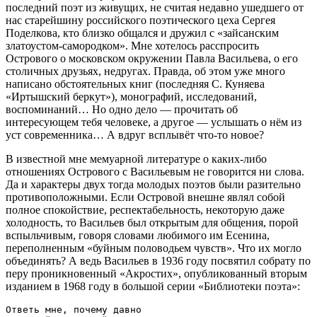
последний поэт из живущих, не считая недавно ушедшего от
нас старейшину российского поэтического цеха Сергея
Поделкова, кто близко общался и дружил с «зайсанским
златоустом-самородком». Мне хотелось расспросить
Острового о московском окружении Павла Васильева, о его
столичных друзьях, недругах. Правда, об этом уже много
написано обстоятельных книг (последняя С. Куняева
«Иртышский беркут»), монографий, исследований,
воспоминаний… Но одно дело — прочитать об
интересующем тебя человеке, а другое — услышать о нём из
уст современника… А вдруг всплывёт что-то новое?
В известной мне мемуарной литературе о каких-либо
отношениях Острового с Васильевым не говорится ни слова.
Да и характеры двух тогда молодых поэтов были разительно
противоположными. Если Островой внешне являл собой
полное спокойствие, респектабельность, некоторую даже
холодность, то Васильев был открытым для общения, порой
вспыльчивым, говоря словами любимого им Есенина,
переполненным «буйным половодьем чувств». Что их могло
объединять? А ведь Васильев в 1936 году посвятил собрату по
перу проникновенный «Акростих», опубликованный вторым
изданием в 1968 году в большой серии «Библиотеки поэта»:
Ответь мне, почему давно
