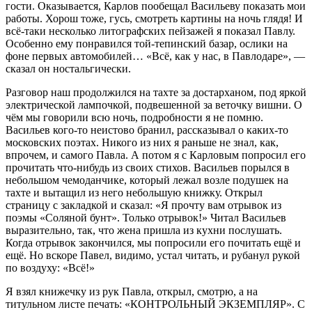
гости. Оказывается, Карлов пообещал Васильеву показать мои
работы. Хорош тоже, гусь, смотреть картины на ночь глядя! И
всё-таки несколько литографских пейзажей я показал Павлу.
Особенно ему понравился той-тепинский базар, ослики на
фоне первых автомобилей… «Всё, как у нас, в Павлодаре», —
сказал он ностальгически.
Разговор наш продолжился на тахте за достарханом, под яркой
электрической лампочкой, подвешенной за веточку вишни. О
чём мы говорили всю ночь, подробности я не помню.
Васильев кого-то неистово бранил, рассказывал о каких-то
московских поэтах. Никого из них я раньше не знал, как,
впрочем, и самого Павла. А потом я с Карловым попросил его
прочитать что-нибудь из своих стихов. Васильев порылся в
небольшом чемоданчике, который лежал возле подушек на
тахте и вытащил из него небольшую книжку. Открыл
страницу с закладкой и сказал: «Я прочту вам отрывок из
поэмы «Соляной бунт». Только отрывок!» Читал Васильев
выразительно, так, что жена пришла из кухни послушать.
Когда отрывок закончился, мы попросили его почитать ещё и
ещё. Но вскоре Павел, видимо, устал читать, и рубанул рукой
по воздуху: «Всё!»
Я взял книжечку из рук Павла, открыл, смотрю, а на
титульном листе печать: «КОНТРОЛЬНЫЙ ЭКЗЕМПЛЯР». С