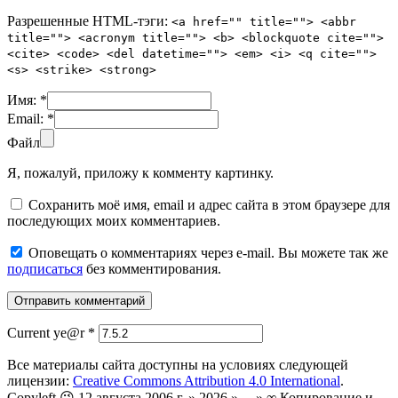
Разрешенные HTML-тэги:
<a href="" title=""> <abbr
title=""> <acronym title=""> <b> <blockquote cite="">
<cite> <code> <del datetime=""> <em> <i> <q cite="">
<s> <strike> <strong>
Имя:
*
Email:
*
Файл
Я, пожалуй, приложу к комменту картинку.
Сохранить моё имя, email и адрес сайта в этом браузере для
последующих моих комментариев.
Оповещать о комментариях через e-mail. Вы можете так же
подписаться
без комментирования.
Current ye@r
*
Все материалы сайта доступны на условиях следующей
лицензии:
Creative Commons Attribution 4.0 International
.
Copyleft 😉 12 августа 2006 г. » 2026 » ... » ∞ Копирование и