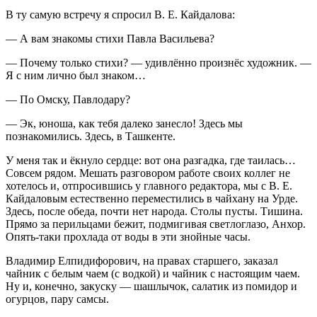
В ту самую встречу я спросил В. Е. Кайдалова:
— А вам знакомы стихи Павла Васильева?
— Почему только стихи? — удивлённо произнёс художник. —
Я с ним лично был знаком…
— По Омску, Павлодару?
— Эк, юноша, как тебя далеко занесло! Здесь мы
познакомились. Здесь, в Ташкенте.
У меня так и ёкнуло сердце: вот она разгадка, где таилась…
Совсем рядом. Мешать разговором работе своих коллег не
хотелось и, отпросившись у главного редактора, мы с В. Е.
Кайдаловым естественно переместились в чайхану на Урде.
Здесь, после обеда, почти нет народа. Столы пусты. Тишина.
Прямо за перильцами бежит, подмигивая светлоглазо, Анхор.
Опять-таки прохлада от воды в эти знойные часы.
Владимир Елпидифорович, на правах старшего, заказал
чайник с белым чаем (с водкой) и чайник с настоящим чаем.
Ну и, конечно, закуску — шашлычок, салатик из помидор и
огурцов, пару самсы.