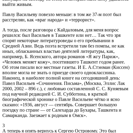
выйти живым.
Павлу Васильеву повезло меньше: в том же 37-м поэт был
расстрелян, как «враг народа» и «террорист».
А тогда, после разговора с Кайдаловым, для меня вопрос
решился: был Васильев в Ташкенте или нет… Так что зря
спорят некоторые литературоведы о его пребывании в
Средней Азии. Ведь поэта встретили там без помпы, не как
иных, обласканных властью деятелей литературы, как,
например, Б. Ясенского, автора романов «Я жгу Париж»,
«Человек меняет кожу», посетившего Ташкент годом ранее.
Об этом писали все местные газеты. И Е. А.Стэнман (Киссен)
вполне могла не знать о приезде своего одноклассника.
Наконец, в наиболее полной книге на сегодняшний день:
Павел Васильев «Сочинения. Письма», (Москва, Эллис Лак
2000, 2002 – 896 с.), с любовью составленной С. С. Куняевым
под научной редакцией С. И. Субботина, в краткой
биографической хронике о Павле Васильеве чётко и ясно
сказано: «1936, август — сентябрь. Совершает большую
поездку по стране — от Салехарда до Бухары, Ташкента и
Самарканда. Заезжает к родным в Омск».
3
А теперь я опять вернусь к Сергею Островому. Это был