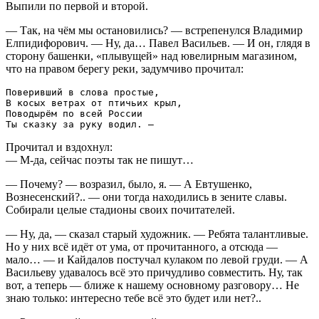
Выпили по первой и второй.
— Так, на чём мы остановились? — встрепенулся Владимир
Елпидифорович. — Ну, да… Павел Васильев. — И он, глядя в
сторону башенки, «плывущей» над ювелирным магазином,
что на правом берегу реки, задумчиво прочитал:
Поверивший в слова простые,

В косых ветрах от птичьих крыл,

Поводырём по всей России

Прочитал и вздохнул:
— М-да, сейчас поэты так не пишут…
— Почему? — возразил, было, я. — А Евтушенко,
Вознесенский?.. — они тогда находились в зените славы.
Собирали целые стадионы своих почитателей.
— Ну, да, — сказал старый художник. — Ребята талантливые.
Но у них всё идёт от ума, от прочитанного, а отсюда —
мало… — и Кайдалов постучал кулаком по левой груди. — А
Васильеву удавалось всё это причудливо совместить. Ну, так
вот, а теперь — ближе к нашему основному разговору… Не
знаю только: интересно тебе всё это будет или нет?..