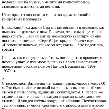
положенные на музыку именитыми композиторами,
становились известными песнями.
Некоторые из них поют и сейчас во время застолий и на
концертных площадках.
В последний год жизни Сергея Григорьевича я несколько раз
пытался встретиться с ним. Понимал, что годы берут своё и
надо успеть… Звонил ему на московскую квартиру, но мне
постоянно отвечали: «Сергей Григорьевич болен» или —
«Позвоните попозже, сейчас он отдыхает»… Что поделаешь,
возраст!
Словом, так и не удалось сойтись, поговорить о прошлом, о
поэзии, узнать о взаимоотношениях Сергея Григорьевича с
прекрасным русским поэтом Павлом Васильевым (1909 —
1937гг.).
2
С творчеством Васильева я впервые познакомился в конце 60-
х. Это был наиболее полный на то время симпатичный том
стихов и поэм поэта, изданный Гослитиздатом. С первой же
страницы книги на меня пахнуло жаркими казахстанскими
степями. Я увидел табуны полудиких кобылиц. Почувствовал
терпкий запах тимьяна, сравнимого с забродившим кумысом.