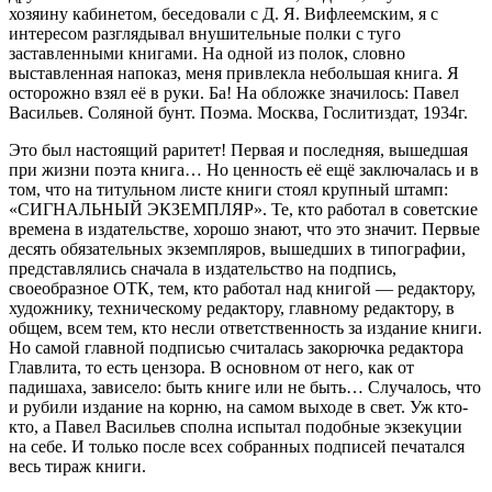
хозяину кабинетом, беседовали с Д. Я. Вифлеемским, я с
интересом разглядывал внушительные полки с туго
заставленными книгами. На одной из полок, словно
выставленная напоказ, меня привлекла небольшая книга. Я
осторожно взял её в руки. Ба! На обложке значилось: Павел
Васильев. Соляной бунт. Поэма. Москва, Гослитиздат, 1934г.
Это был настоящий раритет! Первая и последняя, вышедшая
при жизни поэта книга… Но ценность её ещё заключалась и в
том, что на титульном листе книги стоял крупный штамп:
«СИГНАЛЬНЫЙ ЭКЗЕМПЛЯР». Те, кто работал в советские
времена в издательстве, хорошо знают, что это значит. Первые
десять обязательных экземпляров, вышедших в типографии,
представлялись сначала в издательство на подпись,
своеобразное ОТК, тем, кто работал над книгой — редактору,
художнику, техническому редактору, главному редактору, в
общем, всем тем, кто несли ответственность за издание книги.
Но самой главной подписью считалась закорючка редактора
Главлита, то есть цензора. В основном от него, как от
падишаха, зависело: быть книге или не быть… Случалось, что
и рубили издание на корню, на самом выходе в свет. Уж кто-
кто, а Павел Васильев сполна испытал подобные экзекуции
на себе. И только после всех собранных подписей печатался
весь тираж книги.