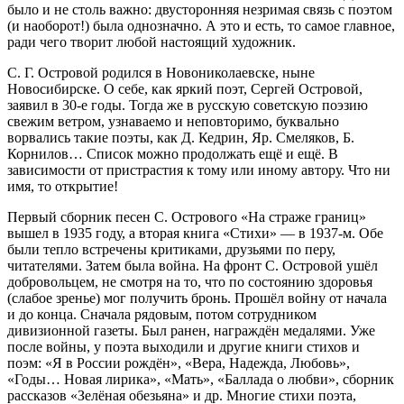
было и не столь важно: двусторонняя незримая связь с поэтом
(и наоборот!) была однозначно. А это и есть, то самое главное,
ради чего творит любой настоящий художник.
С. Г. Островой родился в Новониколаевске, ныне
Новосибирске. О себе, как яркий поэт, Сергей Островой,
заявил в 30-е годы. Тогда же в русскую советскую поэзию
свежим ветром, узнаваемо и неповторимо, буквально
ворвались такие поэты, как Д. Кедрин, Яр. Смеляков, Б.
Корнилов… Список можно продолжать ещё и ещё. В
зависимости от пристрастия к тому или иному автору. Что ни
имя, то открытие!
Первый сборник песен С. Острового «На страже границ»
вышел в 1935 году, а вторая книга «Стихи» — в 1937-м. Обе
были тепло встречены критиками, друзьями по перу,
читателями. Затем была война. На фронт С. Островой ушёл
добровольцем, не смотря на то, что по состоянию здоровья
(слабое зренье) мог получить бронь. Прошёл войну от начала
и до конца. Сначала рядовым, потом сотрудником
дивизионной газеты. Был ранен, награждён медалями. Уже
после войны, у поэта выходили и другие книги стихов и
поэм: «Я в России рождён», «Вера, Надежда, Любовь»,
«Годы… Новая лирика», «Мать», «Баллада о любви», сборник
рассказов «Зелёная обезьяна» и др. Многие стихи поэта,