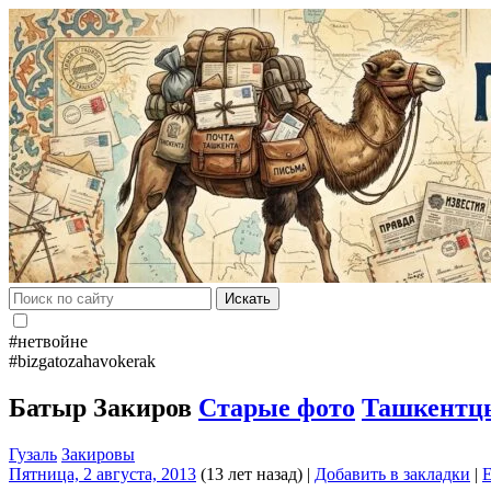
Искать
#нетвойне
#bizgatozahavokerak
Батыр Закиров
Старые фото
Ташкентц
Гузаль
Закировы
Пятница, 2 августа, 2013
(13 лет назад)
|
Добавить в закладки
|