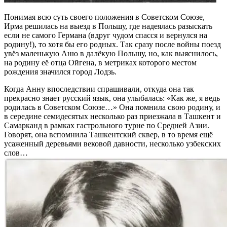
Понимая всю суть своего положения в Советском Союзе,
Ирма решилась на выезд в Польшу, где надеялась разыскать
если не самого Германа (вдруг чудом спасся и вернулся на
родину!), то хотя бы его родных. Так сразу после войны поезд
увёз маленькую Аню в далёкую Польшу, но, как выяснилось,
на родину её отца Ойгена, в метриках которого местом
рождения значился город Лодзь.
Когда Анну впоследствии спрашивали, откуда она так
прекрасно знает русский язык, она улыбалась: «Как же, я ведь
родилась в Советском Союзе…» Она помнила свою родину, и
в середине семидесятых несколько раз приезжала в Ташкент и
Самарканд в рамках гастрольного турне по Средней Азии.
Говорят, она вспомнила Ташкентский сквер, в то время ещё
усаженный деревьями вековой давности, несколько узбекских
слов…