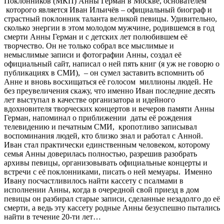
Поклонников (МКП) Анны Герман в Москве, основателем
которого является Иван Ильичёв – официальный биограф и
страстный поклонник таланта великой певицы. Удивительно,
сколько энергии в этом молодом мужчине, родившемся в год
смерти Анны Герман и с детских лет полюбившем её
творчество. Он не только собрал все мыслимые и
немыслимые записи и фотографии Анны, создал её
официальный сайт, написал о ней пять книг (я уж не говорю о
публикациях в СМИ), – он сумел заставить вспомнить об
Анне и вновь восхищаться её голосом миллионы людей. Не
без преувеличения скажу, что именно Иван последние десять
лет выступал в качестве организатора и идейного
вдохновителя творческих концертов и вечеров памяти Анны
Герман, напоминал о приближении даты её рождения
телевидению и печатным СМИ, кропотливо записывал
воспоминания людей, кто близко знал и работал с Анной.
Иван стал практически единственным человеком, которому
семья Анны доверилась полностью, разрешив разобрать
архивы певицы, организовывать официальные концерты и
встречи с её поклонниками, писать о ней мемуары. Именно
Ивану посчастливилось найти кассету с псалмами в
исполнении Анны, когда в очередной свой приезд в дом
певицы он разбирал старые записи, сделанные незадолго до её
смерти, а ведь эту кассету родные Анны безуспешно пытались
найти в течение 20-ти лет…