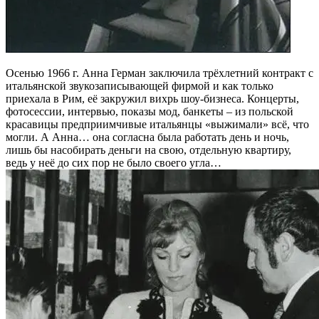
Осенью 1966 г. Анна Герман заключила трёхлетний контракт с
итальянской звукозаписывающей фирмой и как только
приехала в Рим, её закружил вихрь шоу-бизнеса. Концерты,
фотосессии, интервью, показы мод, банкеты – из польской
красавицы предприимчивые итальянцы «выжимали» всё, что
могли. А Анна… она согласна была работать день и ночь,
лишь бы насобирать деньги на свою, отдельную квартиру,
ведь у неё до сих пор не было своего угла…