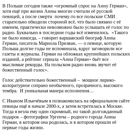
В Польше сегодня также «огромный спрос на Анну Герман»,
хотя ещё при жизни Анны многие считали её русской
певицей, а после смерти почему-то все польские СМИ
старательно обходили стороной всё, что было связано с её
именем, практически невозможно было услышать её голос по
радио. Буквально в последние годы всё изменилось. «Такого
не было никогда, – говорит варшавский биограф Анны
Герман, писатель Мариола Призван, — о певице, которую
Польша долгие годы не вспоминала, вдруг заговорили все
газеты и журналы. Герман на обложках крупнейших польских
изданий, а рейтинг сериала «Анна Герман» бьёт все
мыслимые рекорды. На польском радио вновь звучит её
божественный голос».
Голос действительно божественный – мощное лирико-
колоратурное сопрано необычного, прозрачного, высокого
тембра. И уникальная манера исполнения…
С Иваном Ильичёвым я познакомилась на официальном сайте
певицы ещё в начале 2000-х, а затем встретилась в Москве.
Тогда я везла ему один скромный, но такой долгожданный
подарок – фотографии Ургенча – родного города Анны
Герман, в котором она родилась, и в котором прошли её
первые годы жизни.