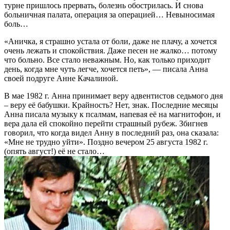
турне пришлось прервать, болезнь обострилась. И снова
больничная палата, операция за операцией… Невыносимая
боль…
«Аничка, я страшно устала от боли, даже не плачу, а хочется
очень лежать и спокойствия. Даже песен не жалко… потому
что больно. Все стало неважным. Но, как только приходит
день, когда мне чуть легче, хочется петь», — писала Анна
своей подруге Анне Качалиной.
В мае 1982 г. Анна принимает веру адвентистов седьмого дня
– веру её бабушки. Крайность? Нет, знак. Последние месяцы
Анна писала музыку к псалмам, напевая её на магнитофон, и
вера дала ей спокойно перейти страшный рубеж. Збигнев
говорил, что когда видел Анну в последний раз, она сказала:
«Мне не трудно уйти». Поздно вечером 25 августа 1982 г.
(опять август!) её не стало…