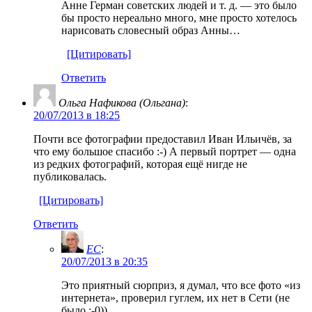
Анне Герман советских людей и т. д. — это было
бы просто нереально много, мне просто хотелось
нарисовать словесный образ Анны…
[Цитировать]
Ответить
Ольга Нафикова (Ольгана)
:
20/07/2013 в 18:25
Почти все фотографии предоставил Иван Ильичёв, за
что ему большое спасибо :-) А первый портрет — одна
из редких фотографий, которая ещё нигде не
публиковалась.
[Цитировать]
Ответить
EC
:
20/07/2013 в 20:35
Это приятный сюрприз, я думал, что все фото «из
интернета», проверил гуглем, их нет в Сети (не
было :-0))