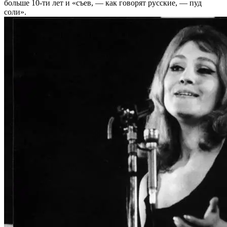
больше 10-ти лет и «съев, — как говорят русские, — пуд
соли».