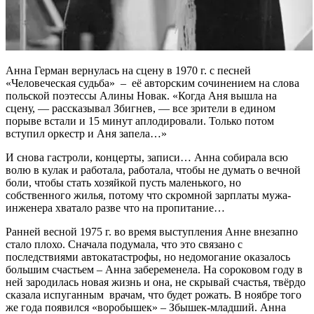
Анна Герман вернулась на сцену в 1970 г. с песней
«Человеческая судьба» – её авторским сочинением на слова
польской поэтессы Алины Новак. «Когда Аня вышла на
сцену, — рассказывал Збигнев, — все зрители в едином
порыве встали и 15 минут аплодировали. Только потом
вступил оркестр и Аня запела…»
И снова гастроли, концерты, записи… Анна собирала всю
волю в кулак и работала, работала, чтобы не думать о вечной
боли, чтобы стать хозяйкой пусть маленького, но
собственного жилья, потому что скромной зарплаты мужа-
инженера хватало разве что на пропитание…
Ранней весной 1975 г. во время выступления Анне внезапно
стало плохо. Сначала подумала, что это связано с
последствиями автокатастрофы, но недомогание оказалось
большим счастьем – Анна забеременела. На сороковом году в
ней зародилась новая жизнь и она, не скрывай счастья, твёрдо
сказала испуганным врачам, что будет рожать. В ноябре того
же года появился «воробышек» – Збышек-младший. Анна