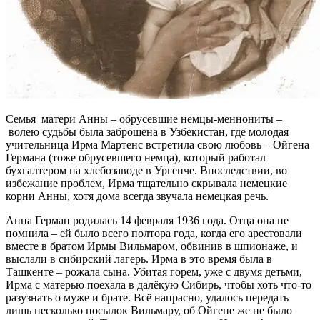
Семья матери Анны – обрусевшие немцы-меннониты –
волею судьбы была заброшена в Узбекистан, где молодая
учительница Ирма Мартенс встретила свою любовь – Ойгена
Германа (тоже обрусевшего немца), который работал
бухгалтером на хлебозаводе в Ургенче. Впоследствии, во
избежание проблем, Ирма тщательно скрывала немецкие
корни Анны, хотя дома всегда звучала немецкая речь.
Анна Герман родилась 14 февраля 1936 года. Отца она не
помнила – ей было всего полтора года, когда его арестовали
вместе в братом Ирмы Вильмаром, обвинив в шпионаже, и
выслали в сибирский лагерь. Ирма в это время была в
Ташкенте – рожала сына. Убитая горем, уже с двумя детьми,
Ирма с матерью поехала в далёкую Сибирь, чтобы хоть что-то
разузнать о муже и брате. Всё напрасно, удалось передать
лишь несколько посылок Вильмару, об Ойгене же не было