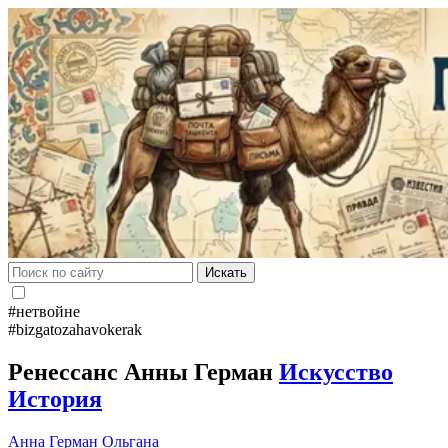
Искать
#нетвойне
#bizgatozahavokerak
Ренессанс Анны Герман
Искусство
История
Анна Герман
Ольгана