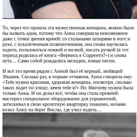
То, через что прошла эта мужественная женщина, можно было
бы назвать адом, потому что Анна совершила невозможное
даже с точки зрения врачей: со стальными штырями в ноге и
руке, с искалеченным позвоночником, она снова научилась
ходить, пользоваться ложкой и вилкой, писать ручкой (в тот
период родилась её книга «Вернись в Сорренто?») и снова
петь… Сами собой рождались мелодии, новые песни.
И всё это время рядом с Анной был её верный, любящий
Збышек. Сколько раз, в порыве отчаяния, Анна говорила ему:
«Тебе нужна красивая, здоровая женщина, посмотри, сколько
таких ходит по улице, зачем тебе я?» Но Збигневу нужна была
только Анна. И он делал всё, чтобы она стала прежней:
мастерил специальное оборудование для упражнений,
затискивал в свою крохотную квартирку пианино, ночами
возил Анну на берег Вислы, где учил ходить…