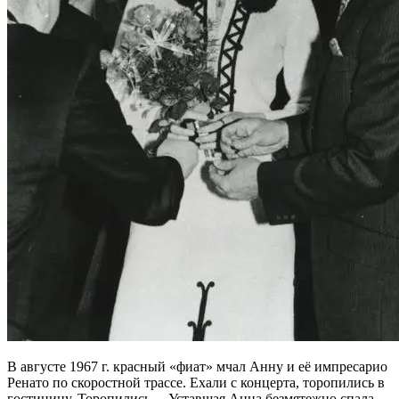
В августе 1967 г. красный «фиат» мчал Анну и её импресарио
Ренато по скоростной трассе. Ехали с концерта, торопились в
гостиницу. Торопились… Уставшая Анна безмятежно спала,