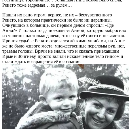
Ренато тоже задремал… за рулём…
Нашли их рано утром, вернее, не их – бесчувственного
Ренато, на котором практически не было ни царапины.
Очнувшись в больнице, он первым делом спросил: «Где
Анна?» И только тогда поехали за Анной, которую выбросило
из машины настолько далеко, что сразу её никто и не заметил.
Ирония судьбы: Ренато отделался лёгкими ушибами, на Анне
же не было живого места: множественные переломы рук, ног,
травмы головы. Врачи не знали, что и сказать приехавшим
Ирме и Збигневу, просто залили искалеченное тело гипсом и
стали ждать возвращения её в сознание.