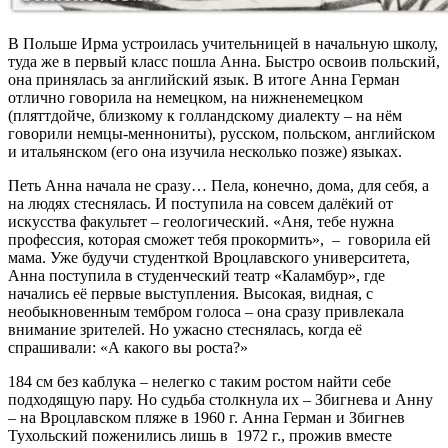
В Польше Ирма устроилась учительницей в начальную школу,
туда же в первый класс пошла Анна. Быстро освоив польский,
она принялась за английский язык. В итоге Анна Герман
отлично говорила на немецком, на нижненемецком
(пляттдойче, близкому к голландскому диалекту – на нём
говорили немцы-меннониты), русском, польском, английском
и итальянском (его она изучила несколько позже) языках.
Петь Анна начала не сразу… Пела, конечно, дома, для себя, а
на людях стеснялась. И поступила на совсем далёкий от
искусства факультет – геологический. «Аня, тебе нужна
профессия, которая сможет тебя прокормить», – говорила ей
мама. Уже будучи студенткой Вроцлавского университета,
Анна поступила в студенческий театр «Каламбур», где
начались её первые выступления. Высокая, видная, с
необыкновенным тембром голоса – она сразу привлекала
внимание зрителей. Но ужасно стеснялась, когда её
спрашивали: «А какого вы роста?»
184 см без каблука – нелегко с таким ростом найти себе
подходящую пару. Но судьба столкнула их – Збигнева и Анну
– на Вроцлавском пляже в 1960 г. Анна Герман и Збигнев
Тухольский поженились лишь в 1972 г., прожив вместе