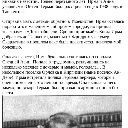
никаких известий. Только через много лет Ирма и Анна
узнали, что Ойген Герман был расстрелян ещё в 1938 году, в
Ташкенте…
Отправив мать с детьми обратно в Узбекистан, Ирма осталась
поработать в маленьком сибирском городке, но пришла
телеграмма: «Дети заболели. Срочно приезжай». Когда Ирма
добралась до Ташкента, маленьких Фридрих уже умер…
Скарлатина в прошлом веке была практически неизлечимой
болезнью.
Опасаясь ареста, Ирма буквально скиталась по городам
Средней Азии. Попала в трудармию, разлучившись на
несколько месяцев с дочерью и мамой, голодала… В
небольшом посёлке Орловка в Киргизии (ныне посёлок Ак-
Дёбё) Ирма встретила поляка Германа Бернера, который
очень помог ей в это непростое время. Она вышла за него
замуж, но вскоре Герман был призван в армию и попал без
вести.