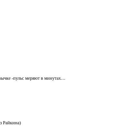
ивычке -пульс меряют в минутах…
из Райкина)