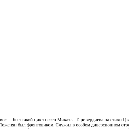
ерево»… Был такой цикл песен Микаэла Таривердиева на стихи Г
 Поженян был фронтовиком. Служил в особом диверсионном отр