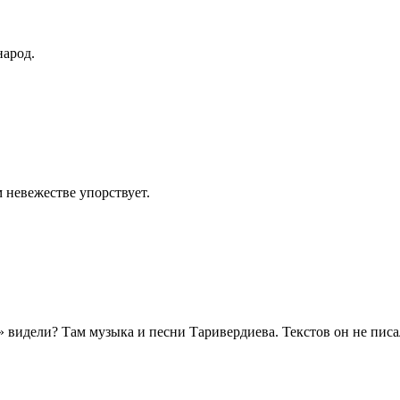
народ.
 невежестве упорствует.
видели? Там музыка и песни Таривердиева. Текстов он не писал,