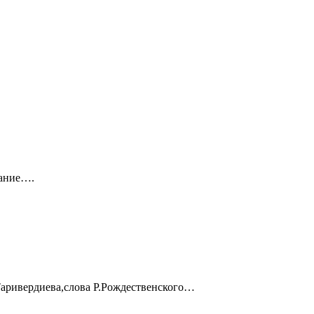
вание….
аривердиева,слова Р.Рождественского…