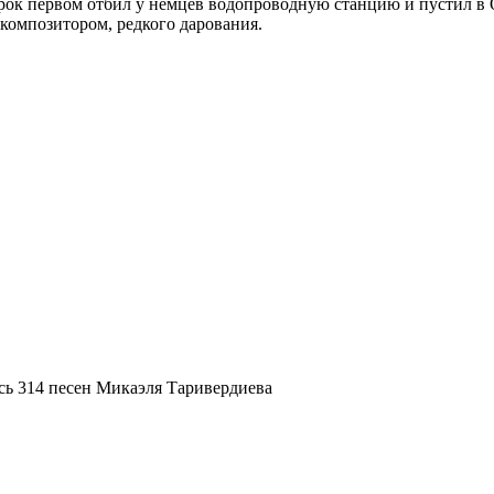
орок первом отбил у немцев водопроводную станцию и пустил в
омпозитором, редкого дарования.
сь 314 песен Микаэля Таривердиева