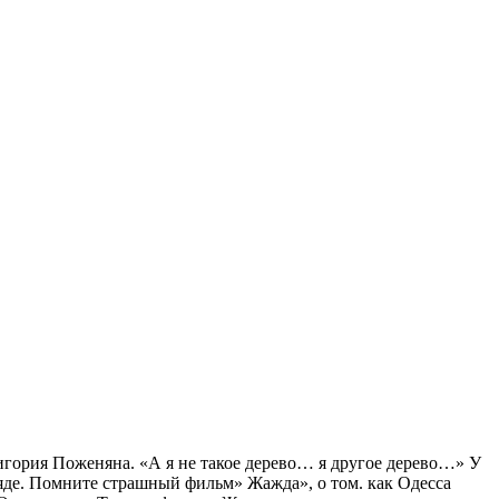
ригория Поженяна. «А я не такое дерево… я другое дерево…» У
яде. Помните страшный фильм» Жажда», о том. как Одесса