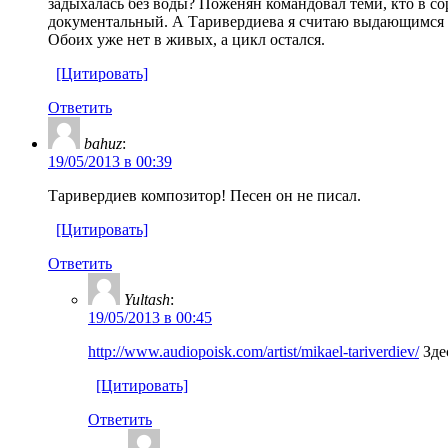
задыхалась без воды? Поженян командовал теми, кто в с
документальный. А Таривердиева я считаю выдающимся к
Обоих уже нет в живых, а цикл остался.
[Цитировать]
Ответить
bahuz
:
19/05/2013 в 00:39
Таривердиев композитор! Песен он не писал.
[Цитировать]
Ответить
Yultash
:
19/05/2013 в 00:45
http://www.audiopoisk.com/artist/mikael-tariverdiev/
Зде
[Цитировать]
Ответить