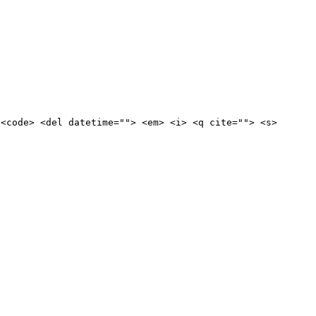
 <code> <del datetime=""> <em> <i> <q cite=""> <s>