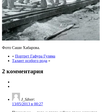
Фото Саши Хабарова.
«
Портрет Гафура Гуляма
Талант особого рода
»
2 комментария
J_Silver
:
13/05/2013 в 00:27