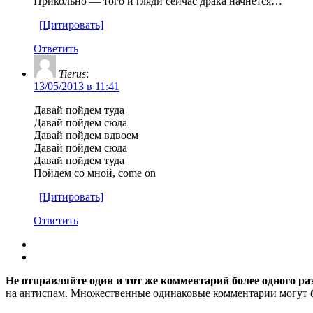
Прикольно — того и гляди сейчас драка начнется…
[Цитировать]
Ответить
Tierus
:
13/05/2013 в 11:41
Давай пойдем туда
Давай пойдем сюда
Давай пойдем вдвоем
Давай пойдем сюда
Давай пойдем туда
Пойдем со мной, come on
[Цитировать]
Ответить
Не отправляйте один и тот же комментарий более одного ра
на антиспам. Множественные одинаковые комментарии могут бы