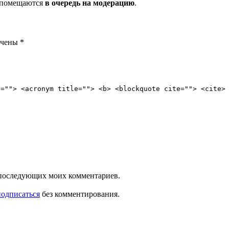
и помещаются
в очередь на модерацию
.
ечены
*
e=""> <acronym title=""> <b> <blockquote cite=""> <cite>
ля последующих моих комментариев.
подписаться
без комментирования.