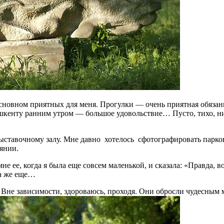
овном приятных для меня. Прогулки — очень приятная обязанност
 Ташкенту ранним утром — большое удовольствие… Пусто, тихо, н
ставочному залу. Мне давно хотелось сфотографировать парковы
оянии.
 ее, когда я была еще совсем маленькой, и сказала: «Правда, в
да же еще…
. Вне зависимости, здороваюсь, проходя. Они обросли чудесным 