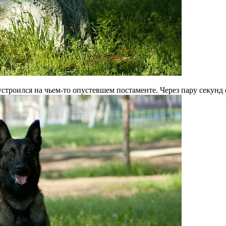
строился на чьем-то опустевшем постаменте. Через пару секунд 