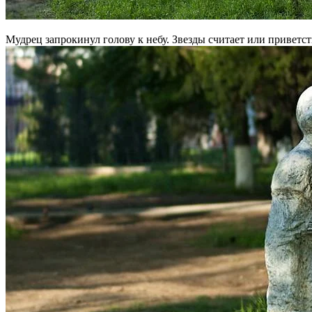
Мудрец запрокинул голову к небу. Звезды считает или приветст