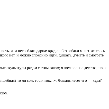
ь, и за нее я благодарна: вряд ли без собаки мне захотелось
икого нет, и можно спокойно идти, дышать, думать и смотреть
е скульптуры рядом с этим залом; я помню их с детства, но, к
олшебная? то ли сон, то ли явь…». Лошадь несет его — куда?
мхом.