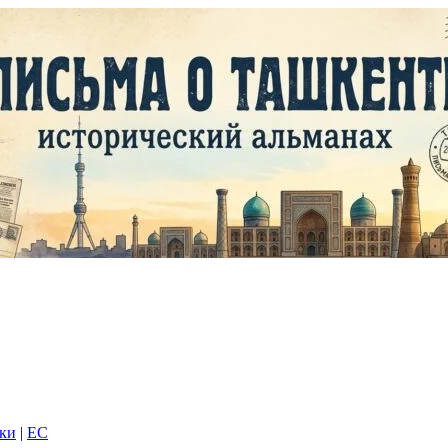
дки
|
EC