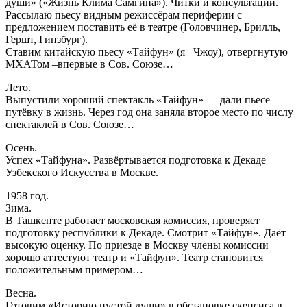
души» («Жизнь Клима Самгина»). Читки и консультации.
Рассылаю пьесу видным режиссёрам периферии с
предложением поставить её в театре (Головчинер, Брилль,
Гершт, Гинзбург).
Ставим китайскую пьесу «Тайфун» (я –Чжоу), отвергнутую
МХАТом –впервые в Сов. Союзе…
Лето.
Выпустили хороший спектакль «Тайфун» — дали пьесе
путёвку в жизнь. Через год она заняла второе место по числу
спектаклей в Сов. Союзе…
Осень.
Успех «Тайфуна». Развёртывается подготовка к Декаде
Узбекского Искусства в Москве.
1958 год.
Зима.
В Ташкенте работает московская комиссия, проверяет
подготовку республики к Декаде. Смотрит «Тайфун». Даёт
высокую оценку. По приезде в Москву члены комиссии
хорошо аттестуют театр и «Тайфун». Театр становится
положительным примером…
Весна.
Готовим «Историю пустой души» в обстановке скепсиса в