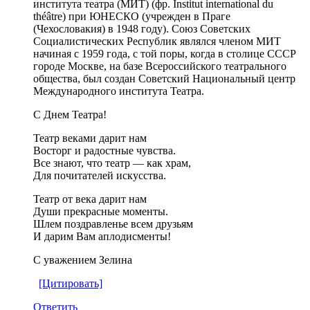
института театра (МИТ) (фр. Institut international du
théâtre) при ЮНЕСКО (учрежден в Праге
(Чехословакия) в 1948 году). Союз Советских
Социалистических Республик являлся членом МИТ
начиная с 1959 года, с той поры, когда в столице СССР
городе Москве, на базе Всероссийского театрального
общества, был создан Советский Национальный центр
Международного института Театра.
С Днем Театра!
Театр веками дарит нам
Восторг и радостные чувства.
Все знают, что театр — как храм,
Для почитателей искусства.
Театр от века дарит нам
Души прекрасные моменты.
Шлем поздравленье всем друзьям
И дарим Вам аплодисменты!
С уважением Зелина
[Цитировать]
Ответить