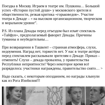
Поездка в Москву. Играем в театре им. Пушкина… Большой
успех «Истории пустой души» у московского зрителя и
общественности, резкая критика «горьковедов». Участие
театра в Декаде – « на высоком организационном, творческом
и моральном уровне”.
P.S. Из плана Декады перед отъездом был изъят спектакль
«Тайфун», предполагаемый фаворит Декады. Причины
туманны и неубедительны…
При возвращении в Ташкент – странная атмосфера, слухи,
недоумения. Наград нет, торжеств нет. У нас в театре актёры
перед спектаклем рассказывали зрителям о Декаде. Приказ –
отменить! Слухи – декада провалена, у правительства
Республики неприятности! Через некоторое время всё
разрядилось: участники награждены, правительство снято… >
Надо сказать, с некоторым опозданием, но награды хлынули
как из Рога Изобилия!!!