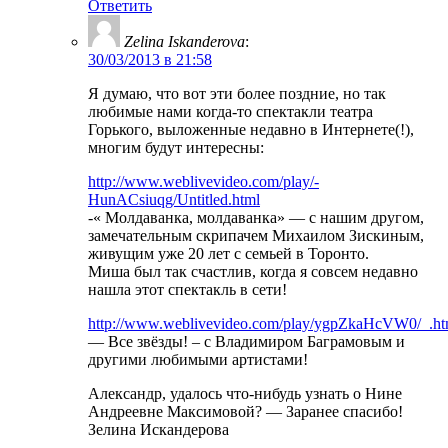
Ответить
Zelina Iskanderova
:
30/03/2013 в 21:58
Я думаю, что вот эти более поздние, но так
любимые нами когда-то спектакли театра
Горького, выложенные недавно в Интернете(!),
многим будут интересны:
http://www.weblivevideo.com/play/-
HunACsiuqg/Untitled.html
-« Молдаванка, молдаванка» — с нашим другом,
замечательным скрипачем Михаилом Зискиным,
живущим уже 20 лет с семьей в Торонто.
Миша был так счастлив, когда я совсем недавно
нашла этот спектакль в сети!
http://www.weblivevideo.com/play/ygpZkaHcVW0/_.ht
— Все звёзды! – с Владимиром Баграмовым и
другими любимыми артистами!
Александр, удалось что-нибудь узнать о Нине
Андреевне Максимовой? — Заранее спасибо!
Зелина Искандерова