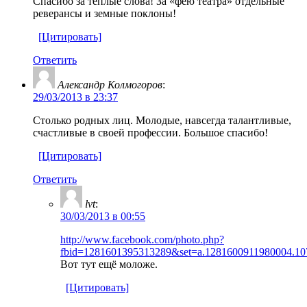
Спасибо за тёплые слова! За «фею театра» отдельные
реверансы и земные поклоны!
[Цитировать]
Ответить
Александр Колмогоров
:
29/03/2013 в 23:37
Столько родных лиц. Молодые, навсегда талантливые,
счастливые в своей профессии. Большое спасибо!
[Цитировать]
Ответить
lvt
:
30/03/2013 в 00:55
http://www.facebook.com/photo.php?
fbid=1281601395313289&set=a.1281600911980004.10
Вот тут ещё моложе.
[Цитировать]