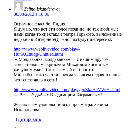
Zelina Iskanderova
:
30/03/2013 в 18:36
Огромное спасибо, Лидия!
Я думаю, что вот эти более поздние, но так любимые
нами когда-то спектакли театра Горького, выложенные
недавно в Интернете(!), многим будут интересны:
http://www.weblivevideo.com/play/-
HunACsiuqg/Untitled.html
-« Молдаванка, молдаванка» — с нашим другом,
замечательным скрипачем Михаилом Зискиным,
живущим уже 20 лет с семьей в Торонто.
Миша был так счастлив, когда я совсем недавно нашла
этот спектакль в сети!
http://www.weblivevideo.com/play/ygpZkaHcVW0/_.html
— Все звёзды! – с Владимиром Баграмовым!
Желаю всем удовольствия от просмотра. Зелина
Искандерова
[Цитировать]