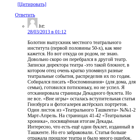
[Цитировать]
Ответить
lvt
:
28/03/2013 в 01:12
Болотин выпускник местного театрального
института (первой половины 50-х), как мне
кажется. Но вот откуда он родом, не знаю.
Довольно скоро он перебрался в другой театр.
Записки директора театра -это такой блокнот, в
котором отец очень кратко упомянул разные
театральные события, распределив их по годам.
Собирался писать «Воспоминания» (для дома, для
семьи), готовился потихоньку, но не успел. Я
отсканировала страницы Декадного буклета. Но
не все. «Вне игры» осталась вступительная статья
Гинзбурга и фотогалерея актёрских портретов.
Один листок из «Театрального Ташкента» №№1-2
Март-Апрель. На страницах 41-42 «Театральная
хроника», посвящённая итогам Декады.
Интересно, что есть ещё один буклет, изданный в
Ташкенте. Но его забраковали. Статья больше
отражала прошлое театра и было много ошибок.