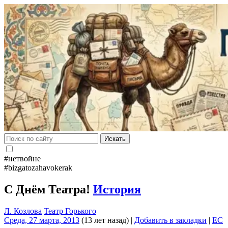
Искать
#нетвойне
#bizgatozahavokerak
С Днём Театра!
История
Л. Козлова
Театр Горького
Среда, 27 марта, 2013
(13 лет назад)
|
Добавить в закладки
|
EC