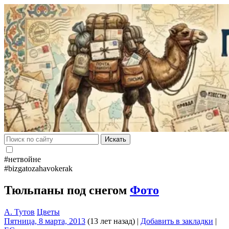
Искать
#нетвойне
#bizgatozahavokerak
Тюльпаны под снегом
Фото
А. Тутов
Цветы
Пятница, 8 марта, 2013
(13 лет назад)
|
Добавить в закладки
|