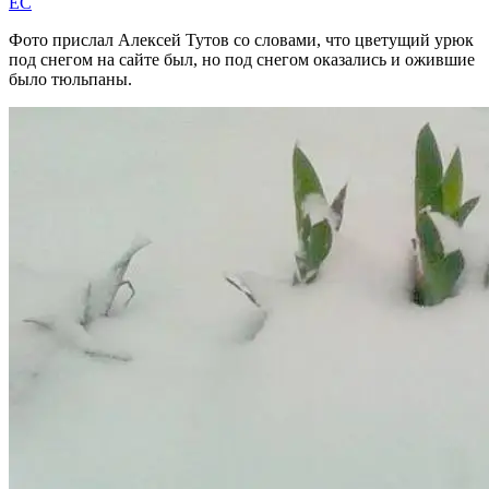
EC
Фото прислал Алексей Тутов со словами, что цветущий урюк
под снегом на сайте был, но под снегом оказались и ожившие
было тюльпаны.