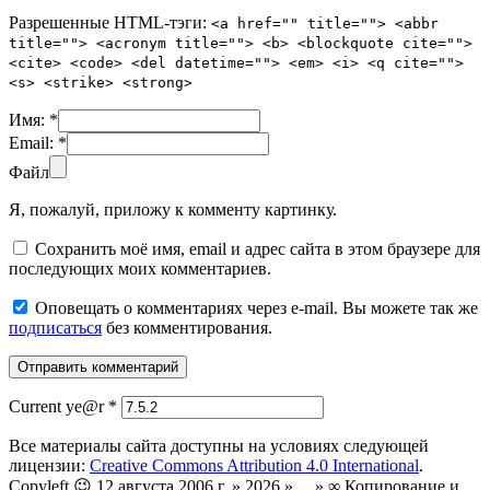
Разрешенные HTML-тэги:
<a href="" title=""> <abbr
title=""> <acronym title=""> <b> <blockquote cite="">
<cite> <code> <del datetime=""> <em> <i> <q cite="">
<s> <strike> <strong>
Имя:
*
Email:
*
Файл
Я, пожалуй, приложу к комменту картинку.
Сохранить моё имя, email и адрес сайта в этом браузере для
последующих моих комментариев.
Оповещать о комментариях через e-mail. Вы можете так же
подписаться
без комментирования.
Current ye@r
*
Все материалы сайта доступны на условиях следующей
лицензии:
Creative Commons Attribution 4.0 International
.
Copyleft 😉 12 августа 2006 г. » 2026 » ... » ∞ Копирование и