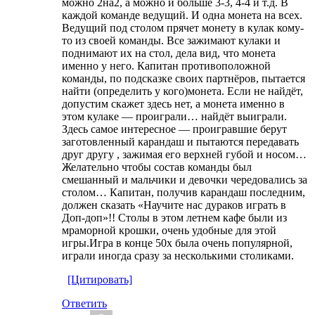
можно 2на2, а можно и больше 3-3, 4-4 и т.д. В
каждой команде ведущий. И одна монета на всех.
Ведущий под столом прячет монету в кулак кому-
то из своей команды. Все зажимают кулаки и
поднимают их на стол, дела вид, что монета
именно у него. Капитан противоположной
команды, по подсказке своих партнёров, пытается
найти (определить у кого)монета. Если не найдёт,
допустим скажет здесь нет, а монета именно в
этом кулаке — проиграли… найдёт выиграли.
Здесь самое интересное — проигравшие берут
заготовленный карандаш и пытаются передавать
друг другу , зажимая его верхней губой и носом…
Желательно чтобы состав команды был
смешанный и мальчики и девочки чередовались за
столом… Капитан, получив карандаш последним,
должен сказать «Научите нас дураков играть в
Доп-доп»!! Столы в этом летнем кафе были из
мраморной крошки, очень удобные для этой
игры.Игра в конце 50х была очень популярной,
играли иногда сразу за несколькими столиками.
[Цитировать]
Ответить