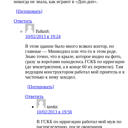
никогда не знала, как играют в «Доп-доп».
[Цитировать]
Ответить
Yultash
:
10/02/2013 в 19:24
В этом здании было много всяких контор, но
главные — Минводхоз или что-то в этом роде.
Знаю точно, что в крыле, которое видно на фото,
сразу за воротами находилось ГСКБ по ирригации
(до землетрясения, а в конце 60 их перевели). Там
ведущим конструктором работал мой приятель и я
частенько к нему заходил.
[Цитировать]
Ответить
tanita
:
10/02/2013 в 19:56
В ГСКБ по ирригации работал мой муж по
распределению. после окончания