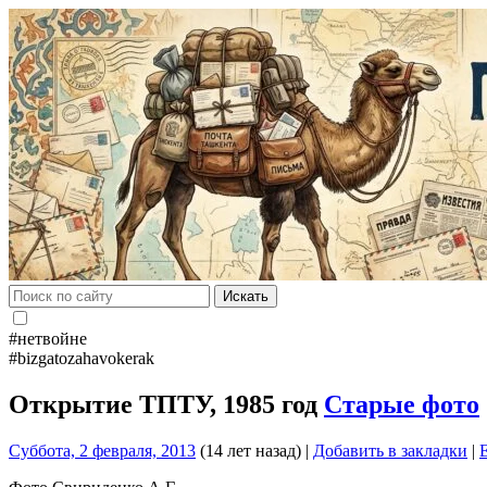
Искать
#нетвойне
#bizgatozahavokerak
Открытие ТПТУ, 1985 год
Старые фото
Суббота, 2 февраля, 2013
(14 лет назад)
|
Добавить в закладки
|