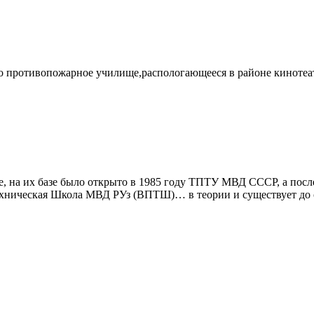
ло противопожарное училище,распологающееся в районе кинотеа
е, на их базе было открыто в 1985 году ТПТУ МВД СССР, а пос
ическая Школа МВД РУз (ВПТШ)… в теории и существует до сих