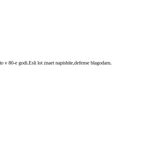
 v 80-e godi.Esli lot znaet napishite,defense blagodaru.