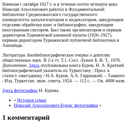
Начиная с октября 1927 г. и в течение почти четверти века
Николай Аполлонович работал в Фундаментальной
библиотеке Среднеазиатского государственного
университета: каталогизатором и индексатором, заведующим
отделами обработки книг и библиографии, заведующим
иностранным сектором. Был также организатором и первым
директором Туркменской книжной палаты (1926–1927),
первым директором Туркменской публичной библиотеки в
Ашхабаде.
Литература: Биобиблиографические очерки о деятелях
общественных наук. В 2-х тт. Т.1. Сост. Лунин Б. В. Т., 1976.
Дополнение.
Здесь
опубликована книга Буров, Н. А. Краткий
библиографический указатель по Туркестану : Прил. к
статист. ежегоднику / Н.А. Буров, А.А. Гаррицкий. – Ташкент
: Изд. Туркестан. экон. совета, 1924. — 112 с. — Ок. 4000 назв.
Здесь фотографии
Н. Бурова.
«
История семьи
Николай Аполлонович Буров: фотографии
»
1 комментарий