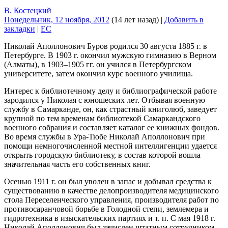
В. Костецкий
Понедельник, 12 ноября, 2012
(14 лет назад)
|
Добавить в
закладки
|
EC
Николай Аполлонович Буров родился 30 августа 1885 г. в
Петербурге. В 1903 г. окончил мужскую гимназию в Верном
(Алматы), в 1903–1905 гг. он учился в Петербургском
университете, затем окончил курс военного училища.
Интерес к библиотечному делу и библиографической работе
зародился у Николая с юношеских лет. Отбывая военную
службу в Самарканде, он, как страстный книголюб, заведует
крупной по тем временам библиотекой Самаркандского
военного собрания и составляет каталог ее книжных фондов.
Во время службы в Ура-Тюбе Николай Аполлонович при
помощи немногочисленной местной интеллигенции удается
открыть городскую библиотеку, в состав которой вошла
значительная часть его собственных книг.
Осенью 1911 г. он был уволен в запас и добывал средства к
существованию в качестве делопроизводителя медицинского
стола Переселенческого управления, производителя работ по
противосаранчовой борьбе в Голодной степи, землемера и
гидротехника в изыскательских партиях и т. п. С мая 1918 г.
Николай Аполлонович был зачислен штатным сотрудником