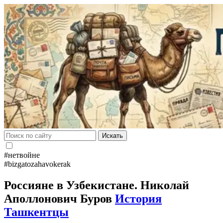
Искать
#нетвойне
#bizgatozahavokerak
Россияне в Узбекистане. Николай
Аполлонович Буров
История
Ташкентцы