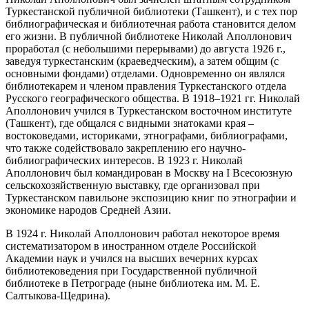
Туркестанской публичной библиотеки (Ташкент), и с тех пор
библиографическая и библиотечная работа становится делом
его жизни. В публичной библиотеке Николай Аполлонович
проработал (с небольшими перерывами) до августа 1926 г.,
заведуя туркестанским (краеведческим), а затем общим (с
основными фондами) отделами. Одновременно он являлся
библиотекарем и членом правления Туркестанского отдела
Русского географического общества. В 1918–1921 гг. Николай
Аполлонович учился в Туркестанском восточном институте
(Ташкент), где общался с видными знатоками края –
востоковедами, историками, этнографами, библиографами,
что также содействовало закреплению eго научно-
библиографических интересов. В 1923 г. Николай
Аполлонович был командирован в Москву на I Всесоюзную
сельскохозяйственную выставку, где организовал при
Туркестанском павильоне экспозицию книг по этнографии и
экономике народов Средней Азии.
В 1924 г. Николай Аполлонович работал некоторое время
систематизатором в иностранном отделе Российской
Академии наук и учился на высших вечерних курсах
библиотековедения при Государственной публичной
библиотеке в Петрограде (ныне библиотека им. М. Е.
Салтыкова-Щедрина).