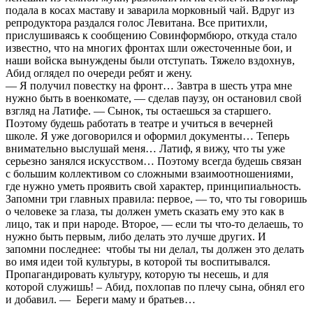
подала в косах маставу и заварила морковный чай. Вдруг из
репродуктора раздался голос Левитана. Все притихли,
прислушиваясь к сообщению Совинформбюро, откуда стало
известно, что на многих фронтах шли ожесточенные бои, и
наши войска вынуждены были отступать. Тяжело вздохнув,
Абид оглядел по очереди ребят и жену.
— Я получил повестку на фронт… Завтра в шесть утра мне
нужно быть в военкомате, — сделав паузу, он остановил свой
взгляд на Латифе. — Сынок, ты остаешься за старшего.
Поэтому будешь работать в театре и учиться в вечерней
школе. Я уже договорился и оформил документы… Теперь
внимательно выслушай меня… Латиф, я вижу, что ты уже
серьезно занялся искусством… Поэтому всегда будешь связан
с большим коллективом со сложными взаимоотношениями,
где нужно уметь проявить свой характер, принципиальность.
Запомни три главных правила: первое, — то, что ты говоришь
о человеке за глаза, ты должен уметь сказать ему это как в
лицо, так и при народе. Второе, — если ты что-то делаешь, то
нужно быть первым, либо делать это лучше других. И
запомни последнее: чтобы ты ни делал, ты должен это делать
во имя идеи той культуры, в которой ты воспитывался.
Пропагандировать культуру, которую ты несешь, и для
которой служишь! – Абид, похлопав по плечу сына, обнял его
и добавил. — Береги маму и братьев…