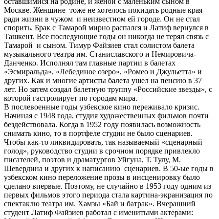
оставшимися на родине, и женой с маленьким сыном в
Москве. Женщине тоже не хотелось покидать родные края
ради жизни в чужом и неизвестном ей городе. Он не стал
спорить. Брак с Тамарой мирно распался и Латиф вернулся в
Ташкент. Все последующие годы он никогда не терял связь с
Тамарой и сыном. Тимур Файзиев стал солистом балета
музыкального театра им. Станиславского и Немировича-
Данченко. Исполнял там главные партии в балетах
«Эсмиральда», «Лебединое озеро», «Ромео и Джульетта» и
других. Как и многие артисты балета ушел на пенсию в 37
лет. Но затем создал балетную труппу «Российские звезды», с
которой гастролирует по городам мира.
В послевоенные годы узбекское кино переживало кризис.
Начиная с 1948 года, студия художественных фильмов почти
бездействовала. Когда в 1952 году появилась возможность
снимать кино, то в портфеле студии не было сценариев.
Чтобы как-то ликвидировать, так называемый «сценарный
голод», руководство студии в срочном порядке привлекло
писателей, поэтов и драматургов Уйгуна, Т. Тулу, М.
Шевердина и других к написанию сценариев. В 50-ые годы в
узбекском кино переложение прозы в инсценировку было
сделано впервые. Поэтому, не случайно в 1953 году одним из
первых фильмов этого периода стала картина-экранизация по
спектаклю театра им. Хамзы «Бай и батрак». Вчерашний
студент Латиф Файзиев работал с именитыми актерами: