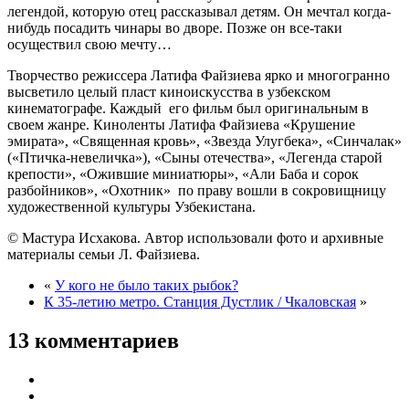
легендой, которую отец рассказывал детям. Он мечтал когда-
нибудь посадить чинары во дворе. Позже он все-таки
осуществил свою мечту…
Творчество режиссера Латифа Файзиева ярко и многогранно
высветило целый пласт киноискусства в узбекском
кинематографе. Каждый его фильм был оригинальным в
своем жанре. Киноленты Латифа Файзиева «Крушение
эмирата», «Священная кровь», «Звезда Улугбека», «Синчалак»
(«Птичка-невеличка»), «Сыны отечества», «Легенда старой
крепости», «Ожившие миниатюры», «Али Баба и сорок
разбойников», «Охотник» по праву вошли в сокровищницу
художественной культуры Узбекистана.
© Мастура Исхакова. Автор использовали фото и архивные
материалы семьи Л. Файзиева.
«
У кого не было таких рыбок?
К 35-летию метро. Станция Дустлик / Чкаловская
»
13 комментариев