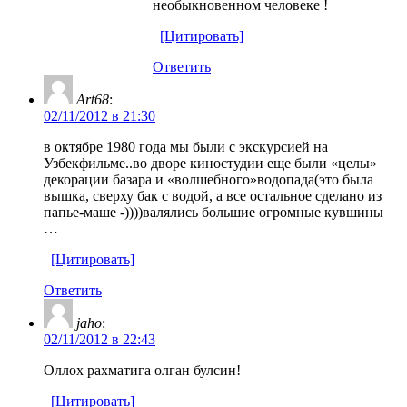
необыкновенном человеке !
[Цитировать]
Ответить
Art68
:
02/11/2012 в 21:30
в октябре 1980 года мы были с экскурсией на
Узбекфильме..во дворе киностудии еще были «целы»
декорации базара и «волшебного»водопада(это была
вышка, сверху бак с водой, а все остальное сделано из
папье-маше -))))валялись большие огромные кувшины
…
[Цитировать]
Ответить
jaho
:
02/11/2012 в 22:43
Оллох рахматига олган булсин!
[Цитировать]