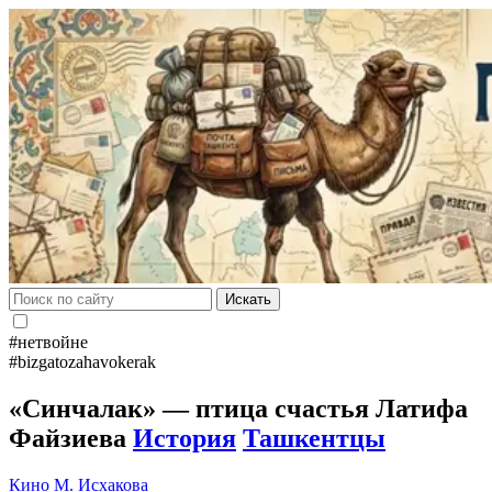
Искать
#нетвойне
#bizgatozahavokerak
«Синчалак» — птица счастья Латифа
Файзиева
История
Ташкентцы
Кино
М. Исхакова