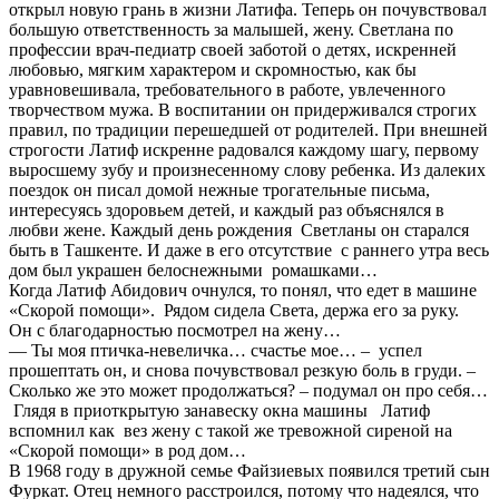
открыл новую грань в жизни Латифа. Теперь он почувствовал
большую ответственность за малышей, жену. Светлана по
профессии врач-педиатр своей заботой о детях, искренней
любовью, мягким характером и скромностью, как бы
уравновешивала, требовательного в работе, увлеченного
творчеством мужа. В воспитании он придерживался строгих
правил, по традиции перешедшей от родителей. При внешней
строгости Латиф искренне радовался каждому шагу, первому
выросшему зубу и произнесенному слову ребенка. Из далеких
поездок он писал домой нежные трогательные письма,
интересуясь здоровьем детей, и каждый раз объяснялся в
любви жене. Каждый день рождения Светланы он старался
быть в Ташкенте. И даже в его отсутствие с раннего утра весь
дом был украшен белоснежными ромашками…
Когда Латиф Абидович очнулся, то понял, что едет в машине
«Скорой помощи». Рядом сидела Света, держа его за руку.
Он с благодарностью посмотрел на жену…
— Ты моя птичка-невеличка… счастье мое… – успел
прошептать он, и снова почувствовал резкую боль в груди. –
Сколько же это может продолжаться? – подумал он про себя…
Глядя в приоткрытую занавеску окна машины Латиф
вспомнил как вез жену с такой же тревожной сиреной на
«Скорой помощи» в род дом…
В 1968 году в дружной семье Файзиевых появился третий сын
Фуркат. Отец немного расстроился, потому что надеялся, что