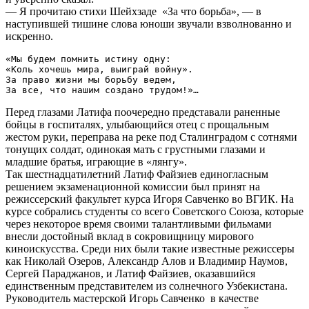
— Я прочитаю стихи Шейхзаде «За что борьба», — в
наступившей тишине слова юноши звучали взволнованно и
искренно.
«Мы будем помнить истину одну:

«Коль хочешь мира, выиграй войну».

За право жизни мы борьбу ведем,

Перед глазами Латифа поочередно представали раненные
бойцы в госпиталях, улыбающийся отец с прощальным
жестом руки, переправа на реке под Сталинградом с сотнями
тонущих солдат, одинокая мать с грустными глазами и
младшие братья, играющие в «лянгу».
Так шестнадцатилетний Латиф Файзиев единогласным
решением экзаменационной комиссии был принят на
режиссерский факультет курса Игоря Савченко во ВГИК. На
курсе собрались студенты со всего Советского Союза, которые
через некоторое время своими талантливыми фильмами
внесли достойный вклад в сокровищницу мирового
киноискусства. Среди них были такие известные режиссеры
как Николай Озеров, Александр Алов и Владимир Наумов,
Сергей Параджанов, и Латиф Файзиев, оказавшийся
единственным представителем из солнечного Узбекистана.
Руководитель мастерской Игорь Савченко в качестве