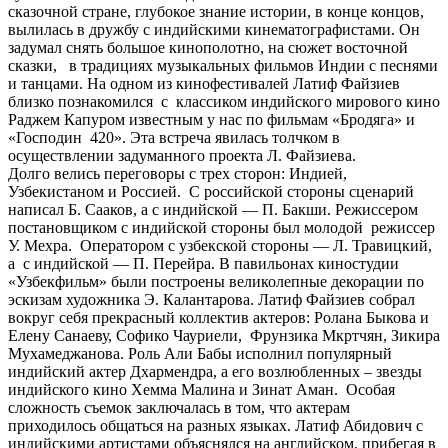
сказочной стране, глубокое знание истории, в конце концов,
вылилась в дружбу с индийскими кинематографистами. Он
задумал снять большое кинополотно, на сюжет восточной
сказки, в традициях музыкальных фильмов Индии с песнями
и танцами. На одном из кинофестивалей Латиф Файзиев
близко познакомился с классиком индийского мирового кино
Раджем Капуром известным у нас по фильмам «Бродяга» и
«Господин 420». Эта встреча явилась толчком в
осуществлении задуманного проекта Л. Файзиева.
Долго велись переговоры с трех сторон: Индией,
Узбекистаном и Россией. С российской стороны сценарий
написал Б. Сааков, а с индийской — П. Бакши. Режиссером
постановщиком с индийской стороны был молодой режиссер
У. Мехра. Оператором с узбекской стороны — Л. Травицкий,
а с индийской — П. Перейра. В павильонах киностудии
«Узбекфильм» были построены великолепные декорации по
эскизам художника Э. Калантарова. Латиф Файзиев собрал
вокруг себя прекрасный коллектив актеров: Ролана Быкова и
Елену Санаеву, Софико Чауриели, Фрунзика Мкртчян, Зикира
Мухамеджанова. Роль Али Бабы исполнил популярный
индийский актер Дхармендра, а его возлюбленных – звезды
индийского кино Хемма Малина и Зинат Аман. Особая
сложность съемок заключалась в том, что актерам
приходилось общаться на разных языках. Латиф Абидович с
индийскими артистами объяснялся на английском, прибегая в