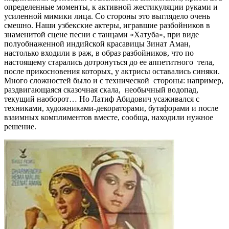
определенные моменты, к активной жестикуляции руками и
усиленной мимики лица. Со стороны это выглядело очень
смешно. Наши узбекские актеры, игравшие разбойников в
знаменитой сцене песни с танцами «Хатуба», при виде
полуобнаженной индийской красавицы Зинат Аман,
настолько входили в раж, в образ разбойников, что по
настоящему старались дотронуться до ее аппетитного тела,
после прикосновения которых, у актрисы оставались синяки.
Много сложностей было и с технической стороны: например,
раздвигающаяся сказочная скала, необычный водопад,
текущий наоборот… Но Латиф Абидович усаживался с
техниками, художниками-декораторами, бутафорами и после
взаимных комплиментов вместе, сообща, находили нужное
решение.