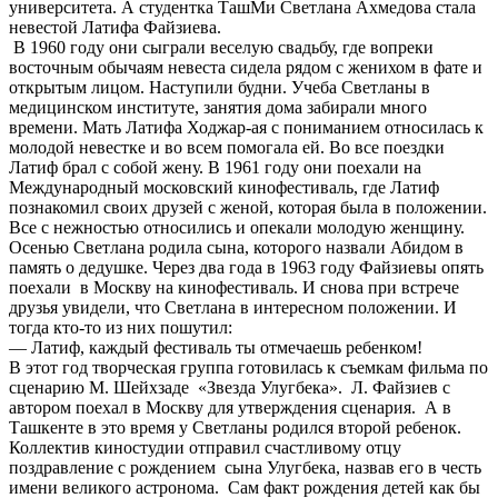
университета. А студентка ТашМи Светлана Ахмедова стала
невестой Латифа Файзиева.
В 1960 году они сыграли веселую свадьбу, где вопреки
восточным обычаям невеста сидела рядом с женихом в фате и
открытым лицом. Наступили будни. Учеба Светланы в
медицинском институте, занятия дома забирали много
времени. Мать Латифа Ходжар-ая с пониманием относилась к
молодой невестке и во всем помогала ей. Во все поездки
Латиф брал с собой жену. В 1961 году они поехали на
Международный московский кинофестиваль, где Латиф
познакомил своих друзей с женой, которая была в положении.
Все с нежностью относились и опекали молодую женщину.
Осенью Светлана родила сына, которого назвали Абидом в
память о дедушке. Через два года в 1963 году Файзиевы опять
поехали в Москву на кинофестиваль. И снова при встрече
друзья увидели, что Светлана в интересном положении. И
тогда кто-то из них пошутил:
— Латиф, каждый фестиваль ты отмечаешь ребенком!
В этот год творческая группа готовилась к съемкам фильма по
сценарию М. Шейхзаде «Звезда Улугбека». Л. Файзиев с
автором поехал в Москву для утверждения сценария. А в
Ташкенте в это время у Светланы родился второй ребенок.
Коллектив киностудии отправил счастливому отцу
поздравление с рождением сына Улугбека, назвав его в честь
имени великого астронома. Сам факт рождения детей как бы