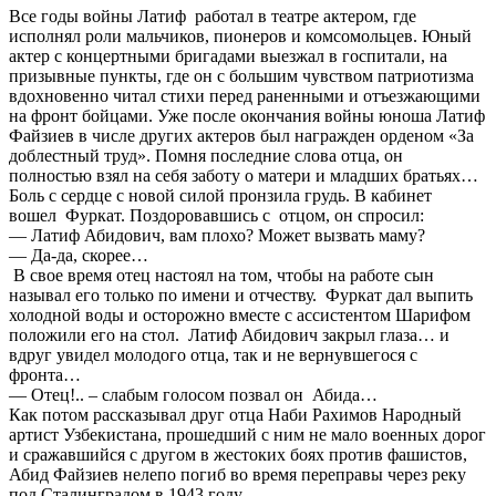
Все годы войны Латиф работал в театре актером, где
исполнял роли мальчиков, пионеров и комсомольцев. Юный
актер с концертными бригадами выезжал в госпитали, на
призывные пункты, где он с большим чувством патриотизма
вдохновенно читал стихи перед раненными и отъезжающими
на фронт бойцами. Уже после окончания войны юноша Латиф
Файзиев в числе других актеров был награжден орденом «За
доблестный труд». Помня последние слова отца, он
полностью взял на себя заботу о матери и младших братьях…
Боль с сердце с новой силой пронзила грудь. В кабинет
вошел Фуркат. Поздоровавшись с отцом, он спросил:
— Латиф Абидович, вам плохо? Может вызвать маму?
— Да-да, скорее…
В свое время отец настоял на том, чтобы на работе сын
называл его только по имени и отчеству. Фуркат дал выпить
холодной воды и осторожно вместе с ассистентом Шарифом
положили его на стол. Латиф Абидович закрыл глаза… и
вдруг увидел молодого отца, так и не вернувшегося с
фронта…
— Отец!.. – слабым голосом позвал он Абида…
Как потом рассказывал друг отца Наби Рахимов Народный
артист Узбекистана, прошедший с ним не мало военных дорог
и сражавшийся с другом в жестоких боях против фашистов,
Абид Файзиев нелепо погиб во время переправы через реку
под Сталинградом в 1943 году…