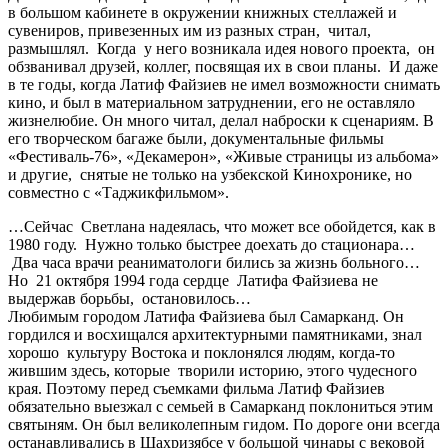
в большом кабинете в окружении книжных стеллажей и
сувениров, привезенных им из разных стран, читал,
размышлял. Когда у него возникала идея нового проекта, он
обзванивал друзей, коллег, посвящая их в свои планы. И даже
в те годы, когда Латиф Файзиев не имел возможности снимать
кино, и был в материальном затруднении, его не оставляло
жизнелюбие. Он много читал, делал наброски к сценариям. В
его творческом багаже были, документальные фильмы
«Фестиваль-76», «Декамерон», «Живые страницы из альбома»
и другие, снятые не только на узбекской Кинохронике, но
совместно с «Таджикфильмом».
…Сейчас Светлана надеялась, что может все обойдется, как в
1980 году. Нужно только быстрее доехать до стационара…
Два часа врачи реаниматологи бились за жизнь больного…
Но 21 октября 1994 года сердце Латифа Файзиева не
выдержав борьбы, остановилось…
Любимым городом Латифа Файзиева был Самарканд. Он
гордился и восхищался архитектурными памятниками, знал
хорошо культуру Востока и поклонялся людям, когда-то
жившим здесь, которые творили историю, этого чудесного
края. Поэтому перед съемками фильма Латиф Файзиев
обязательно выезжал с семьей в Самарканд поклониться этим
святыням. Он был великолепным гидом. По дороге они всегда
останавливались в Шахризябсе у большой чинары с вековой