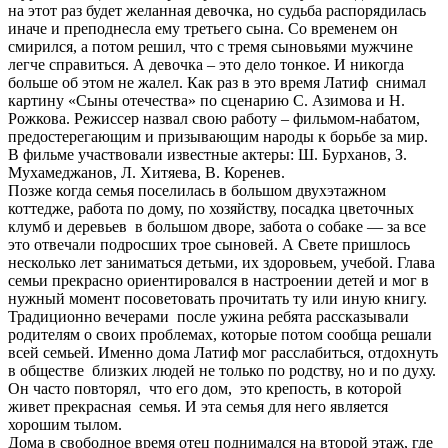
на этот раз будет желанная девочка, но судьба распорядилась
иначе и преподнесла ему третьего сына. Со временем он
смирился, а потом решил, что с тремя сыновьями мужчине
легче справиться. А девочка – это дело тонкое. И никогда
больше об этом не жалел. Как раз в это время Латиф снимал
картину «Сыны отечества» по сценарию С. Азимова и Н.
Рожкова. Режиссер назвал свою работу – фильмом-набатом,
предостерегающим и призывающим народы к борьбе за мир.
В фильме участвовали известные актеры: Ш. Бурханов, З.
Мухамеджанов, Л. Хитяева, В. Коренев.
Позже когда семья поселилась в большом двухэтажном
коттедже, работа по дому, по хозяйству, посадка цветочных
клумб и деревьев в большом дворе, забота о собаке — за все
это отвечали подросших трое сыновей. А Свете пришлось
несколько лет заниматься детьми, их здоровьем, учебой. Глава
семьи прекрасно ориентировался в настроении детей и мог в
нужный момент посоветовать прочитать ту или иную книгу.
Традиционно вечерами после ужина ребята рассказывали
родителям о своих проблемах, которые потом сообща решали
всей семьей. Именно дома Латиф мог расслабиться, отдохнуть
в обществе близких людей не только по родству, но и по духу.
Он часто повторял, что его дом, это крепость, в которой
живет прекрасная семья. И эта семья для него является
хорошим тылом.
Дома в свободное время отец поднимался на второй этаж, где