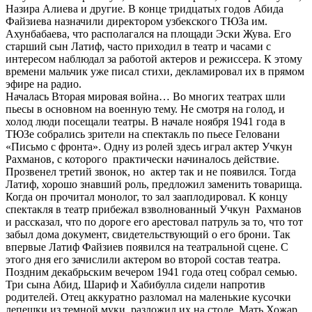
Назира Алиева и другие. В конце тридцатых годов Абида
Файзиева назначили директором узбекского ТЮЗа им.
Ахунбабаева, что располагался на площади Эски Жува. Его
старший сын Латиф, часто приходил в театр и часами с
интересом наблюдал за работой актеров и режиссера. К этому
времени мальчик уже писал стихи, декламировал их в прямом
эфире на радио.
Началась Вторая мировая война… Во многих театрах шли
пьесы в основном на военную тему. Не смотря на голод, и
холод люди посещали театры. В начале ноября 1941 года в
ТЮЗе собрались зрители на спектакль по пьесе Геловани
«Письмо с фронта». Одну из ролей здесь играл актер Учкун
Рахманов, с которого практически начиналось действие.
Прозвенел третий звонок, но актер так и не появился. Тогда
Латиф, хорошо знавший роль, предложил заменить товарища.
Когда он прочитал монолог, то зал зааплодировал. К концу
спектакля в театр прибежал взволнованный Учкун Рахманов
и рассказал, что по дороге его арестовал патруль за то, что тот
забыл дома документ, свидетельствующий о его брони. Так
впервые Латиф Файзиев появился на театральной сцене. С
этого дня его зачислили актером во второй состав театра.
Поздним декабрьским вечером 1941 года отец собрал семью.
Три сына Абид, Шариф и Хабибулла сидели напротив
родителей. Отец аккуратно разломал на маленькие кусочки
лепешки из темной муки, разложил их на столе. Мать Хожар