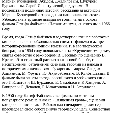
Марией Кузнецовой, Абидом, Джалиловым, Шукуром
Бурхановым, Сарой Ишантураевой, и другими. В
последствии подлинная история, рассказанная актрисой
Марией Кузнецовой о зарождении национального театра
Узбекистана в трудные двадцатые годы, легла в основу
фильма Латифа Файзиева «Наташа-ханум», снятого им в 1966
году.
Время, когда Латиф Файзиев плодотворно начинал работать в
кино, совпало с необходимостью снимать фильмы в жанре
историко-революцинонной тематики. И в его творческой
биографии в 1954 году появилась лента «Крушение эмирата»,
снятая совместно с режиссером В. Басовым по сценарию В.
Крепса. Это страстный рассказ о классовой борьбе, с
масштабными батальными сценами, героями из народа и
историческими личностями: бухарским эмиром Саидом
Алиханом, М. Фрунзе, Ю. Ахунбабаевым, В. Куйбышевым. В
фильме были заняты звезды российского и узбекского кино
это Г. Юматов и Ш. Бурханов, Е. Самойлов и Р. Хамраев, А.
Бакиров и С. Деванов, Р. Макагонова и Н. Атауллаева…
В 1956 году Латиф Файзиев, снял фильм по мотивам
популярного романа Айбека «Священная кровь», сценарий
которого написал сам. Работая над сценарием, режиссер
преследовал свою собственную творческую цель. Совместная