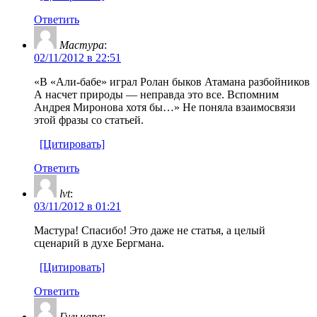
Ответить
Мастура
:
02/11/2012 в 22:51
«В «Али-бабе» играл Ролан быков Атамана разбойников
А насчет природы — неправда это все. Вспомним
Андрея Миронова хотя бы…» Не поняла взаимосвязи
этой фразы со статьей.
[Цитировать]
Ответить
lvt
:
03/11/2012 в 01:21
Мастура! Спасибо! Это даже не статья, а целый
сценарий в духе Бергмана.
[Цитировать]
Ответить
Гульнара
: