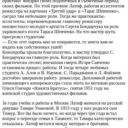
практики внедрял своих подопечных в съемочный период
своих фильмов. По этой причине Латиф, работая ассистентом
режиссера на картинах «Третий удар» и «Тарас Шевченко»,
сыграл там небольшие роли. Тогда же практиканты-
ассистенты, порекомендовали главному режиссеру
неизвестного молодого артиста Сергея Бондарчука на роль
украинского поэта Тараса Шевченко. На что мастер шутя,
пригрозил студентам:
— Если этот парень мне не понравится, то зачета вам не
видать как собственных ушей!
Кинопробы прошли благополучно, и мастер утвердил С.
Бондарчука на главную роль. Когда материал был
практически отснят, внезапная смерть Игоря Савченко
остановила процесс работы. И тогда четыре любимых
студента А. Алов и В. Наумов, С. Параджанов и Л. Файзиев
достойно завершили работу режиссера. Дипломной работой
начинающего кинорежиссера стала лента по мотивам рассказа
Олеся Гончара «Никита Братусь», снятая 1951 году на
киевской студии художественных фильмов.
За годы учебы и работы в Москве Латиф женился на русской
девушке Тамаре Улановой. В 1953 году у них родился сын
Тимур. Все бы было ничего, но когда через три года встал
вопрос о переезде семьи в Ташкент, то Тамара категорически
отказалась. Латиф метался между матерью и братьями,