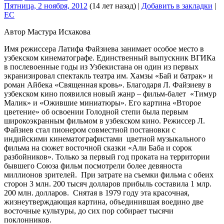
Пятница, 2 ноября, 2012
(14 лет назад)
|
Добавить в закладки
|
EC
Автор Мастура Исхакова
Имя режиссера Латифа Файзиева занимает особое место в
узбекском кинематографе. Единственный выпускник ВГИКа
в послевоенные годы из Узбекистана он один из первых
экранизировал спектакль театра им. Хамзы «Бай и батрак» и
роман Айбека «Священная кровь». Благодаря Л. Файзиеву в
узбекском кино появился новый жанр – фильм-балет «Тимур
Малик» и «Ожившие миниатюры». Его картина «Второе
цветение» об освоении Голодной степи была первым
широкоэкранным фильмом в узбекском кино. Режиссер Л.
Файзиев стал пионером совместной постановки с
индийскими кинематографистами цветной музыкального
фильма на сюжет восточной сказки «Али Баба и сорок
разбойников». Только за первый год проката на территории
бывшего Союза фильм посмотрели более девяноста
миллионов зрителей. При затрате на съемки фильма с обеих
сторон 3 млн. 200 тысяч долларов прибыль составила 1 млр.
200 млн. долларов. Снятая в 1979 году эта красочная,
жизнеутверждающая картина, объединившая воедино две
восточные культуры, до сих пор собирает тысячи
поклонников.