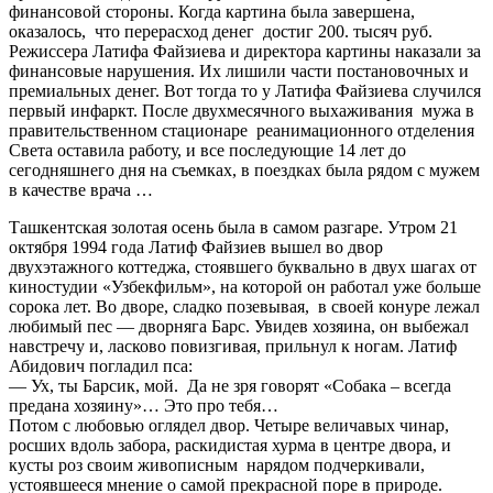
финансовой стороны. Когда картина была завершена,
оказалось, что перерасход денег достиг 200. тысяч руб.
Режиссера Латифа Файзиева и директора картины наказали за
финансовые нарушения. Их лишили части постановочных и
премиальных денег. Вот тогда то у Латифа Файзиева случился
первый инфаркт. После двухмесячного выхаживания мужа в
правительственном стационаре реанимационного отделения
Света оставила работу, и все последующие 14 лет до
сегодняшнего дня на съемках, в поездках была рядом с мужем
в качестве врача …
Ташкентская золотая осень была в самом разгаре. Утром 21
октября 1994 года Латиф Файзиев вышел во двор
двухэтажного коттеджа, стоявшего буквально в двух шагах от
киностудии «Узбекфильм», на которой он работал уже больше
сорока лет. Во дворе, сладко позевывая, в своей конуре лежал
любимый пес — дворняга Барс. Увидев хозяина, он выбежал
навстречу и, ласково повизгивая, прильнул к ногам. Латиф
Абидович погладил пса:
— Ух, ты Барсик, мой. Да не зря говорят «Собака – всегда
предана хозяину»… Это про тебя…
Потом с любовью оглядел двор. Четыре величавых чинар,
росших вдоль забора, раскидистая хурма в центре двора, и
кусты роз своим живописным нарядом подчеркивали,
устоявшееся мнение о самой прекрасной поре в природе.