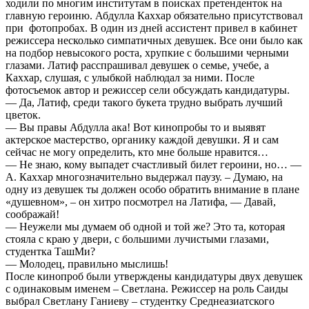
ходили по многим институтам в поисках претенденток на
главную героиню. Абдулла Каххар обязательно присутствовал
при фотопробах. В один из дней ассистент привел в кабинет
режиссера несколько симпатичных девушек. Все они было как
на подбор невысокого роста, хрупкие с большими черными
глазами. Латиф расспрашивал девушек о семье, учебе, а
Каххар, слушая, с улыбкой наблюдал за ними. После
фотосъемок автор и режиссер сели обсуждать кандидатуры.
— Да, Латиф, среди такого букета трудно выбрать лучший
цветок.
— Вы правы Абдулла ака! Вот кинопробы то и выявят
актерское мастерство, органику каждой девушки. Я и сам
сейчас не могу определить, кто мне больше нравится…
— Не знаю, кому выпадет счастливый билет героини, но… —
А. Каххар многозначительно выдержал паузу. – Думаю, на
одну из девушек ты должен особо обратить внимание в плане
«душевном», – он хитро посмотрел на Латифа, — Давай,
соображай!
— Неужели мы думаем об одной и той же? Это та, которая
стояла с краю у двери, с большими лучистыми глазами,
студентка ТашМи?
— Молодец, правильно мыслишь!
После кинопроб были утверждены кандидатуры двух девушек
с одинаковым именем – Светлана. Режиссер на роль Саиды
выбрал Светлану Ганиеву – студентку Среднеазиатского