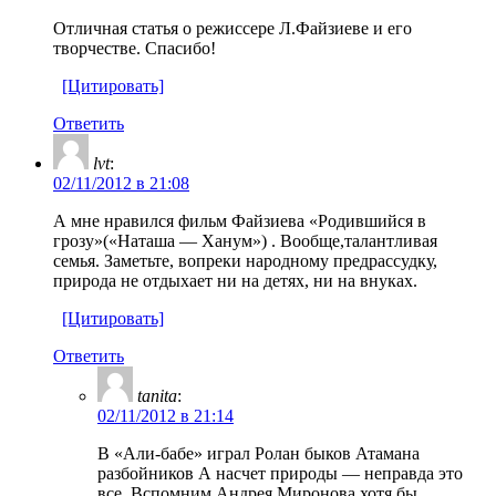
Отличная статья о режиссере Л.Файзиеве и его
творчестве. Спасибо!
[Цитировать]
Ответить
lvt
:
02/11/2012 в 21:08
А мне нравился фильм Файзиева «Родившийся в
грозу»(«Наташа — Ханум») . Вообще,талантливая
семья. Заметьте, вопреки народному предрассудку,
природа не отдыхает ни на детях, ни на внуках.
[Цитировать]
Ответить
tanita
:
02/11/2012 в 21:14
В «Али-бабе» играл Ролан быков Атамана
разбойников А насчет природы — неправда это
все. Вспомним Андрея Миронова хотя бы…