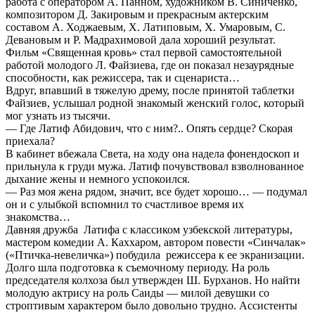
работа с оператором А. Панном, художником В. Синиченко,
композитором Д. Закировым и прекрасным актерским
составом А. Ходжаевым, Х. Латиповым, Х. Умаровым, С.
Девановым и Р. Мадрахимовой дала хороший результат.
Фильм «Священная кровь» стал первой самостоятельной
работой молодого Л. Файзиева, где он показал незаурядные
способности, как режиссера, так и сценариста…
Вдруг, впавший в тяжелую дрему, после принятой таблетки
Файзиев, услышал родной знакомый женский голос, который
мог узнать из тысячи.
— Где Латиф Абидович, что с ним?.. Опять сердце? Скорая
приехала?
В кабинет вбежала Света, на ходу она надела фонендоскоп и
прильнула к груди мужа. Латиф почувствовал взволнованное
дыхание жены и немного успокоился.
— Раз моя жена рядом, значит, все будет хорошо… — подумал
он и с улыбкой вспомнил то счастливое время их
знакомства…
Давняя дружба Латифа с классиком узбекской литературы,
мастером комедии А. Каххаром, автором повести «Синчалак»
(«Птичка-невеличка») побудила режиссера к ее экранизации.
Долго шла подготовка к съемочному периоду. На роль
председателя колхоза был утвержден Ш. Бурханов. Но найти
молодую актрису на роль Саиды — милой девушки со
строптивым характером было довольно трудно. Ассистенты