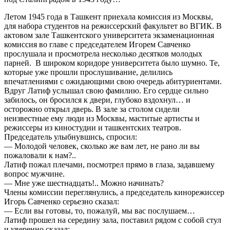
Летом 1945 года в Ташкент приехала комиссия из Москвы,
для набора студентов на режиссерский факультет во ВГИК. В
актовом зале Ташкентского университета экзаменационная
комиссия во главе с председателем Игорем Савченко
прослушала и просмотрела несколько десятков молодых
парней. В широком коридоре университета было шумно. Те,
которые уже прошли прослушивание, делились
впечатлениями с ожидающими свою очередь абитуриентами.
Вдруг Латиф услышал свою фамилию. Его сердце сильно
забилось, он бросился к двери, глубоко вздохнул… и
осторожно открыл дверь. В зале за столом сидели
неизвестные ему люди из Москвы, маститые артисты и
режиссеры из киностудии и ташкентских театров.
Председатель улыбнувшись, спросил:
— Молодой человек, сколько же вам лет, не рано ли вы
пожаловали к нам?..
Латиф пожал плечами, посмотрел прямо в глаза, задавшему
вопрос мужчине.
— Мне уже шестнадцать!.. Можно начинать?
Члены комиссии переглянулись, а председатель кинорежиссер
Игорь Савченко серьезно сказал:
— Если вы готовы, то, пожалуй, мы вас послушаем…
Латиф прошел на середину зала, поставил рядом с собой стул
и уверенно сказал: