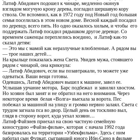
Латиф Абидович подошел к чинаре, медленно окинув
взглядом могучую крону дерева, погладил шершавую кору
ствола. Он вспомнил, как в 1972 году под Новый год большая
семья поселилась в этом новом доме. Весной каждый посадил
по деревцу, всего пять. Но одно оказалось хилым, и чтобы его
поддержать Латиф посадил рядышком другое деревце. Со
временем саженцы переплелись воедино, и Латиф как-то
сказал детям:
— Это мы с мамой как неразлучные влюбленные. А рядом вы
— трое наших детей…
На крыльце показалась жена Света. Увидев мужа, стоявшего
рядом с чинарой, она крикнула:
— Латиф Абидович, если вы позавтракали, то можете уже
одеваться. Ваши вещи готовы.
Одевшись, Латиф Абидович вышел к машине, завел ее.
Услышав урчание мотора, Барс подбежал и завилял хвостом.
Но хозяин был занят и не обратил на него внимания. Через
некоторое время белая «Волга» выехала за ворота. Пес
побежал за машиной на улицу и громко нервно залаял. Света с
трудом загнала пса во двор. Целый день он тоскливо выл,
глядя в сторону ворот, куда уехал хозяин…
Латиф Файзиев приехал на свою частную семейную
киностудию «Файзи-фильм», которая с начала 1992 года
базировалась на территории «Узбекфильма». Здесь с ним
работал сын Фуркат, сыгравший юного Ибн-Сино в фильме