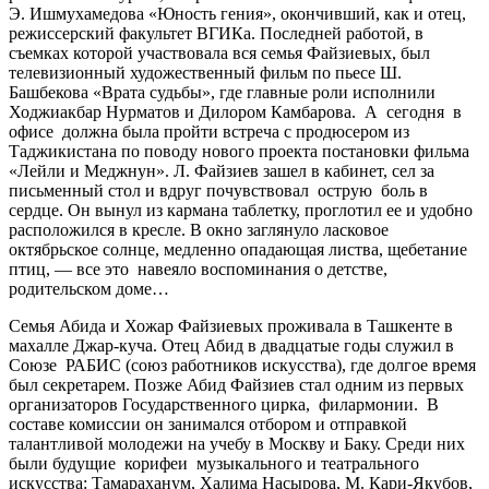
Э. Ишмухамедова «Юность гения», окончивший, как и отец,
режиссерский факультет ВГИКа. Последней работой, в
съемках которой участвовала вся семья Файзиевых, был
телевизионный художественный фильм по пьесе Ш.
Башбекова «Врата судьбы», где главные роли исполнили
Ходжиакбар Нурматов и Дилором Камбарова. А сегодня в
офисе должна была пройти встреча с продюсером из
Таджикистана по поводу нового проекта постановки фильма
«Лейли и Меджнун». Л. Файзиев зашел в кабинет, сел за
письменный стол и вдруг почувствовал острую боль в
сердце. Он вынул из кармана таблетку, проглотил ее и удобно
расположился в кресле. В окно заглянуло ласковое
октябрьское солнце, медленно опадающая листва, щебетание
птиц, — все это навеяло воспоминания о детстве,
родительском доме…
Семья Абида и Хожар Файзиевых проживала в Ташкенте в
махалле Джар-куча. Отец Абид в двадцатые годы служил в
Союзе РАБИС (союз работников искусства), где долгое время
был секретарем. Позже Абид Файзиев стал одним из первых
организаторов Государственного цирка, филармонии. В
составе комиссии он занимался отбором и отправкой
талантливой молодежи на учебу в Москву и Баку. Среди них
были будущие корифеи музыкального и театрального
искусства: Тамараханум, Халима Насырова, М. Кари-Якубов,