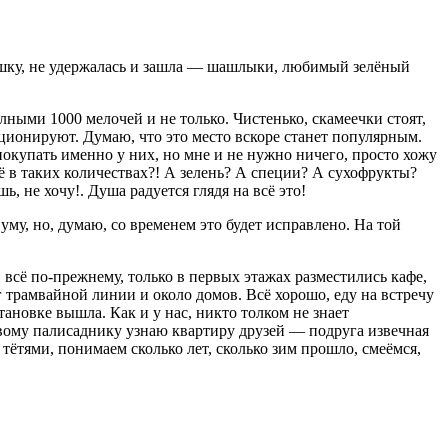
ешку, не удержалась и зашла — шашлыки, любимый зелёный
ными 1000 мелочей и не только. Чистенько, скамеечки стоят,
ционируют. Думаю, что это место вскоре станет популярным.
покупать именно у них, но мне и не нужно ничего, просто хожу
ё в таких количествах?! А зелень? А специи? А сухофрукты?
, не хочу!. Душа радуется глядя на всё это!
уму, но, думаю, со временем это будет исправлено. На той
 всё по-прежнему, только в первых этажах разместились кафе,
г трамвайной линии и около домов. Всё хорошо, еду на встречу
ановке вышла. Как и у нас, никто толком не знает
вому палисаднику узнаю квартиру друзей — подруга извечная
тётями, понимаем сколько лет, сколько зим прошло, смеёмся,