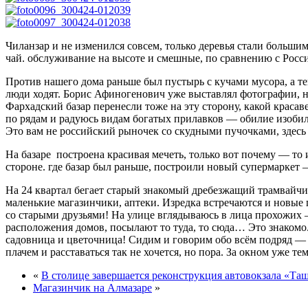
Чиланзар и не изменился совсем, только деревья стали боль
чай. обслуживание на высоте и смешные, по сравнению с Росси
Против нашего дома раньше был пустырь с кучами мусора, а те
люди ходят. Борис Афиногенович уже выставлял фотографии, но
Фархадский базар перенесли тоже на эту сторону, какой краса
по рядам и радуюсь видам богатых прилавков — обилие изобили
Это вам не российский рыночек со скудными пучочками, здесь з
На базаре построена красивая мечеть, только вот почему — то 
стороне. где базар был раньше, построили новый супермаркет
На 24 квартал бегает старый знакомый дребезжащий трамвайчик
маленькие магазинчики, аптеки. Изредка встречаются и новые 
со старыми друзьями! На улице вглядываюсь в лица прохожих —
расположения домов, посылают то туда, то сюда… Это знакомо
садовница и цветочница! Сидим и говорим обо всём подряд — о
плачем и расставаться так не хочется, но пора. За окном уже т
«
В столице завершается реконструкция автовокзала «Та
Магазинчик на Алмазаре
»