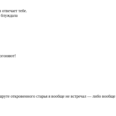
 отвечает тебе.
и блуждала
догоняют!
руте откровенного старья я вообще не встречал — либо вообще 