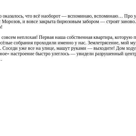
но оказалось, что всё наоборот — вспоминаю, вспоминаю… Про ул
кс Морозов, и вовсе закрыта бирюзовым забором — строят заново
о!
 совсем неплохая! Первая наша собственная квартира, которую п
сёлые собрания проходили именно у нас. Землетрясение, мой м
!». Соседи уже все на улице, машут руками — выходите! Дом ходу
ное» настроение быстро улеглось — увидели разрушенный цент
о…