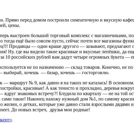
шими. Прямо перед домом построили симпатичную и вкусную каф
ей, цены.
перь выстроен большой торговый комплекс с магазинчиками, пол
 тогда ещё было совсем пусто, сейчас почти все магазины функ
вец!!! Продавцы — один краше другого — зазывают, предлагают 
я! Ну. где вы видели такие красивые и вкусные лепёшки, да ещ
а 10 российских рублей вам дадут четыре огромных букета — ешь
используется не по назначению — склад товаров. Конечно, не по 
 — выбирай, хочешь — базар, хочешь — госторговлю.
 — маршрут № 9, как давно я на таких не каталась! В основном.
постройки, красивые! А как тенисто и прохладно, деревья вокру
 вдруг знакомых встречу?! Блудила по кварталу — не на той ост
. сами такие! Наконец нахожу нужный дом №1, по самому краси
 жизни, о детках, которые уже давно стали взрослыми дядями и 
емнеет. До новых встреч, друзья мои родные!
шкент»