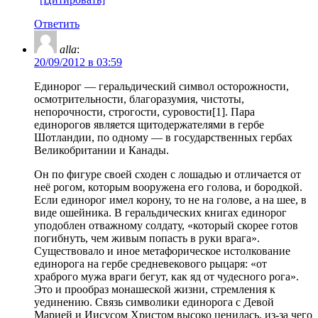
Ответить
alla
:
20/09/2012 в 03:59
Единорог — геральдический символ осторожности,
осмотрительности, благоразумия, чистоты,
непорочности, строгости, суровости[1]. Пара
единорогов является щитодержателями в гербе
Шотландии, по одному — в государственных гербах
Великобритании и Канады.
Он по фигуре своей сходен с лошадью и отличается от
неё рогом, которым вооружена его голова, и бородкой.
Если единорог имел корону, то не на голове, а на шее, в
виде ошейника. В геральдических книгах единорог
уподоблен отважному солдату, «который скорее готов
погибнуть, чем живым попасть в руки врага».
Существовало и иное метафорическое истолкование
единорога на гербе средневекового рыцаря: «от
храброго мужа враги бегут, как яд от чудесного рога».
Это и прообраз монашеской жизни, стремления к
уединению. Связь символики единорога с Девой
Марией и Иисусом Христом высоко ценилась, из-за чего