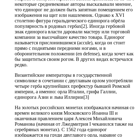
некоторые средневековые авторы высказывали мнение,
что единорог не должен быть запятнан помещением его
изображения на щит или нашлемник. Однако к XVI
столетию фигура геральдического единорога обрёла
популярность в родовых гербах[2]. Иногда гербовой
знак единорога власти даровали мастеру или торговой
компании за высочайшее качество товара. Единорог
называется прислонившимся (accule), когда он стоит
прямо с поднятыми передними ногами, и в
оборонительном положении (en defense), когда хочет как
бы защититься своим рогом. В других видах встречался
редко.
Византийские императоры в государственной
символике в сочетании с двуглавым орлом употребляли
четыре герба крупнейших префектур бывшей Римской
империи, а именно: орла Италии, грифа Галлии,
единорога Азии и льва Иллирии[3]
На золотых российских монетах изображался начиная со
времен великого князя Московского Иоанна III и
оканчивая правлением царя Алексея Михайловича
Романова (начиная от Лжедмитрия I чеканился также на
серебряных монетах). С 1562 года единорог
изображается на груди двуглавого орла, наравне со