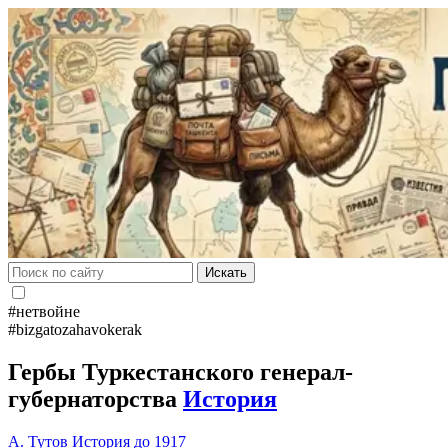
Искать
#нетвойне
#bizgatozahavokerak
Гербы Туркестанского генерал-
губернаторства
История
А. Тутов
История до 1917