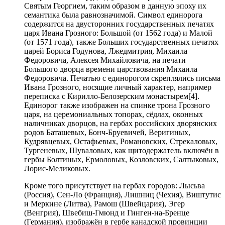
Святым Георгием, таким образом в данную эпоху их
семантика была равнозначимой. Символ единорога
содержится на двусторонних государственных печатях
царя Ивана Грозного: Большой (от 1562 года) и Малой
(от 1571 года), также Больших государственных печатях
царей Бориса Годунова, Лжедмитрия, Михаила
Федоровича, Алексея Михайловича, на печати
Большого дворца времени царствования Михаила
Федоровича. Печатью с единорогом скреплялись письма
Ивана Грозного, носящие личный характер, например
переписка с Кирилло-Белозерским монастырем[4].
Единорог также изображен на спинке трона Грозного
царя, на церемониальных топорах, сёдлах, оконных
наличниках дворцов, на гербах российских дворянских
родов Баташевых, Бонч-Бруевичей, Веригиных,
Кудрявцевых, Остафьевых, Романовских, Стрекаловых,
Тургеневых, Шуваловых, как щитодержатель включён в
гербы Болтиных, Ермоловых, Козловских, Салтыковых,
Лорис-Меликовых.
Кроме того присутствует на гербах городов: Лысьва
(Россия), Сен-Ло (Франция), Лишниц (Чехия), Виштутис
и Меркине (Литва), Рамош (Швейцария), Эгер
(Венгрия), Швебиш-Гмюнд и Гинген-на-Бренце
(Германия), изображён в гербе канадской провинции