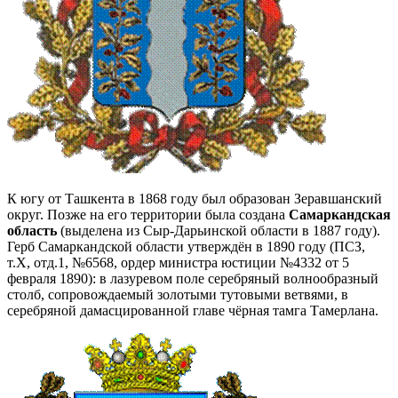
К югу от Ташкента в 1868 году был образован Зеравшанский
округ. Позже на его территории была создана
Самаркандская
область
(выделена из Сыр-Дарьинской области в 1887 году).
Герб Самаркандской области утверждён в 1890 году (ПСЗ,
т.Х, отд.1, №6568, ордер министра юстиции №4332 от 5
февраля 1890): в лазуревом поле серебряный волнообразный
столб, сопровождаемый золотыми тутовыми ветвями, в
серебряной дамасцированной главе чёрная тамга Тамерлана.