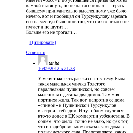
налетел «босс» и по устоявшейся привычке хотел
камчой вытянуть, но не на того попал — терять
бывшему принудительно выселенному уже было
нечего, вот и пообещал он Турсункулову зарезать
его на месте,и было понятно, что никто никого не
пугает и не шутит…
Больше его не трогали…
[Цитировать]
Ответить
tanita
:
16/09/2012 в 21:33
У меня тоже есть рассказ на эту тему. Была
такая маленькая уличка Толстого,
параллельная пушкинской, но совсем
маленькая с десятка два домов. Там моя
портниха жила. Так вот, напротив ее дома
«спиной» к Пушкинской Турсункулов
выстроил себе дом. И тут облом случился:
кто-то донес в ЦК компартии узбекистана. В
общем. что было -точно не знаю, но фак тот,
что он «добровольно» отказался от дома в
пользу детского сада. Представляете, каких