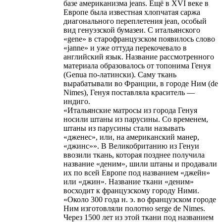
базе американизма jeans. Ещё в XVI веке в
Европе была известная хлопчатая саржа
диагонального переплетения jean, особый
вид генуэзской бумазеи. С итальянского
«gene» в старофранцузском появилось слово
«janne» и уже оттуда перекочевало в
английский язык. Название рассмотренного
материала образовалось от топонима Генуя
(Genua по-латински). Саму ткань
вырабатывали во Франции, в городе Ним (de
Nimes), Генуя поставляла краситель —
индиго.
«Итальянские матросы из города Генуя
носили штаны из парусины. Со временем,
штаны из парусины стали называть
«дженес», или, на американский манер,
«джинс»». В Великобританию из Генуи
ввозили ткань, которая позднее получила
название «деним», шили штаны и продавали
их по всей Европе под названием «джейн»
или «джин». Название ткани «деним»
восходит к французскому городу Ними.
«Около 300 года н. э. во французском городе
Ним изготовляли полотно serge de Nimes.
Через 1500 лет из этой ткани под названием