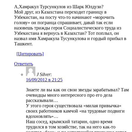
А,Хамракул Турсункулов из Шарк Юлдузи?
Мой друг, из Казахстана переходит границу в
Узбекистан, на посту что-то начинают «морочить
голову» он погранца спрашивает, давай так если
назовешь трижды героя Социалистического труда из
Узбекистана я вернусь в Казахстан? Тот поплыл, он
назвал имя Хамракула Тусункулова и гордый прибыл в
Ташкент.
[Цитировать]
Ответить
J Silver
:
16/09/2012 в 21:25
Знаете ли вы как он свои звезды зарабатывал? Там
очевидцы много интересного про его дела
рассказывали…
У этого героя существовала «милая привычка»
своих работников камчой «на трудовые подвиги
вдохновлять»…
Наш сосед, крымский татарин, одно время
трудился в том хозяйстве, так на него как-то