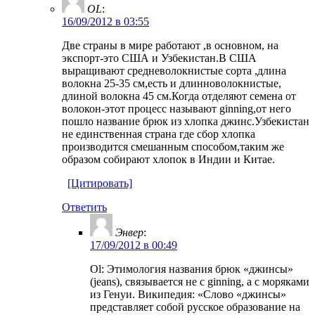
OL
:
16/09/2012 в 03:55
Две страны в мире работают ,в основном, на
экспорт-это США и Узбекистан.В США
выращивают средневолокнистые сорта ,длина
волокна 25-35 см,есть и длинноволокнистые,
длиной волокна 45 см.Когда отделяют семена от
волокон-этот процесс называют ginning,от него
пошло название брюк из хлопка джинс.Узбекистан
не единственная страна где сбор хлопка
производится смешанным способом,таким же
образом собирают хлопок в Индии и Китае.
[Цитировать]
Ответить
Энвер
:
17/09/2012 в 00:49
Ol: Этимология названия брюк «джинсы»
(jeans), связывается не с ginning, а с моряками
из Генуи. Википедия: «Слово «джинсы»
представляет собой русское образование на