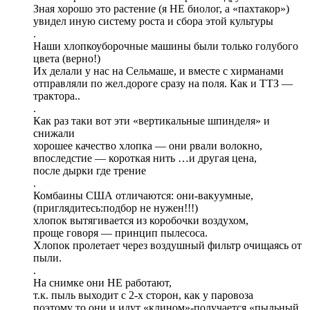
Зная хорошо это растение (я НЕ биолог, а «пахтакор»)
увидел иную систему роста и сбора этой культуры
.
Наши хлопкоуборочные машины были только голубого
цвета (верно!)
Их делали у нас на Сельмаше, и вместе с хирманами
отправляли по жел.дороге сразу на поля. Как и ТТЗ —
трактора..
.
Как раз таки вот эти «вертикальные шпинделя» и
снижали
хорошее качество хлопка — они рвали волокно,
впоследстие — короткая нить …и другая цена,
после дырки где трение
.
Комбаины США отличаются: они-вакуумные,
(приглядитесь:подбор не нужен!!!)
хлопок вытягивается из коробочки воздухом,
проще говоря — принцип пылесоса.
Хлопок пролетает через воздушный фильтр очищаясь от
пыли.
.
На снимке они НЕ работают,
т.к. пыль выходит с 2-х сторон, как у паровоза
поэтому то они и идут «клином»-получается «пыльный