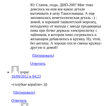
Ю: Станок, поди, ДИП-200? Мне тоже
довелось на нем кое-какие детали
вытачивать в цеху Ташсельмаша. А еще
запомнилась неметаллическая деталь :-) :
зимой, в хороший ташкентский морозец,
неподалеку от выхода с завода продавщица
пива при бочке держала электроплитку с
чайником, в котором пиво согревалось и
желающим добавлялось в кружку. Ну, чтоб,
без ангины. А хорошо после смены кружку-
другую и домой!
[Цитировать]
Ответить
зухра
:
16/09/2012 в 04:23
«голубые корабли» )))
[Цитировать]
Ответить