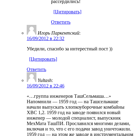
рассердились!
[Цитировать]
Ответить
Игорь Паркентский
:
16/09/2012 в 22:32
Убедили, спасибо за интерестный пост ))
[Цитировать]
Ответить
Yultash
:
16/09/2012 в 22:46
«…группа инженеров ТашСельмаша…»
Напомнили — 1959 год — на Ташсельмаше
начали выпускать хлопкоуборочные комбайны
ХВС 1,2. 1959 год на заводе появился новый
инженер — молодой специалист, выпускник
МехМата ТашПИ. Прославился многими делами,
включая и то, что с его подачи завод уничтожили.
1959 год — на этом же заводе в инструментальном