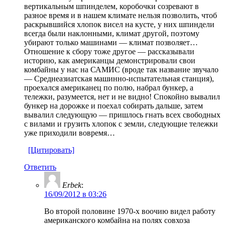
вертикальным шпинделем, коробочки созревают в
разное время и в нашем климате нельзя позволить, чтоб
раскрывшийся хлопок висел на кусте, у них шпиндели
всегда были наклонными, климат другой, поэтому
убирают только машинами — климат позволяет…
Отношение к сбору тоже другое — рассказывали
историю, как американцы демонстрировали свои
комбайны у нас на САМИС (вроде так название звучало
— Среднеазиатская машинно-испытательная станция),
проехался американец по полю, набрал бункер, а
тележки, разумеется, нет и не видно! Спокойно вывалил
бункер на дорожке и поехал собирать дальше, затем
вывалил следующую — пришлось гнать всех свободных
с вилами и грузить хлопок с земли, следующие тележки
уже приходили вовремя…
[Цитировать]
Ответить
Erbek
:
16/09/2012 в 03:26
Во второй половине 1970-х воочию видел работу
американского комбайна на полях совхоза