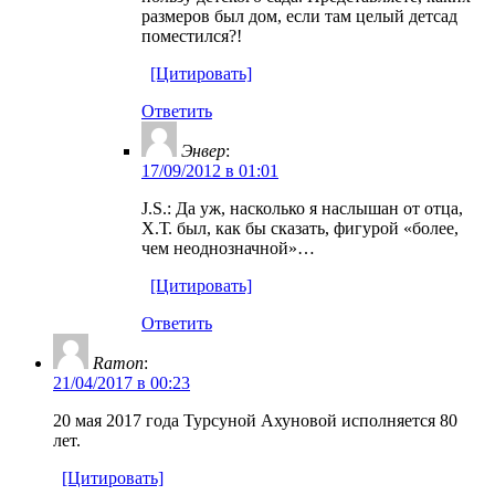
размеров был дом, если там целый детсад
поместился?!
[Цитировать]
Ответить
Энвер
:
17/09/2012 в 01:01
J.S.: Да уж, насколько я наслышан от отца,
Х.Т. был, как бы сказать, фигурой «более,
чем неоднозначной»…
[Цитировать]
Ответить
Ramon
:
21/04/2017 в 00:23
20 мая 2017 года Турсуной Ахуновой исполняется 80
лет.
[Цитировать]