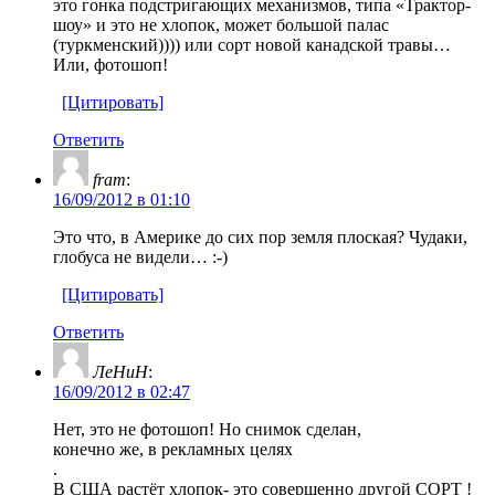
это гонка подстригающих механизмов, типа «Трактор-
шоу» и это не хлопок, может большой палас
(туркменский)))) или сорт новой канадской травы…
Или, фотошоп!
[Цитировать]
Ответить
fram
:
16/09/2012 в 01:10
Это что, в Америке до сих пор земля плоская? Чудаки,
глобуса не видели… :-)
[Цитировать]
Ответить
ЛеНиН
:
16/09/2012 в 02:47
Нет, это не фотошоп! Но снимок сделан,
конечно же, в рекламных целях
.
В США растёт хлопок- это совершенно другой СОРТ !