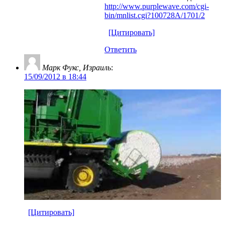
http://www.purplewave.com/cgi-
bin/mnlist.cgi?100728A/1701/2
[Цитировать]
Ответить
Марк Фукс, Израиль
:
15/09/2012 в 18:44
[Цитировать]