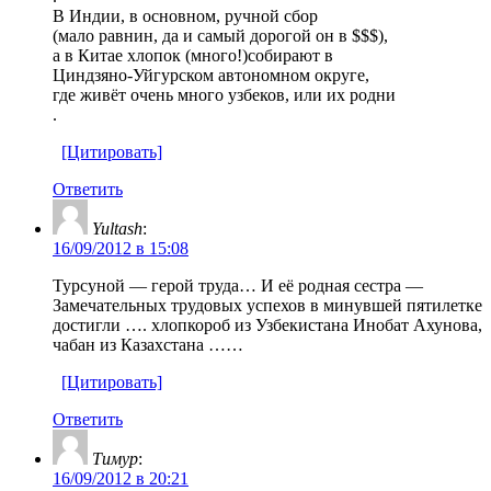
В Индии, в основном, ручной сбор
(мало равнин, да и самый дорогой он в $$$),
а в Китае хлопок (много!)собирают в
Циндзяно-Уйгурском автономном округе,
где живёт очень много узбеков, или их родни
.
[Цитировать]
Ответить
Yultash
:
16/09/2012 в 15:08
Турсуной — герой труда… И её родная сестра —
Замечательных трудовых успехов в минувшей пятилетке
достигли …. хлопкороб из Узбекистана Инобат Ахунова,
чабан из Казахстана ……
[Цитировать]
Ответить
Тимур
:
16/09/2012 в 20:21