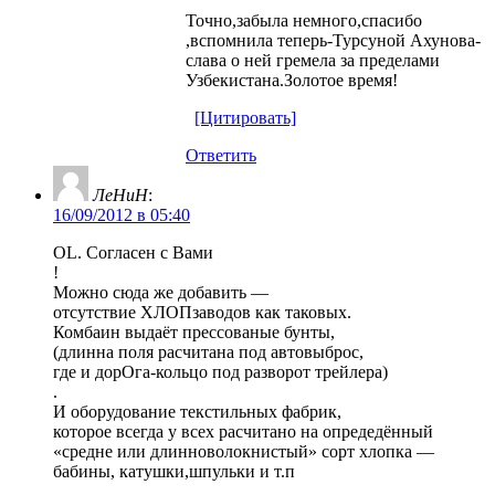
Точно,забыла немного,спасибо
,вспомнила теперь-Турсуной Ахунова-
слава о ней гремела за пределами
Узбекистана.Золотое время!
[Цитировать]
Ответить
ЛеНиН
:
16/09/2012 в 05:40
OL. Согласен с Вами
!
Можно сюда же добавить —
отсутствие ХЛОПзаводов как таковых.
Комбаин выдаёт прессованые бунты,
(длинна поля расчитана под автовыброс,
где и дорОга-кольцо под разворот трейлера)
.
И оборудование текстильных фабрик,
которое всегда у всех расчитано на опредедённый
«средне или длинноволокнистый» сорт хлопка —
бабины, катушки,шпульки и т.п
.