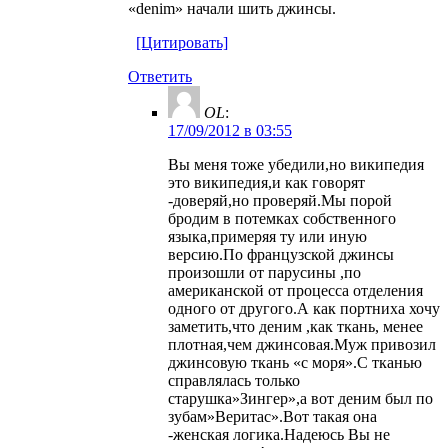
«denim» начали шить джинсы.
[Цитировать]
Ответить
OL
:
17/09/2012 в 03:55
Вы меня тоже убедили,но википедия
это википедия,и как говорят
-доверяй,но проверяй.Мы порой
бродим в потемках собственного
языка,примеряя ту или иную
версию.По французской джинсы
произошли от парусины ,по
американской от процесса отделения
одного от другого.А как портниха хочу
заметить,что деним ,как ткань, менее
плотная,чем джинсовая.Муж привозил
джинсовую ткань «с моря».С тканью
справлялась только
старушка»Зингер»,а вот деним был по
зубам»Веритас».Вот такая она
-женская логика.Надеюсь Вы не