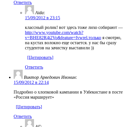
Ответить
Aida
:
15/09/2012 в 23:15
классный ролик! вот здесь тоже лихо собирают —
http://www.youtube.com/watch?
v=BHE82R4i2Vo&feature=fvwrel.только
я смотрю,
на кустах волокно еще остается. у нас бы сразу
студентов на зачистку выставили ))
[Цитировать]
Ответить
Виктор Арведович Ивонин
:
15/09/2012 в 22:14
Подробно о хлопковой кампании в Узбекистане в посте
«Россия марширует»
[Цитировать]
Ответить
АГ
: