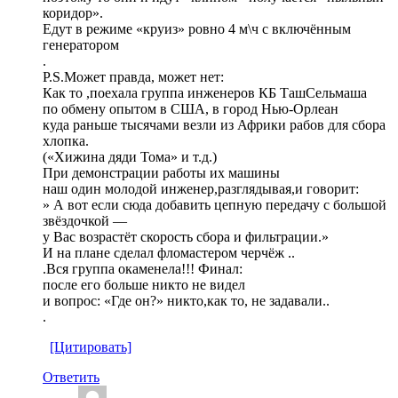
коридор».
Едут в режиме «круиз» ровно 4 м\ч с включённым
генератором
.
P.S.Может правда, может нет:
Как то ,поехала группа инженеров КБ ТашСельмаша
по обмену опытом в США, в город Нью-Орлеан
куда раньше тысячами везли из Африки рабов для сбора
хлопка.
(«Хижина дяди Тома» и т.д.)
При демонстрации работы их машины
наш один молодой инженер,разглядывая,и говорит:
» А вот если сюда добавить цепную передачу с большой
звёздочкой —
у Вас возрастёт скорость сбора и фильтрации.»
И на плане сделал фломастером черчёж ..
.Вся группа окаменела!!! Финал:
после его больше никто не видел
и вопрос: «Где он?» никто,как то, не задавали..
.
[Цитировать]
Ответить