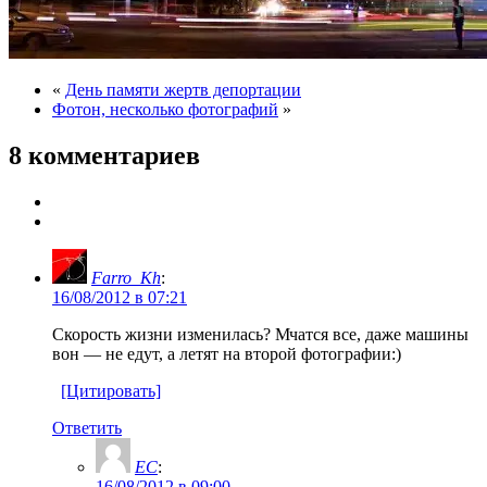
«
День памяти жертв депортации
Фотон, несколько фотографий
»
8 комментариев
Farro_Kh
:
16/08/2012 в 07:21
Скорость жизни изменилась? Мчатся все, даже машины
вон — не едут, а летят на второй фотографии:)
[Цитировать]
Ответить
ЕС
:
16/08/2012 в 09:00