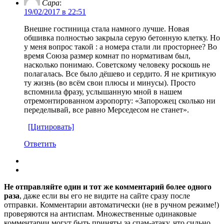
Сара
:
19/02/2017 в 22:51
Внешне гостиница стала намного лучше. Новая
обшивка полностью закрыла серую бетонную клетку. Но
у меня вопрос такой : а номера стали ли просторнее? Во
время Союза размер комнат по нормативам был,
насколько понимаю. Советскому человеку роскошь не
полагалась. Все было дёшево и сердито. Я не критикую
ту жизнь (во всём свои плюсы и минусы). Просто
вспомнила фразу, услышанную мной в нашем
отремонтированном аэропорту: «Запорожец сколько ни
переделывай, все равно Мерседесом не станет».
[Цитировать]
Ответить
Не отправляйте один и тот же комментарий более одного
раза
, даже если вы его не видите на сайте сразу после
отправки. Комментарии автоматически (не в ручном режиме!)
проверяются на антиспам. Множественные одинаковые
комментарии могут быть приняты за спам-атаку, что сильно