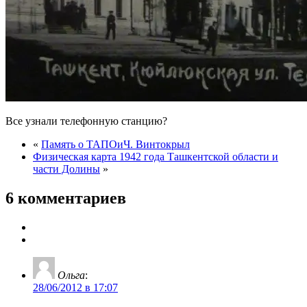
Все узнали телефонную станцию?
«
Память о ТАПОиЧ. Винтокрыл
Физическая карта 1942 года Ташкентской области и
части Долины
»
6 комментариев
Ольга
:
28/06/2012 в 17:07