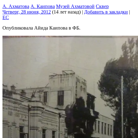
А. Ахматова
А. Каипова
Музей Ахматовой
Сквер
Четверг, 28 июня, 2012
(14 лет назад)
|
Добавить в закладки
|
EC
Опубликовала Айида Каипова в ФБ.