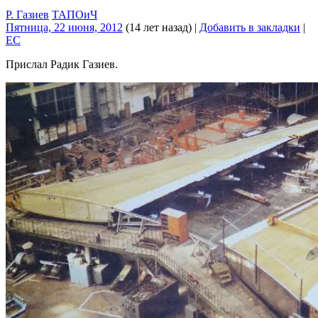
Р. Газиев
ТАПОиЧ
Пятница, 22 июня, 2012
(14 лет назад)
|
Добавить в закладки
|
EC
Прислал Радик Газиев.