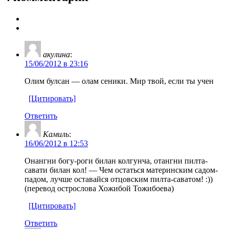
акулина
:
15/06/2012 в 23:16
Олим булсан — олам сеники. Мир твой, если ты учен
[Цитировать]
Ответить
Камиль
:
16/06/2012 в 12:53
Онангни богу-роги билан колгунча, отангни пилта-
савати билан кол! — Чем остаться материнским садом-
падом, лучше оставайся отцовским пилта-саватом! :))
(перевод острослова Хожибой Тожибоева)
[Цитировать]
Ответить