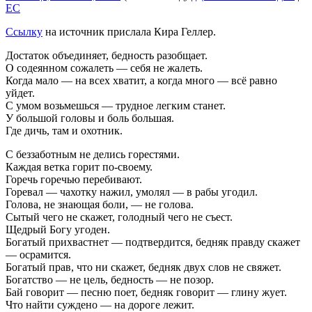
EC
Ссылку
на источник прислала Кира Геллер.
Достаток объединяет, бедность разобщает.
О содеянном сожалеть — себя не жалеть.
Когда мало — на всех хватит, а когда много — всё равно
уйдет.
С умом возьмешься — трудное легким станет.
У большой головы и боль большая.
Где дичь, там и охотник.
С беззаботным не делись горестями.
Каждая ветка горит по-своему.
Горечь горечью перебивают.
Горевал — чахотку нажил, умолял — в рабы угодил.
Голова, не знающая боли, — не голова.
Сытый чего не скажет, голодный чего не съест.
Щедрый Богу угоден.
Богатый прихвастнет — подтвердится, бедняк правду скажет
— осрамится.
Богатый прав, что ни скажет, бедняк двух слов не свяжет.
Богатство — не цель, бедность — не позор.
Бай говорит — песню поет, бедняк говорит — глину жует.
Что найти суждено — на дороге лежит.