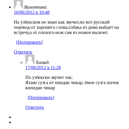
Валентина
:
16/06/2012 в 16:48
На узбекском не знаю как звучит,но вот русский
перевод-от хорошего слова,собака из дома выйдет на
встречу,а от плохого-нож сам из ножен вылезет.
[Цитировать]
Ответить
Хамид
:
17/06/2012 в 11:28
По узбекски звучит так:
Яхши сузга ит инидан чикар, ёмон сузга пичок
кинидан чикар
[Цитировать]
Ответить