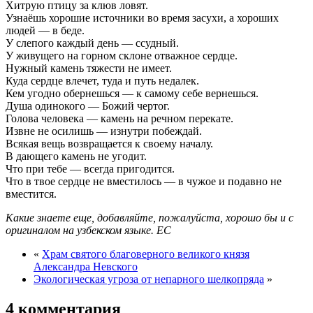
Хитрую птицу за клюв ловят.
Узнаёшь хорошие источники во время засухи, а хороших
людей — в беде.
У слепого каждый день — ссудный.
У живущего на горном склоне отважное сердце.
Нужный камень тяжести не имеет.
Куда сердце влечет, туда и путь недалек.
Кем угодно обернешься — к самому себе вернешься.
Душа одинокого — Божий чертог.
Голова человека — камень на речном перекате.
Извне не осилишь — изнутри побеждай.
Всякая вещь возвращается к своему началу.
В дающего камень не угодит.
Что при тебе — всегда пригодится.
Что в твое сердце не вместилось — в чужое и подавно не
вместится.
Какие знаете еще, добавляйте, пожалуйста, хорошо бы и с
оригиналом на узбекском языке. ЕС
«
Храм святого благоверного великого князя
Александра Невского
Экологическая угроза от непарного шелкопряда
»
4 комментария