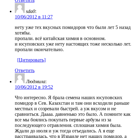
Ответить
sda0
:
10/06/2012 в 11:27
нету уже тех вкусных помидоров что были лет 5 назад
хотябы.
пропали. всё китайская химия в основном.
и юсуповских уже нету настоящих тоже несколько лет.
пропали окончательно.
[Цитировать]
Ответить
Людмила
:
10/06/2012 в 19:52
Что интересно. Я брала семена наших юсуповских
помидор в Сев. Казахстан и там они всходили раньше
местных и созревали быстрей. а уж вкусом и не
сравниться. Даааа. давненько это было. А помните как
все мы боялись покупать первые арбузы из за
последующего отравления. сплошная химия была.
Ждали до июля и уж тогда отъедались. А я еще
расстраивалась. что в Израиле нет наших помидор. а