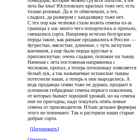
помидоры, которые можно грузить лопатой, а им
хоть бы хны! Юсуповских красных тоже нет, есть
только розовые. Да и те обмельчали, а тех,
сладких, да размером с хандаляшку тоже нет.
С тех пор как челноки стали возить семена из-за
границы у нас много чего попортилось и пропало,
смешались сорта. Например исчезли болгарские
перцы такие, как раньше продавались в России —
бугристые, мясистые, длинные, с чуть загнутым
кончиком, а еще были перцы круглые и
приплюснутые, очень сладкие, похожие на тыкву.
Начиная с лета постоянная напряженка с
чесноком, пропал, а теперь потихоньку появляется
белый лук, а так называемые испанские тыквы
потеснили наши, а теперь и они выродились. А
ведь продавцы семян тоже не дураки, продают в
основном гибридные семена первого поколения,
от которых бывает хороший урожай, но на семена
они не пригодны, надо покупать опять новые
семена от производителя. НАши дехкане фермеры
этого не понимают. Так и растеряли наши старые
добрые сорта.
[Цитировать]
Ответить