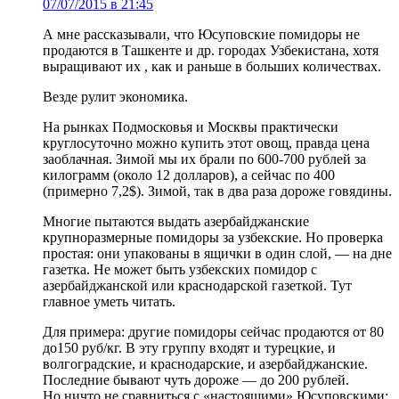
07/07/2015 в 21:45
А мне рассказывали, что Юсуповские помидоры не
продаются в Ташкенте и др. городах Узбекистана, хотя
выращивают их , как и раньше в больших количествах.
Везде рулит экономика.
На рынках Подмосковья и Москвы практически
круглосуточно можно купить этот овощ, правда цена
заоблачная. Зимой мы их брали по 600-700 рублей за
килограмм (около 12 долларов), а сейчас по 400
(примерно 7,2$). Зимой, так в два раза дороже говядины.
Многие пытаются выдать азербайджанские
крупноразмерные помидоры за узбекские. Но проверка
простая: они упакованы в ящички в один слой, — на дне
газетка. Не может быть узбекских помидор с
азербайджанской или краснодарской газеткой. Тут
главное уметь читать.
Для примера: другие помидоры сейчас продаются от 80
до150 руб/кг. В эту группу входят и турецкие, и
волгоградские, и краснодарские, и азербайджанские.
Последние бывают чуть дороже — до 200 рублей.
Но ничто не сравниться с «настоящими» Юсуповскими;