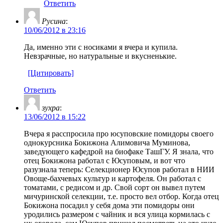
Ответить
Русина
:
10/06/2012 в 23:16
Да, именно эти с носиками я вчера и купила.
Невзрачные, но натуральные и вкусненькие.
[Цитировать]
Ответить
зухра
:
13/06/2012 в 15:22
Вчера я расспросила про юсуповские помидоры своего
однокурсника Бокижона Алимовича Муминова,
заведующего кафедрой на биофаке ТашГУ. Я знала, что
отец Бокижона работал с Юсуповым, и вот что
разузнала теперь: Селекционер Юсупов работал в НИИ
Овоще-бахчевых культур и картофеля. Он работал с
томатами, с редисом и др. Свой сорт он вывел путем
мичуринской селекции, т.е. просто вел отбор. Когда отец
Бокижона посадил у себя дома эти помидоры они
уродились размером с чайник и вся улица кормилась с