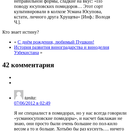
неправильной формы, сладкие на вкус: «По
поводу юсуповских помидоров… Этот сорт
культивировали в колхозе Усмана Юсупова,
кстати, личного друга Хрущева» [Инф.: Володя
Ч.].
Кто знает истину?
«
С днём рождения, любимый Пушкин!
История развития виноградарства и виноделия
Узбекистана
»
42 комментария
tanita
:
07/06/2012 в 02:49
Я не специалист в помидорах, но у нас всегда говорили
«усманюсуповские помидоры», и насчет баклажан не
знаю, они просто были очень большие по пол-кило
весом а то и больше. Хотьбю бы раз куснуть…. ничего