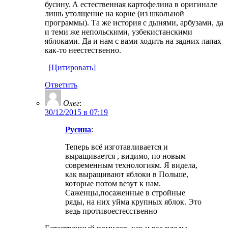
бусину. А естественная картофелина в оригинале
лишь утолщение на корне (из школьной
программы). Та же история с дынями, арбузами, да
и теми же непольскими, узбекистанскими
яблоками. Да и нам с вами ходить на задних лапах
как-то неестественно.
[Цитировать]
Ответить
Олег
:
30/12/2015 в 07:19
Русина
:
Теперь всё изготавливается и
выращивается , видимо, по новым
современным технологиям. Я видела,
как выращивают яблоки в Польше,
которые потом везут к нам.
Саженцы,посаженные в стройные
ряды, на них уйма крупных яблок. Это
ведь противоестесственно