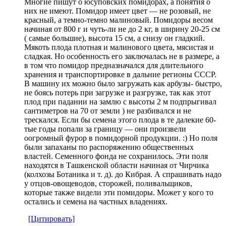
Многие пишут о юсуповских помидорах, а понятия о
них не имеют. Помидор имеет цвет — не розовый, не
красный, а темно-темно малиновый. Помидоры весом
начиная от 800 г и чуть-ли не до 2 кг, в ширину 20-25 см
( самые большие), высота 15 см, а снизу он гладкий.
Мякоть плода плотная и малинового цвета, мясистая и
сладкая. Но особенность его заключалась не в размере, а
в том что помидор предназначался для длительного
хранения и транспортировке в дальние регионы СССР.
В машину их можно было загружать как арбузы- быстро,
не боясь потерь при загрузке и разгрузке, так как этот
плод при падании на замлю с высоты 2 м подпрыгивал
сантиметров на 70 от земли ) не разбивался и не
трескался. Если бы семена этого плода в те далекие 60-
тые годы попали за границу — они произвели
оогромный фурор в помидорной продукции. :) Но поля
были запаханы по распоряжению общественных
властей. Семенного фонда не сохранилось. Эти поля
находятся в Ташкенской области начиная от Чирчика
(колхозы Ботаника и т. д). до Кибрая. А спрашивать надо
у отцов-овощеводов, сторожей, поливальщиков,
которые также видели эти помидоры. Может у кого то
остались и семена на частных владениях.
[Цитировать]