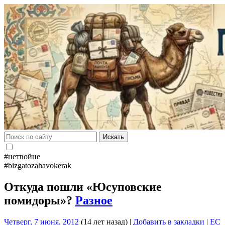
Искать
#нетвойне
#bizgatozahavokerak
Откуда пошли «Юсуповские
помидоры»?
Разное
Четверг, 7 июня, 2012
(14 лет назад)
|
Добавить в закладки
|
EC