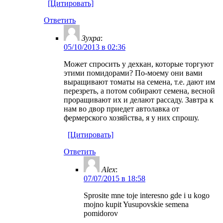
[Цитировать]
Ответить
Зухра
:
05/10/2013 в 02:36
Может спросить у дехкан, которые торгуют
этими помидорами? По-моему они вами
выращивают томаты на семена, т.е. дают им
перезреть, а потом собирают семена, весной
проращивают их и делают рассаду. Завтра к
нам во двор приедет автолавка от
фермерского хозяйства, я у них спрошу.
[Цитировать]
Ответить
Alex
:
07/07/2015 в 18:58
Sprosite mne toje interesno gde i u kogo
mojno kupit Yusupovskie semena
pomidorov