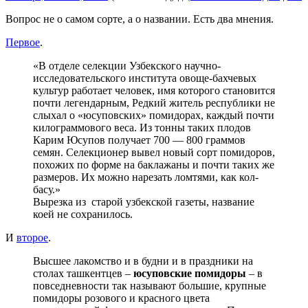
Вопрос не о самом сорте, а о названии. Есть два мнения.
Первое
.
«В отделе селекции Узбекского научно-
исследовательского института овоще-бахчевых
культур работает человек, имя которого становится
почти легендарным, Редкий житель республики не
слыхал о «юсуповских» помидорах, каждый почти
килограммового веса. Из тонны таких плодов
Карим Юсупов получает 700 — 800 граммов
семян. Селекционер вывел новый сорт поми­доров,
похожих по форме на баклажаны и почти таких же
размеров. Их можно нарезать ломтями, как кол­
басу.»
Вырезка из старой узбекской газеты, название
коей не сохранилось.
И
второе
.
Высшее лакомство и в будни и в праздники на
столах ташкентцев –
юсуповские помидоры
– в
повседневности так называют большие, крупные
помидоры розового и красного цвета