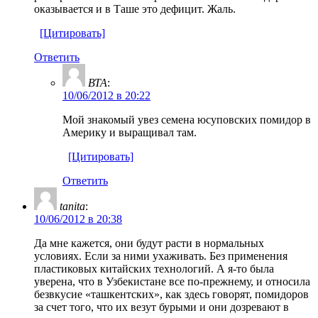
оказывается и в Таше это дефицит. Жаль.
[Цитировать]
Ответить
ВТА
:
10/06/2012 в 20:22
Мой знакомый увез семена юсуповских помидор в
Америку и выращивал там.
[Цитировать]
Ответить
tanita
:
10/06/2012 в 20:38
Да мне кажется, они будут расти в нормальных
условиях. Если за ними ухаживать. Без применения
пластиковых китайских технологий. А я-то была
уверена, что в Узбекистане все по-прежнему, и относила
безвкусие «ташкентских», как здесь говорят, помидоров
за счет того, что их везут бурыми и они дозревают в