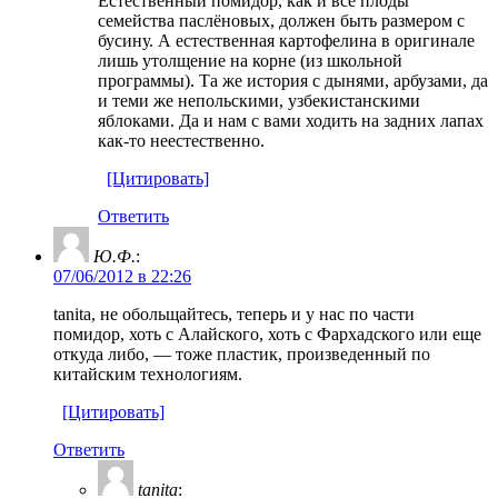
Естественный помидор, как и все плоды
семейства паслёновых, должен быть размером с
бусину. А естественная картофелина в оригинале
лишь утолщение на корне (из школьной
программы). Та же история с дынями, арбузами, да
и теми же непольскими, узбекистанскими
яблоками. Да и нам с вами ходить на задних лапах
как-то неестественно.
[Цитировать]
Ответить
Ю.Ф.
:
07/06/2012 в 22:26
tanita, не обольщайтесь, теперь и у нас по части
помидор, хоть с Алайского, хоть с Фархадского или еще
откуда либо, — тоже пластик, произведенный по
китайским технологиям.
[Цитировать]
Ответить
tanita
: