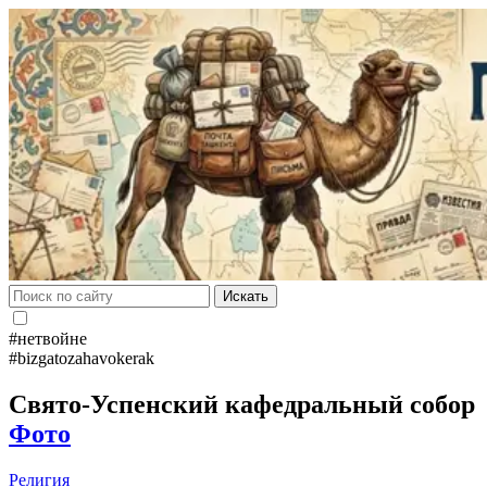
Искать
#нетвойне
#bizgatozahavokerak
Свято-Успенский кафедральный собор
Фото
Религия