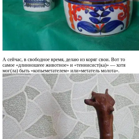
А сейчас, в свободное время, делаю из коряг свои. Вот то
самое «длинношеее животное» и «теннисист(ка)» — хотя
мог(ла) быть «копьеметателем» или»метатель молота».