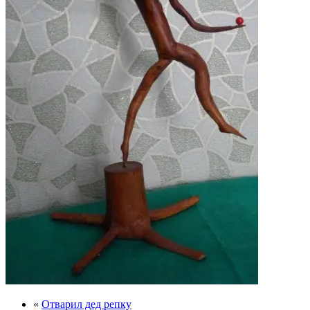
«
Отварил дед репку