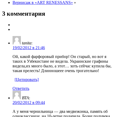
Вернисаж в «ART RENESSANS»
»
3 комментария
tanita
:
19/02/2012 в 21:46
Ой, какой фарфоровый прибор! Он старый, но вот я
таких в Узбекистане не видела. Украинские графины
видела,их много было, а этот… хоть сейчас купила бы,
такая прелесть! Длинношеее очень трогательно!
[Цитировать]
Ответить
ВТА
:
20/02/2012 в 09:44
А у меня чернильница — два медвежонка, память об
однокласснице, на 10-летие подарила. Более полувека