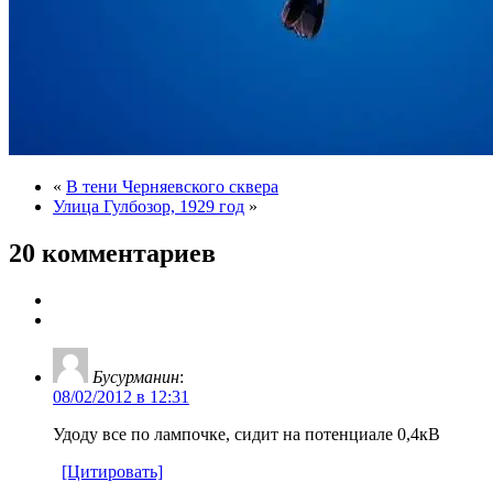
«
В тени Черняевского сквера
Улица Гулбозор, 1929 год
»
20 комментариев
Бусурманин
:
08/02/2012 в 12:31
Удоду все по лампочке, сидит на потенциале 0,4кВ
[Цитировать]