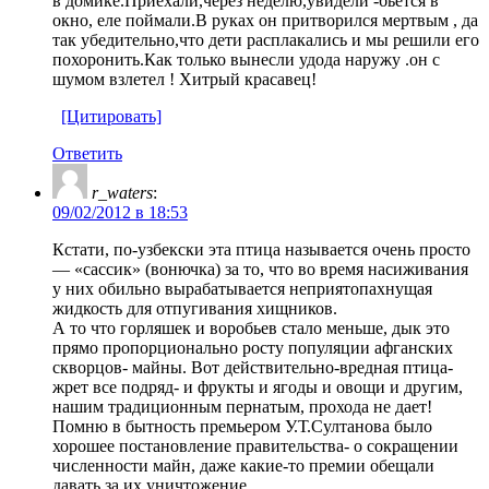
в домике.Приехали,через неделю,увидели -бьется в
окно, еле поймали.В руках он притворился мертвым , да
так убедительно,что дети расплакались и мы решили его
похоронить.Как только вынесли удода наружу .он с
шумом взлетел ! Хитрый красавец!
[Цитировать]
Ответить
r_waters
:
09/02/2012 в 18:53
Кстати, по-узбекски эта птица называется очень просто
— «сассик» (вонючка) за то, что во время насиживания
у них обильно вырабатывается неприятопахнущая
жидкость для отпугивания хищников.
А то что горляшек и воробьев стало меньше, дык это
прямо пропорционально росту популяции афганских
скворцов- майны. Вот действительно-вредная птица-
жрет все подряд- и фрукты и ягоды и овощи и другим,
нашим традиционным пернатым, прохода не дает!
Помню в бытность премьером У.Т.Султанова было
хорошее постановление правительства- о сокращении
численности майн, даже какие-то премии обещали
давать за их уничтожение.