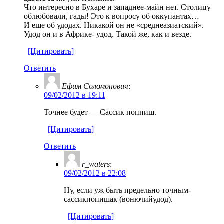
Что интересно в Бухаре и западнее-майн нет. Столицу
облюбовали, гады! Это к вопросу об оккупантах…
И еще об удодах. Никакой он не «среднеазиатский».
Удод он и в Африке- удод. Такой же, как и везде.
[Цитировать]
Ответить
Ефим Соломонович
:
09/02/2012 в 19:11
Точнее будет — Сассик поппиш.
[Цитировать]
Ответить
r_waters
:
09/02/2012 в 22:08
Ну, если уж быть предельно точным-
сассикпопишак (вонючийудод).
[Цитировать]