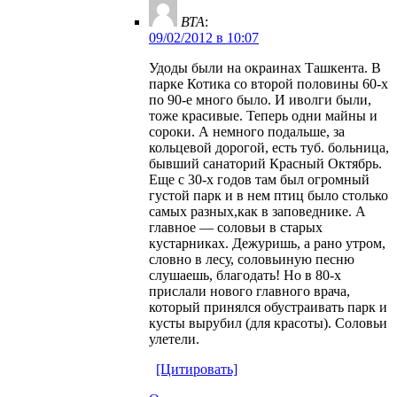
ВТА
:
09/02/2012 в 10:07
Удоды были на окраинах Ташкента. В
парке Котика со второй половины 60-х
по 90-е много было. И иволги были,
тоже красивые. Теперь одни майны и
сороки. А немного подальше, за
кольцевой дорогой, есть туб. больница,
бывший санаторий Красный Октябрь.
Еще с 30-х годов там был огромный
густой парк и в нем птиц было столько
самых разных,как в заповеднике. А
главное — соловьи в старых
кустарниках. Дежуришь, а рано утром,
словно в лесу, соловьиную песню
слушаешь, благодать! Но в 80-х
прислали нового главного врача,
который принялся обустраивать парк и
кусты вырубил (для красоты). Соловьи
улетели.
[Цитировать]