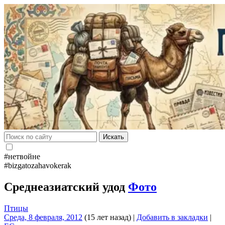
Искать
#нетвойне
#bizgatozahavokerak
Среднеазиатский удод
Фото
Птицы
Среда, 8 февраля, 2012
(15 лет назад)
|
Добавить в закладки
|