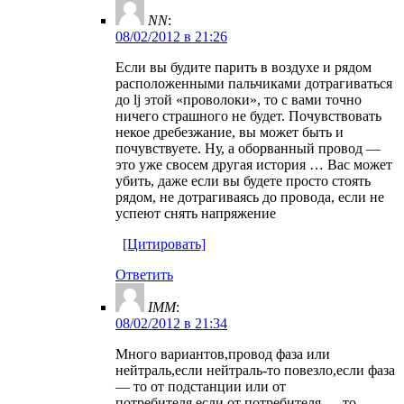
NN
:
08/02/2012 в 21:26
Если вы будите парить в воздухе и рядом
расположенными пальчиками дотрагиваться
до lj этой «проволоки», то с вами точно
ничего страшного не будет. Почувствовать
некое дребезжание, вы может быть и
почувствуете. Ну, а оборванный провод —
это уже свосем другая история … Вас может
убить, даже если вы будете просто стоять
рядом, не дотрагиваясь до провода, если не
успеют снять напряжение
[Цитировать]
Ответить
IMM
:
08/02/2012 в 21:34
Много вариантов,провод фаза или
нейтраль,если нейтраль-то повезло,если фаза
— то от подстанции или от
потребителя,если от потребителя — то