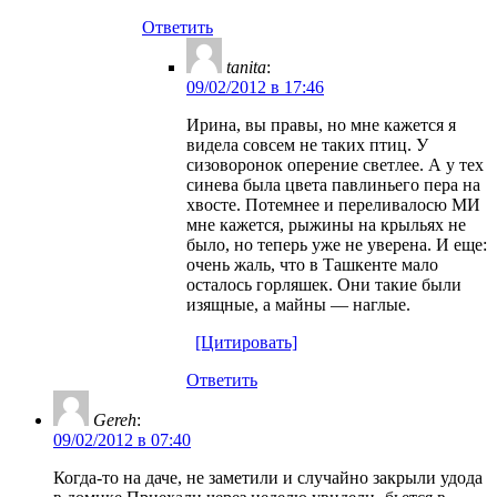
Ответить
tanita
:
09/02/2012 в 17:46
Ирина, вы правы, но мне кажется я
видела совсем не таких птиц. У
сизоворонок оперение светлее. А у тех
синева была цвета павлиньего пера на
хвосте. Потемнее и переливалосю МИ
мне кажется, рыжины на крыльях не
было, но теперь уже не уверена. И еще:
очень жаль, что в Ташкенте мало
осталось горляшек. Они такие были
изящные, а майны — наглые.
[Цитировать]
Ответить
Gereh
:
09/02/2012 в 07:40
Когда-то на даче, не заметили и случайно закрыли удода