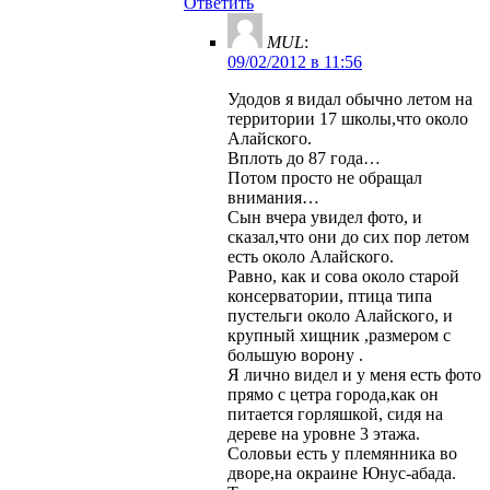
Ответить
MUL
:
09/02/2012 в 11:56
Удодов я видал обычно летом на
территории 17 школы,что около
Алайского.
Вплоть до 87 года…
Потом просто не обращал
внимания…
Сын вчера увидел фото, и
сказал,что они до сих пор летом
есть около Алайского.
Равно, как и сова около старой
консерватории, птица типа
пустельги около Алайского, и
крупный хищник ,размером с
большую ворону .
Я лично видел и у меня есть фото
прямо с цетра города,как он
питается горляшкой, сидя на
дереве на уровне 3 этажа.
Соловьи есть у племянника во
дворе,на окраине Юнус-абада.