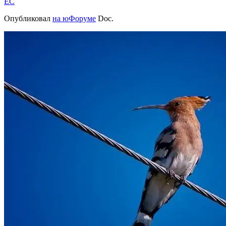
EC
Опубликовал
на юФоруме
Doc.