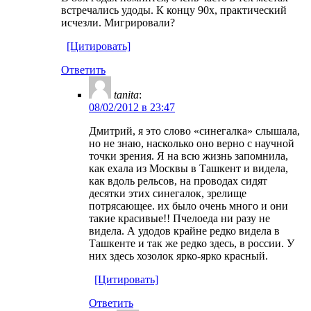
встречались удоды. К концу 90х, практический
исчезли. Мигрировали?
[Цитировать]
Ответить
tanita
:
08/02/2012 в 23:47
Дмитрий, я это слово «синегалка» слышала,
но не знаю, насколько оно верно с научной
точки зрения. Я на всю жизнь запомнила,
как ехала из Москвы в Ташкент и видела,
как вдоль рельсов, на проводах сидят
десятки этих синегалок, зрелище
потрясающее. их было очень много и они
такие красивые!! Пчелоеда ни разу не
видела. А удодов крайне редко видела в
Ташкенте и так же редко здесь, в россии. У
них здесь хозолок ярко-ярко красный.
[Цитировать]
Ответить