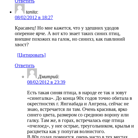
Ответить
tanita
:
08/02/2012 в 18:27
Красавец! Но мне кажется, что у здешних удодов
оперение ярче. А вот кто знает таких синих птиц,
внешне похожих на галок, но синихз, как павлиний
хвост?
[Цитировать]
Ответить
Дмитрий
:
08/02/2012 в 23:39
Есть такая синяя птица, в народе ее так и зовут
«синегалка». До конца 90х годов точно обитала в
окрестностях г. Янгиабада и Ангрена, сейчас не
знаю, встречается ли там. Очень красивая, ярко
синего цвета, размером со среднюю ворону или
галку. Там же, в горах, встречалась еще птица
«пчелоед», у нее острые, треугольником, крылья и
расцветка как у попугая волнистого.
В 80х годах помнится, очень часто в тех местах