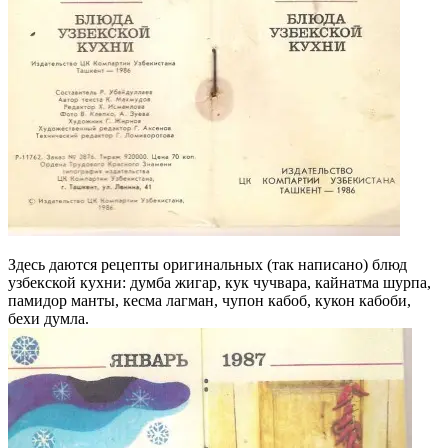
Здесь даются рецепты оригинальных (так написано) блюд
узбекской кухни: думба жигар, кук чучвара, кайнатма шурпа,
памидор манты, кесма лагман, чупон кабоб, кукон кабоби,
бехи думла.