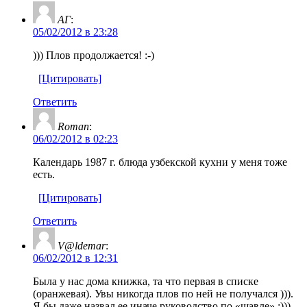
АГ
:
05/02/2012 в 23:28
))) Плов продолжается! :-)
[Цитировать]
Ответить
Roman
:
06/02/2012 в 02:23
Календарь 1987 г. блюда узбекской кухни у меня тоже
есть.
[Цитировать]
Ответить
V@ldemar
:
06/02/2012 в 12:31
Была у нас дома книжка, та что первая в списке
(оранжевая). Увы никогда плов по ней не получался ))).
Я бы даже назвал ее иначе руководство по «шавле» :)))