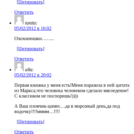
[Цитировать]
Ответить
tanita
:
05/02/2012 в 16:02
Охохонюшки……..
[Цитировать]
Ответить
alla
:
05/02/2012 в 20:02
Первая книжка у меня есть!Меня поразила в ней цитата
из Маркса,что человека человеком сделало мясоедение!
С классиком не поспоришь!))))
А Ваш пловчик-цимес…да в морозный день,да под
водочку!!!!мммм…!!!!
[Цитировать]
Ответить