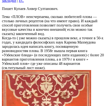
закладки
|
EC
Пишет Купаев Анвер Султанович.
Тема «ПЛОВ» неисчерпаема, сколько любителей плова —
столько личных рецептов (на что имеют право). И каждый
способ приготовления позволяет получить свои особые
вкусовые качества и конечно внешний( если можно так
сказать) законченный вид.
Когда-то ( уже можно сказать) в прошлом веке, а точнее в 50-х
годах, у кандидата философских наук Карима Махмудова
зародилась идея написать книгу, посвященную
разновидностям плова. В 1958г вышла первая книга
«Узбекские блюда» (и последующих пяти изданиях) с более 20
вариантов приготовления плова, а в 1979 г в книге »
Узбекский плов» где уже описаны 48 вариантов
(см.титульный лист ниже).