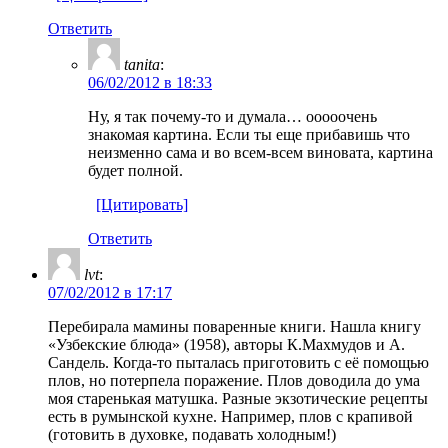
Ответить
tanita
:
06/02/2012 в 18:33
Ну, я так почему-то и думала… ооооочень
знакомая картина. Если ты еще прибавишь что
неизменно сама и во всем-всем виновата, картина
будет полной.
[Цитировать]
Ответить
lvt
:
07/02/2012 в 17:17
Перебирала мамины поваренные книги. Нашла книгу
«Узбекские блюда» (1958), авторы К.Махмудов и А.
Сандель. Когда-то пыталась приготовить с её помощью
плов, но потерпела поражение. Плов доводила до ума
моя старенькая матушка. Разные экзотические рецепты
есть в румынской кухне. Например, плов с крапивой
(готовить в духовке, подавать холодным!)