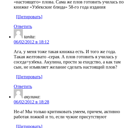
«настоящего» плова. Сама же плов готовить училась по
книжке «Узбекские блюда» 58-го года издания
[Цитировать]
Ответить
tanita
:
06/02/2012 в 18:12
Ага, у меня тоже такая книжка есть. И того же года.
Такая желтовато -серая. А плов готовить я училась у
соседа=узбека. Акулина, прости за ехидство, а как там
сын, не изъявляет желание сделать настоящий плов?
[Цитировать]
Ответить
акулина
:
06/02/2012 в 18:28
Не-а! Мы только критиковать умеем, причем, активно
работая ложкой и то, если чужие присутствуют
[Цитировать]