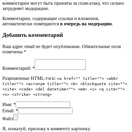
комментарии могут быть приняты за спам-атаку, что сильно
затрудняет модерацию.
Комментарии, содержащие ссылки и вложения,
автоматически помещаются
в очередь на модерацию
.
Добавить комментарий
Ваш адрес email не будет опубликован.
Обязательные поля
помечены
*
Комментарий:
*
Разрешенные HTML-тэги:
<a href="" title=""> <abbr
title=""> <acronym title=""> <b> <blockquote cite="">
<cite> <code> <del datetime=""> <em> <i> <q cite="">
<s> <strike> <strong>
Имя:
*
Email:
*
Файл
Я, пожалуй, приложу к комменту картинку.