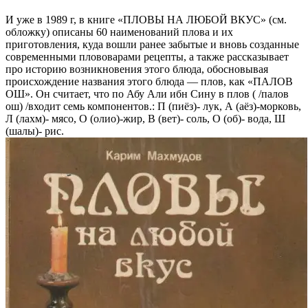
И уже в 1989 г, в книге «ПЛОВЫ НА ЛЮБОЙ ВКУС» (см.
обложку) описаны 60 наименований плова и их
приготовления, куда вошли ранее забытые и вновь созданные
современными плововарами рецепты, а также рассказывает
про историю возникновения этого блюда, обосновывая
происхождение названия этого блюда — плов, как «ПАЛОВ
ОШ». Он считает, что по Абу Али ибн Сину в плов ( /палов
ош) /входит семь компонентов.: П (пиёз)- лук, А (аёз)-морковь,
Л (лахм)- мясо, О (олио)-жир, В (вет)- соль, О (об)- вода, Ш
(шалы)- рис.