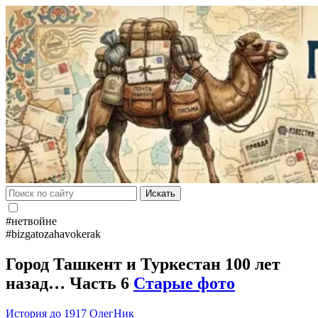
Искать
#нетвойне
#bizgatozahavokerak
Город Ташкент и Туркестан 100 лет
назад… Часть 6
Старые фото
История до 1917
ОлегНик