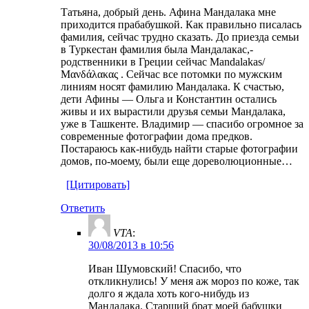
Татьяна, добрый день. Афина Мандалака мне
приходится прабабушкой. Как правильно писалась
фамилия, сейчас трудно сказать. До приезда семьи
в Туркестан фамилия была Мандалакас,-
родственники в Греции сейчас Mandalakas/
Μανδάλακας . Сейчас все потомки по мужским
линиям носят фамилию Мандалака. К счастью,
дети Афины — Ольга и Константин остались
живы и их вырастили друзья семьи Мандалака,
уже в Ташкенте. Владимир — спасибо огромное за
современные фотографии дома предков.
Постараюсь как-нибудь найти старые фотографии
домов, по-моему, были еще дореволюционные…
[Цитировать]
Ответить
VTA
:
30/08/2013 в 10:56
Иван Шумовский! Спасибо, что
откликнулись! У меня аж мороз по коже, так
долго я ждала хоть кого-нибудь из
Мандалака. Старший брат моей бабушки