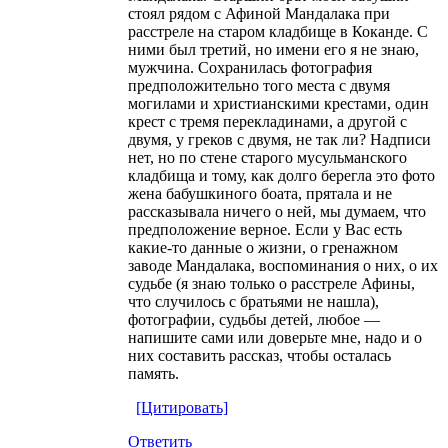
стоял рядом с Афиной Мандалака при
расстреле на старом кладбище в Коканде. С
ними был третий, но имени его я не знаю,
мужчина. Сохранилась фотография
предположительно того места с двумя
могилами и христианскими крестами, один
крест с тремя перекладинами, а другой с
двумя, у греков с двумя, не так ли? Надписи
нет, но по стене старого мусульманского
кладбища и тому, как долго берегла это фото
жена бабушкиного боата, прятала и не
рассказывала ничего о ней, мы думаем, что
предположение верное. Если у Вас есть
какие-то данные о жизни, о гренажном
заводе Мандалака, воспоминания о них, о их
судьбе (я знаю только о расстреле Афины,
что случилось с братьями не нашла),
фотографии, судьбы детей, любое —
напишите сами или доверьте мне, надо и о
них составить рассказ, чтобы осталась
память.
[Цитировать]
Ответить