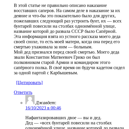
В этой статье не правильно описано наказание
восставших саперов. На самом деле в наказание за их
деяние и что-бы это показательно было для других,
пожелавших следующий раз устроить бунт, их — всех
бунтарей повесили на столбах одноимённой улице,
название которой до развала СССР было Сапёрной.
Эта информация взята из устного рассказа моего деда
своей снохе, то есть моей матери, когда она перед его
смертью ухаживала за ним — больным.
Мой дед признался перед своей смертью. Моего деда
звали Константин Матвеевич Грико он был
полковником старой Армии и командиром этого
сапёрного полка. В своё время он будучи кадетом сидел
за одной партой с Карбышевым.
[Цитировать]
Ответить
Джавдет
:
16/10/2023 в 00:46
Нафантазировавших двое — вы и дед.
Дед — «всех бунтарей повесили на столбах
одноимённой улице, название которой до развала