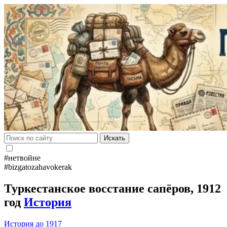
Искать
#нетвойне
#bizgatozahavokerak
Туркестанское восстание сапёров, 1912
год
История
История до 1917