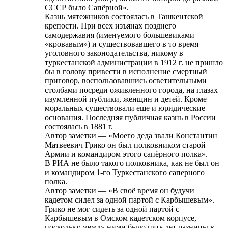
СССР было Сапёрной».
Казнь мятежников состоялась в Ташкентской
крепости. При всех изъянах позднего
самодержавия (именуемого большевиками
«кровавым») и существовавшего в то время
уголовного законодательства, никому в
туркестанской администрации в 1912 г. не пришло
бы в голову привести в исполнение смертный
приговор, воспользовавшись осветительными
столбами посреди оживленного города, на глазах
изумленной публики, женщин и детей. Кроме
моральных существовали еще и юридические
основания. Последняя публичная казнь в России
состоялась в 1881 г.
Автор заметки — «Моего деда звали Константин
Матвеевич Грико он был полковником старой
Армии и командиром этого сапёрного полка».
В РИА не было такого полковника, как не был он
и командиром 1-го Туркестанского саперного
полка.
Автор заметки — «В своё время он будучи
кадетом сидел за одной партой с Карбышевым».
Грико не мог сидеть за одной партой с
Карбышевым в Омском кадетском корпусе,
поскольку между ними было пять лет разницы в