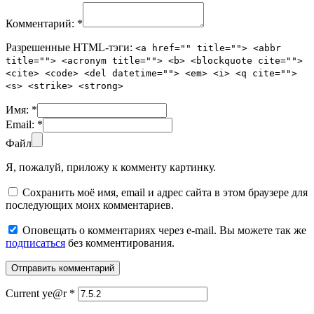
Комментарий:
*
Разрешенные HTML-тэги:
<a href="" title=""> <abbr
title=""> <acronym title=""> <b> <blockquote cite="">
<cite> <code> <del datetime=""> <em> <i> <q cite="">
<s> <strike> <strong>
Имя:
*
Email:
*
Файл
Я, пожалуй, приложу к комменту картинку.
Сохранить моё имя, email и адрес сайта в этом браузере для
последующих моих комментариев.
Оповещать о комментариях через e-mail. Вы можете так же
подписаться
без комментирования.
Current ye@r
*