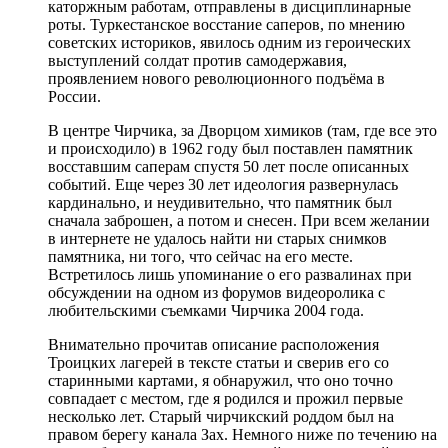
каторжным работам, отправлены в дисциплинарные
роты. Туркестанское восстание саперов, по мнению
советских историков, явилось одним из героических
выступлений солдат против самодержавия,
проявлением нового революционного подъёма в
России.
В центре Чирчика, за Дворцом химиков (там, где все это
и происходило) в 1962 году был поставлен памятник
восставшим саперам спустя 50 лет после описанных
событий. Еще через 30 лет идеология развернулась
кардинально, и неудивительно, что памятник был
сначала заброшен, а потом и снесен. При всем желании
в интернете не удалось найти ни старых снимков
памятника, ни того, что сейчас на его месте.
Встретилось лишь упоминание о его развалинах при
обсуждении на одном из форумов видеоролика с
любительскими съемками Чирчика 2004 года.
Внимательно прочитав описание расположения
Троицких лагерей в тексте статьи и сверив его со
старинными картами, я обнаружил, что оно точно
совпадает с местом, где я родился и прожил первые
несколько лет. Старый чирчикский роддом был на
правом берегу канала Зах. Немного ниже по течению на