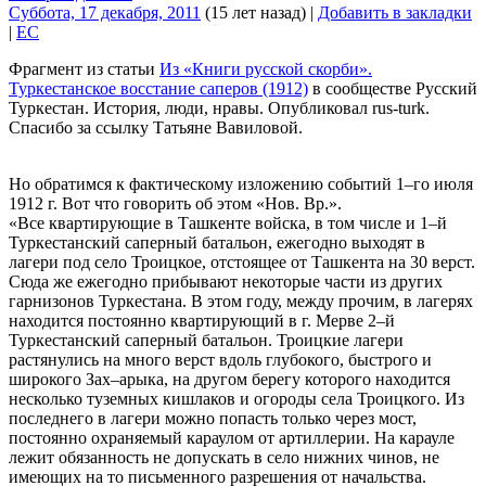
Суббота, 17 декабря, 2011
(15 лет назад)
|
Добавить в закладки
|
EC
Фрагмент из статьи
Из «Книги русской скорби».
Туркестанское восстание саперов (1912)
в сообществе Русский
Туркестан. История, люди, нравы. Опубликовал rus-turk.
Спасибо за ссылку Татьяне Вавиловой.
Но обратимся к фактическому изложению событий 1–го июля
1912 г. Вот что говорить об этом «Нов. Вр.».
«Все квартирующие в Ташкенте войска, в том числе и 1–й
Туркестанский саперный батальон, ежегодно выходят в
лагери под село Троицкое, отстоящее от Ташкента на 30 верст.
Сюда же ежегодно прибывают некоторые части из других
гарнизонов Туркестана. В этом году, между прочим, в лагерях
находится постоянно квартирующий в г. Мерве 2–й
Туркестанский саперный батальон. Троицкие лагери
растянулись на много верст вдоль глубокого, быстрого и
широкого Зах–арыка, на другом берегу которого находится
несколько туземных кишлаков и огороды села Троицкого. Из
последнего в лагери можно попасть только через мост,
постоянно охраняемый караулом от артиллерии. На карауле
лежит обязанность не допускать в село нижних чинов, не
имеющих на то письменного разрешения от начальства.