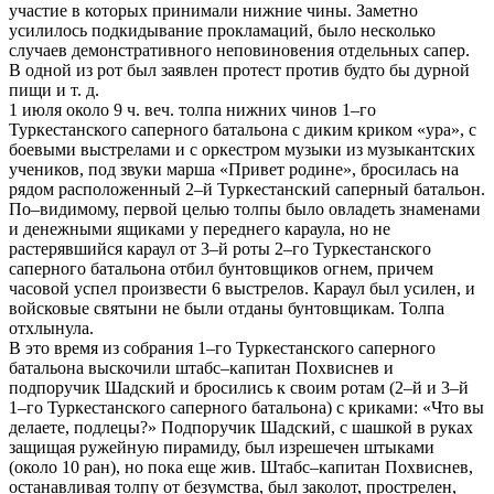
участие в которых принимали нижние чины. Заметно
усилилось подкидывание прокламаций, было несколько
случаев демонстративного неповиновения отдельных сапер.
В одной из рот был заявлен протест против будто бы дурной
пищи и т. д.
1 июля около 9 ч. веч. толпа нижних чинов 1–го
Туркестанского саперного батальона с диким криком «ура», с
боевыми выстрелами и с оркестром музыки из музыкантских
учеников, под звуки марша «Привет родине», бросилась на
рядом расположенный 2–й Туркестанский саперный батальон.
По–видимому, первой целью толпы было овладеть знаменами
и денежными ящиками у переднего караула, но не
растерявшийся караул от 3–й роты 2–го Туркестанского
саперного батальона отбил бунтовщиков огнем, причем
часовой успел произвести 6 выстрелов. Караул был усилен, и
войсковые святыни не были отданы бунтовщикам. Толпа
отхлынула.
В это время из собрания 1–го Туркестанского саперного
батальона выскочили штабс–капитан Похвиснев и
подпоручик Шадский и бросились к своим ротам (2–й и 3–й
1–го Туркестанского саперного батальона) с криками: «Что вы
делаете, подлецы?» Подпоручик Шадский, с шашкой в руках
защищая ружейную пирамиду, был изрешечен штыками
(около 10 ран), но пока еще жив. Штабс–капитан Похвиснев,
останавливая толпу от безумства, был заколот, прострелен,