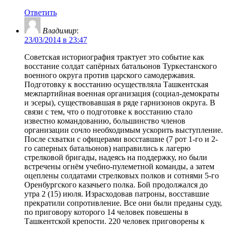
Ответить
Владимир
:
23/03/2014 в 23:47
Советская историография трактует это событие как
восстание солдат сапёрных батальонов Туркестанского
военного округа против царского самодержавия.
Подготовку к восстанию осуществляла Ташкентская
межпартийная военная организация (социал-демократы
и эсеры), существовавшая в ряде гарнизонов округа. В
связи с тем, что о подготовке к восстанию стало
известно командованию, большинство членов
организации сочло необходимым ускорить выступление.
После схватки с офицерами восставшие (7 рот 1-го и 2-
го саперных батальонов) направились к лагерю
стрелковой бригады, надеясь на поддержку, но были
встречены огнём учебно-пулеметной команды, а затем
оцеплены солдатами стрелковых полков и сотнями 5-го
Оренбургского казачьего полка. Бой продолжался до
утра 2 (15) июля. Израсходовав патроны, восставшие
прекратили сопротивление. Все они были преданы суду,
по приговору которого 14 человек повешены в
Ташкентской крепости. 220 человек приговорены к