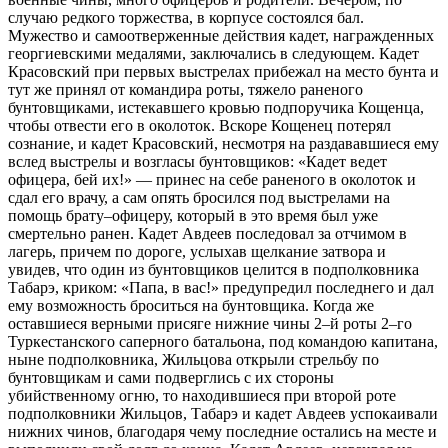
случаю редкого торжества, в корпусе состоялся бал.
Мужество и самоотверженные действия кадет, награжденных
георгиевскими медалями, заключались в следующем. Кадет
Красовский при первых выстрелах прибежал на место бунта и
тут же принял от командира роты, тяжело раненого
бунтовщиками, истекавшего кровью подпоручика Кощенца,
чтобы отвести его в околоток. Вскоре Кощенец потерял
сознание, и кадет Красовский, несмотря на раздававшиеся ему
вслед выстрелы и возгласы бунтовщиков: «Кадет ведет
офицера, бей их!» — принес на себе раненого в околоток и
сдал его врачу, а сам опять бросился под выстрелами на
помощь брату–офицеру, который в это время был уже
смертельно ранен. Кадет Авдеев последовал за отчимом в
лагерь, причем по дороге, услыхав щелкание затвора и
увидев, что один из бунтовщиков целится в подполковника
Табарэ, криком: «Папа, в вас!» предупредил последнего и дал
ему возможность броситься на бунтовщика. Когда же
оставшиеся верными присяге нижние чины 2–й роты 2–го
Туркестанского саперного батальона, под командою капитана,
ныне подполковника, Жильцова открыли стрельбу по
бунтовщикам и сами подверглись с их стороны
убийственному огню, то находившиеся при второй роте
подполковники Жильцов, Табарэ и кадет Авдеев успокаивали
нижних чинов, благодаря чему последние остались на месте и