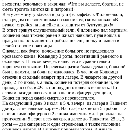
выхватил револьвер и закричал: «Что вы делаете, братцы, не
сметь трогать винтовки и патроны!»
В эту же минуту вбежал в роту и фельдфебель Филоненко и,
став рядом со своим юным начальником, скомандовал: «В
ружье! стройся на линейке для защиты от бунтующих!»
В ответ грянул оглушительный залп. Филоненко пал мертвым,
Кощенец был тяжело ранен в живот навылет, пуля вошла в
правую полость живота, пробила печень, почку и вышла в
левой стороне поясницы.
Сначала, как будто, положение больного не предвещало
кровавого конца. Командир 3 роты, посетивший раненого в
околодке в 11 часов вечера, нашел его в сравнительно
хорошем состоянии. Перевязка врачом была сделана, больной
был в памяти, на боли не жаловался. В час ночи Кощемца
отвезли в сводный лазарет при лагере. В лазарете на другой
день, 2–го июля, в 2 часа, Кощенец потерял сознание и, не
приходя в себя, в 4½ ч. пополудни отошел в вечность. По
словам находившегося при раненом офицере денщика,
Кощенец перед самой смертью перекрестился.
На следующий день 3 июля, в 5 ч. вечера, из лагеря в Ташкент
двинулся печальный кортеж. На 5 лафетах везли 5 гробов — 3
с останками офицеров и 2 с нижними чинами. Провожал на
протяжении 5 верст весь лагерь, а далее до Ташкента, 25 в., 3
роты — две саперных и одна стрелковая, а также половина
офицеров лагеря. В Ташкент прибыли утром. В начале