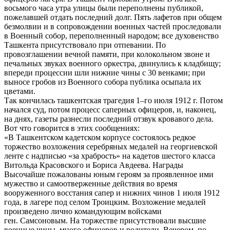
восьмого часа утра улицы были переполнены публикой,
пожелавшей отдать последний долг. Пять лафетов при общем
безмолвии и в сопровождении военных частей проследовали
в Военный собор, переполненный народом; все духовенство
Ташкента присутствовало при отпевании. По
провозглашении вечной памяти, при колокольном звоне и
печальных звуках военного оркестра, двинулись к кладбищу;
впереди процессии шли нижние чины с 30 венками; при
выносе гробов из Военного собора публика осыпала их
цветами.
Так кончилась ташкентская трагедия 1–го июля 1912 г. Потом
начался суд, потом процесс саперных офицеров, и, наконец,
на днях, газеты разнесли последний отзвук кровавого дела.
Вот что говорится в этих сообщениях:
«В Ташкентском кадетском корпусе состоялось редкое
торжество возложения серебряных медалей на георгиевской
ленте с надписью «за храбрость» на кадетов шестого класса
Витольда Красовского и Бориса Авдеева. Награды
Высочайше пожалованы юным героям за проявленное ими
мужество и самоотверженные действия во время
вооруженного восстания сапер и нижних чинов 1 июля 1912
года, в лагере под селом Троицким. Возложение медалей
произведено лично командующим войсками
ген. Самсоновым. На торжестве присутствовали высшие
военные чины, много офицеров и родители. Вечером, по