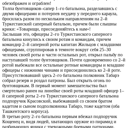
обезображен и ограблен!
Толпа бунтовщиков–сапер 1–го батальона, разделавшись с
двумя офицерами и потерпев неудачу у переднего караула,
бросилась разом по нескольким направлениям на 2–й
Туркестанский саперный батальон, причем были слышны
крики: «Товарищи, присоединяйтесь к нам»!
Заслышав это, офицеры 2–го Туркестанского саперного
батальона кинулись к своим ротам и командам, причем
командир 2–й саперной роты капитан Жильцов с младшими
офицерами, сгруппировав в темноте вокруг себя 25–30
человек своей роты и части остальных рот, открыл пальбу по
наступавшей толпе бунтовщиков. Почти одновременно со 2–й
ротой выбежали все остальные ротные командиры и младшие
офицеры с нижними чинами и присоединились ко 2–й роте.
Присутствовавший здесь 2–го батальона полковник Табарэ
собрал резерв и роздал патроны. Был открыть огонь по
бунтовщикам. В первый момент замешательства был
смертельно ранен на линейке своей роты младший офицер 1–
й саперной роты 2–го Туркестанского саперного батальона
подпоручик Красовский, выбежавший со своим братом
кадетом и сыном подполковника Табарэ, тоже кадетом (оба
Ташкентского корпуса).
В третью роту 2–го батальона первым вбежал подпоручик
Кощенец и, видя людей, хватающих оружие из пирамид и
разбивающих ящики с тревожными боевыми патронами,