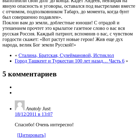
выполнили свой долг до конца. Кадет Авдеев, невзирая на
явную опасность и уговоры, оставался под выстрелами вместе
с отчимом, подполковником Табарэ, до момента, когда бунт
был совершенно подавлен».
Поклон вам до земли, доблестные юноши! С отрадой и
утешением прочтет это крылатое газетное слово о вас вся
русская Россия. Каждый патриот, вспомнив о вас, с чувством
гордости скажет: «Вот растут новые герои! Жив еще дух
народа, велик Бог земли Русской!»
«
Сталина, Братская, Сулеймановой, Истиклол
Город Ташкент и Туркестан 100 лет назад… Часть 6
»
5 комментариев
Anatoly Just
:
18/12/2011 в 13:07
Спасибо! Очень интересно!
[Цитировать]