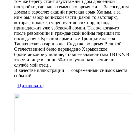
том же берегу стоит двухэтажный дом довоенной
постройки, где наша семья в то время жила. За соседним
домом в зарослях акаций протекал арык Ханым, а за
ним был забор воинской части (какой-то автопарк),
которая, похоже, существует до сих пор, правда,
принадлежит уже узбекской армии. Так же когда-то
после революции и гражданской войны перешли по
наследству к Красной армии все Троицкие лагеря
Ташкентского гарнизона. Сюда же во время Великой
Отечественной было переведено Харьковское
бронетанковое училище, ставшее знаменитым ТВТКУ. В
это училище в конце 50-х получил назначение по
службе мой отец…
В качестве иллюстрации — современный снимок места
событий.
[Цитировать]