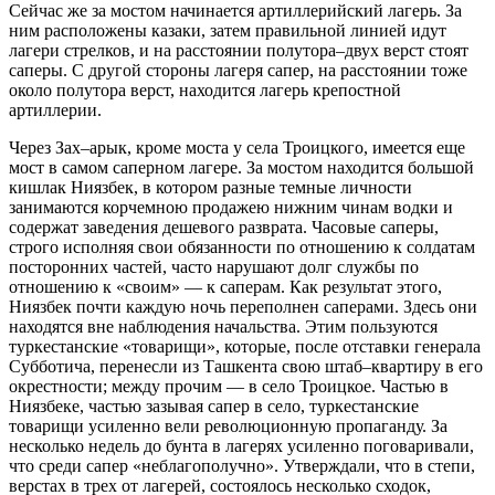
Сейчас же за мостом начинается артиллерийский лагерь. За
ним расположены казаки, затем правильной линией идут
лагери стрелков, и на расстоянии полутора–двух верст стоят
саперы. С другой стороны лагеря сапер, на расстоянии тоже
около полутора верст, находится лагерь крепостной
артиллерии.
Через Зах–арык, кроме моста у села Троицкого, имеется еще
мост в самом саперном лагере. За мостом находится большой
кишлак Ниязбек, в котором разные темные личности
занимаются корчемною продажею нижним чинам водки и
содержат заведения дешевого разврата. Часовые саперы,
строго исполняя свои обязанности по отношению к солдатам
посторонних частей, часто нарушают долг службы по
отношению к «своим» — к саперам. Как результат этого,
Ниязбек почти каждую ночь переполнен саперами. Здесь они
находятся вне наблюдения начальства. Этим пользуются
туркестанские «товарищи», которые, после отставки генерала
Субботича, перенесли из Ташкента свою штаб–квартиру в его
окрестности; между прочим — в село Троицкое. Частью в
Ниязбеке, частью зазывая сапер в село, туркестанские
товарищи усиленно вели революционную пропаганду. За
несколько недель до бунта в лагерях усиленно поговаривали,
что среди сапер «неблагополучно». Утверждали, что в степи,
верстах в трех от лагерей, состоялось несколько сходок,