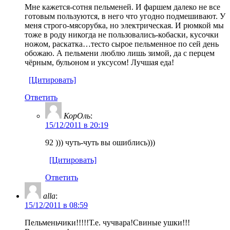
Мне кажется-сотня пельменей. И фаршем далеко не все
готовым пользуются, в него что угодно подмешивают. У
меня строго-мясорубка, но электрическая. И рюмкой мы
тоже в роду никогда не пользовались-кобаски, кусочки
ножом, раскатка…тесто сырое пельменное по сей день
обожаю. А пельмени люблю лишь зимой, да с перцем
чёрным, бульоном и уксусом! Лучшая еда!
[Цитировать]
Ответить
КорОль
:
15/12/2011 в 20:19
92 ))) чуть-чуть вы ошиблись)))
[Цитировать]
Ответить
alla
:
15/12/2011 в 08:59
Пельменьчики!!!!!Т.е. чучвара!Свиные ушки!!!