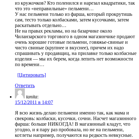
из кружочков? Кто поленился и нарезал квадратики, так
что это «неправильные» пельмени…
У нас пельмени только из фарша, который прокрутишь
сам, тесто только колбасками, затем кусочками, затем
раскатывать отдельно…
Не на правах рекламы, но на базарчике около
Чиланзарского торгового в одном магазинчике продают
очень хорошие готовые пельмени, говяжье-свиные и
чисто свиные (крупнее и вкуснее), причем их надо
спрашивать у продавщиц, на прилавке только колбасные
изделия — мы их берем, когда лепить нет возможности
по времени…
[Цитировать]
Ответить
tanita
:
15/12/2011 в 14:07
Я всю жизнь делаю пельмени именно так, как мама и
свекровь: колбаски, кусочки, сочни. Насчет магазинного
фарша: больше НИКОГДА! В магазинный кладут, что
угодно, и я пару раз пробовала, но не на пельмени,
котлеты например, получаются на редкость невкусные.