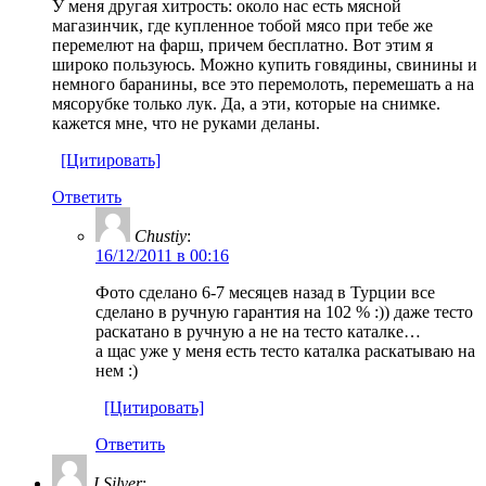
У меня другая хитрость: около нас есть мясной
магазинчик, где купленное тобой мясо при тебе же
перемелют на фарш, причем бесплатно. Вот этим я
широко пользуюсь. Можно купить говядины, свинины и
немного баранины, все это перемолоть, перемешать а на
мясорубке только лук. Да, а эти, которые на снимке.
кажется мне, что не руками деланы.
[Цитировать]
Ответить
Chustiy
:
16/12/2011 в 00:16
Фото сделано 6-7 месяцев назад в Турции все
сделано в ручную гарантия на 102 % :)) даже тесто
раскатано в ручную а не на тесто каталке…
а щас уже у меня есть тесто каталка раскатываю на
нем :)
[Цитировать]
Ответить
J Silver
: