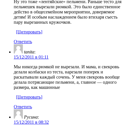
Ну это тоже «лентяйские» пельмени. Раньше тесто для
пельмешек вырезали рюмкой. Это было единственное
действо в общесемейном мероприятии, доверяемое
детям! И особым наслаждением было втихаря съесть
пару вырезанных кружочков.
[Цитировать]
Ответить
tanita
:
15/12/2011 в 01:11
Мы никогда рюмкой не вырезали. И мама, и свекровь
делали колбаски из теста, нарезали поперек и
раскатывали каждый сочень. У меня свекровь вообще
делала потрясающие пельмени, а, главное — одного
размера, как машинные
[Цитировать]
Ответить
Русина
:
15/12/2011 в 08:32