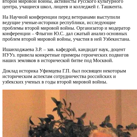
второй мировой войны, активисты Русского культурного
центра, учащиеся школ, лицеев и колледжей г. Ташкента.
На Научной конференции перед ветеранами выступили
ведущие ученые-историки республики, исследующие
проблемы второй мировой войны. Организатор и модератор
конференции – Флыгин Ю.С. дал сжатый анализ основных
проблем второй мировой войны, участия в ней Узбекистана.
Ишанходжаева З.Р. – зав. кафедрой, кандидат наук, доцент
НУУз. привела конкретные примеры героических подвигов
наших земляков в исторической битве под Москвой.
Доклад историка Уфимцева Г.П. был посвящен некоторым
историческим аспектам сотрудничества российских и
узбекских ученых в годы второй мировой войны.