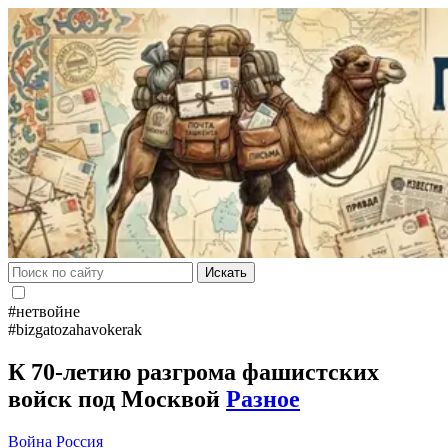
Искать
#нетвойне
#bizgatozahavokerak
К 70-летию разгрома фашистских
войск под Москвой
Разное
Война
Россия