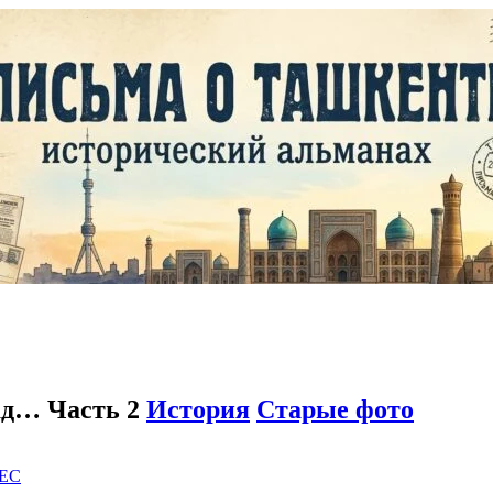
зад… Часть 2
История
Старые фото
EC