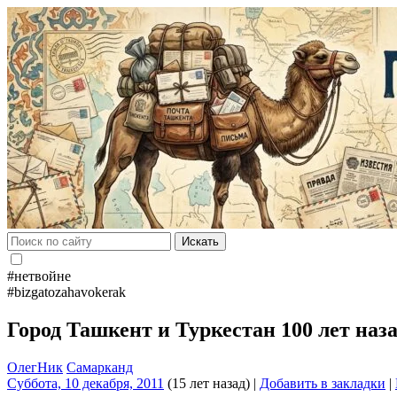
Искать
#нетвойне
#bizgatozahavokerak
Город Ташкент и Туркестан 100 лет на
ОлегНик
Самарканд
Суббота, 10 декабря, 2011
(15 лет назад)
|
Добавить в закладки
|