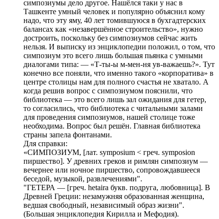
симпозиумы дело другое. Нашёлся таки у нас в
Ташкенте умный человек и популярно объяснил кому
надо, что эту яму, 40 лет томившуюся в бухгадтерских
балансах как «незавершённое строительство», нужно
достроить, поскольку без симпозиумов сейчас жить
нельзя. И выписку из энциклопедии положил, о том, что
симпозиум это всего лишь большая пьянка с умными
диалогами типа: — «Т-ты-ы м-мен-ня ув-важаешь?». Тут
конечно все поняли, что именно такого «корпоратива» в
центре столицы нам для полного счастья не хватало. А
когда решив вопрос с симпозиумом пояснили, что
библиотека — это всего лишь зал ожидания для гетер,
то согласились, что библиотека с читальными залами
для проведения симпозиумов, нашей столице тоже
необходима. Вопрос был решён. Главная библиотека
страны запела фонтанами.
Для справки:
«СИМПОЗИУМ, [лат. symposium < греч. symposion
пиршество]. У древних греков и римлян симпозиум —
вечернее или ночное пиршество, сопровождавшееся
беседой, музыкой, развлечениями".
"ГЕТЕРА — [греч. hetaira букв. подруга, любовница]. В
Древней Греции: незамужняя образованная женщина,
ведшая свободный, независимый образ жизни".
(Большая энциклопедия Кирилла и Мефодия).