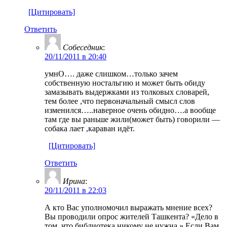
[Цитировать]
Ответить
Собеседник
:
20/11/2011 в 20:40
умнО…. даже слишком…только зачем
собственную ностальгию и может быть обиду
замазывать выдержками из толковых словарей,
тем более ,что первоначальный смысл слов
изменился…..наверное очень обидно….а вообще
там где вы раньше жили(может быть) говорили —
собака лает ,караван идёт.
[Цитировать]
Ответить
Ирина
:
20/11/2011 в 22:03
А кто Вас уполномочил выражать мнение всех?
Вы проводили опрос жителей Ташкента? «Дело в
том, что библиотека никому не нужна.» Если Вам