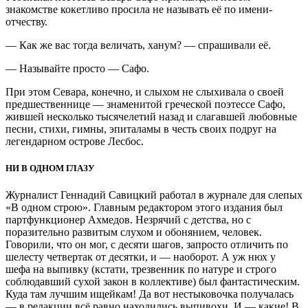
знакомстве кокетливо просила не называть её по имени-
отчеству.
— Как же вас тогда величать, ханум? — спрашивали её.
— Называйте просто — Сафо.
При этом Севара, конечно, и слыхом не слыхивала о своей
предшественнице — знаменитой греческой поэтессе Сафо,
жившей несколько тысячелетий назад и слагавшей любовные
песни, стихи, гимны, эпиталамы в честь своих подруг на
легендарном острове Лесбос.
НИ В ОДНОМ ГЛАЗУ
Журналист Геннадий Савицкий работал в журнале для слепых
«В одном строю». Главным редактором этого издания был
партфункционер Ахмедов. Незрячий с детства, но с
поразительно развитым слухом и обонянием, человек.
Говорили, что он мог, с десяти шагов, запросто отличить по
шелесту четвертак от десятки, и — наоборот. А уж нюх у
шефа на выпивку (кстати, трезвенник по натуре и строго
соблюдавший сухой закон в коллективе) был фантастическим.
Куда там лучшим ищейкам! Да вот нестыковочка получалась
— в редакции всё равно находились выпивохи. И — какие! В.