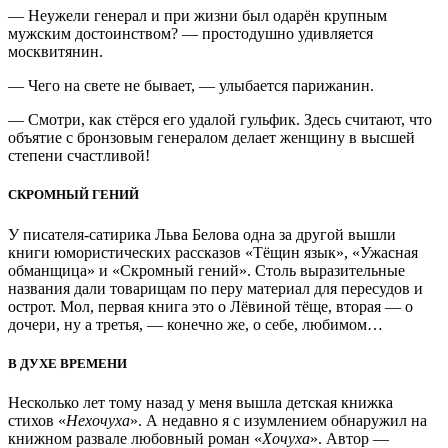
— Неужели генерал и при жизни был одарён крупным
мужским достоинством? — простодушно удивляется
москвитянин.
— Чего на свете не бывает, — улыбается парижанин.
— Смотри, как стёрся его удалой гульфик. Здесь считают, что
объятие с бронзовым генералом делает женщину в высшей
степени счастливой!
СКРОМНЫЙ ГЕНИЙ
У писателя-сатирика Льва Белова одна за другой вышли
книги юмористических рассказов «Тёщин язык», «Ужасная
обманщица» и «Скромный гений». Столь выразительные
названия дали товарищам по перу материал для пересудов и
острот. Мол, первая книга это о Лёвиной тёще, вторая — о
дочери, ну а третья, — конечно же, о себе, любимом…
В ДУХЕ ВРЕМЕНИ
Несколько лет тому назад у меня вышла детская книжка
стихов «
Нехочуха
». А недавно я с изумлением обнаружил на
книжном развале любовный роман «
Хочуха
». Автор —