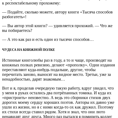
к респектабельному прохожему:
— Подайте, сколько можете, автору книги «Тысяча способов
разбогатеть»!
— Вы автор этой книги? — удивляется прохожий. — Что же
вы побираетесь?
— А это как раз и есть один из тысячи способов…
ЧУДЕСА НА КНИЖНОЙ ПОЛКЕ
Истинные книголюбы раз в году, а то и чаще, производят на
книжных полках ревизию, делают «прополку». Одни издания
переставляют куда-нибудь подальше, другие, чтобы
перечитать заново, выносят на видное место. Третьи, уже за
ненадобностью, дарят знакомым…
Вот и я, проделав очередную такую работу, вдруг увидел, что
у меня в руках остались два потрёпанных томика. И куда их
«пристроить» неизвестно. А ведь это сборники стихов двух
дорогих моему сердцу хороших поэтов. Авторы их давно уже
ушли из жизни, но я с ними когда-то ох как дружил. Поэтому
их стихи всегда ставил рядом. Хотя и знал, что они люто
ненавидят друг друга. Много раз пытался я помирить коллег