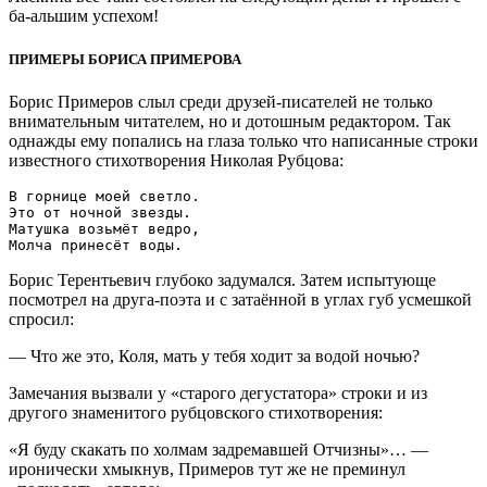
ба-альшим успехом!
ПРИМЕРЫ БОРИСА ПРИМЕРОВА
Борис Примеров слыл среди друзей-писателей не только
внимательным читателем, но и дотошным редактором. Так
однажды ему попались на глаза только что написанные строки
известного стихотворения Николая Рубцова:
В горнице моей светло.

Это от ночной звезды.

Матушка возьмёт ведро,

Борис Терентьевич глубоко задумался. Затем испытующе
посмотрел на друга-поэта и с затаённой в углах губ усмешкой
спросил:
— Что же это, Коля, мать у тебя ходит за водой ночью?
Замечания вызвали у «старого дегустатора» строки и из
другого знаменитого рубцовского стихотворения:
«Я буду скакать по холмам задремавшей Отчизны»… —
иронически хмыкнув, Примеров тут же не преминул