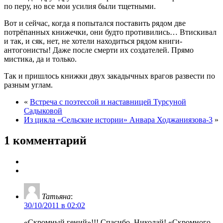
по перу, но все мои усилия были тщетными.
Вот и сейчас, когда я попытался поставить рядом две
потрёпанных книжечки, они будто противились… Втискивал
и так, и сяк, нет, не хотели находиться рядом книги-
антогонисты! Даже после смерти их создателей. Прямо
мистика, да и только.
Так и пришлось книжки двух закадычных врагов развести по
разным углам.
«
Встреча с поэтессой и наставницей Турсуной
Садыковой
Из цикла «Сельские истории» Анвара Ходжаниязова-3
»
1 комментарий
Татьяна
:
30/10/2011 в 02:02
«Скромный гений»!!! Спасибо, Николай! «Скромного