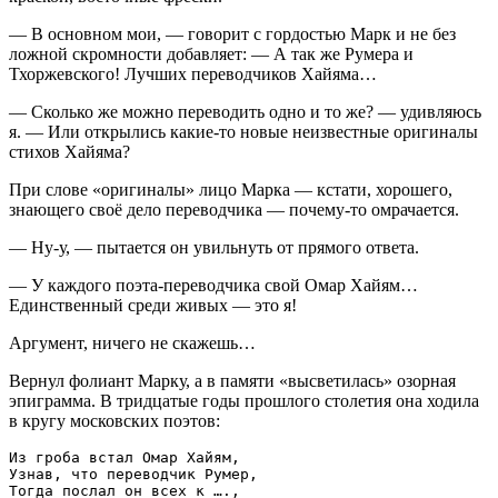
— В основном мои, — говорит с гордостью Марк и не без
ложной скромности добавляет: — А так же Румера и
Тхоржевского! Лучших переводчиков Хайяма…
— Сколько же можно переводить одно и то же? — удивляюсь
я. — Или открылись какие-то новые неизвестные оригиналы
стихов Хайяма?
При слове «оригиналы» лицо Марка — кстати, хорошего,
знающего своё дело переводчика — почему-то омрачается.
— Ну-у, — пытается он увильнуть от прямого ответа.
— У каждого поэта-переводчика свой Омар Хайям…
Единственный среди живых — это я!
Аргумент, ничего не скажешь…
Вернул фолиант Марку, а в памяти «высветилась» озорная
эпиграмма. В тридцатые годы прошлого столетия она ходила
в кругу московских поэтов:
Из гроба встал Омар Хайям,

Узнав, что переводчик Румер,

Тогда послал он всех к ….,
