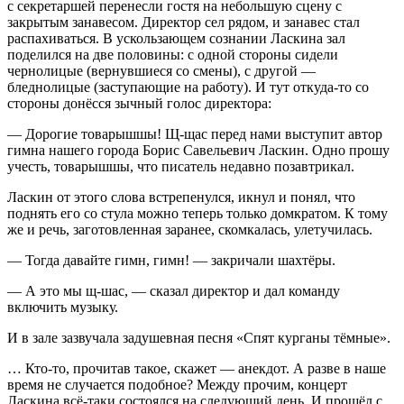
с секретаршей перенесли гостя на небольшую сцену с
закрытым занавесом. Директор сел рядом, и занавес стал
распахиваться. В ускользающем сознании Ласкина зал
поделился на две половины: с одной стороны сидели
чернолицые (вернувшиеся со смены), с другой —
бледнолицые (заступающие на работу). И тут откуда-то со
стороны донёсся зычный голос директора:
— Дорогие товарышшы! Щ-щас перед нами выступит автор
гимна нашего города Борис Савельевич Ласкин. Одно прошу
учесть, товарышшы, что писатель недавно позавтрикал.
Ласкин от этого слова встрепенулся, икнул и понял, что
поднять его со стула можно теперь только домкратом. К тому
же и речь, заготовленная заранее, скомкалась, улетучилась.
— Тогда давайте гимн, гимн! — закричали шахтёры.
— А это мы щ-шас, — сказал директор и дал команду
включить музыку.
И в зале зазвучала задушевная песня «Спят курганы тёмные».
… Кто-то, прочитав такое, скажет — анекдот. А разве в наше
время не случается подобное? Между прочим, концерт
Ласкина всё-таки состоялся на следующий день. И прошёл с