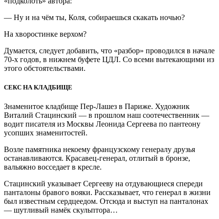
«подколоть» автора:
— Ну и на чём ты, Коля, собираешься скакать ночью?
На хворостинке верхом?
Думается, следует добавить, что «разбор» проводился в начале
70-х годов, в нижнем буфете ЦДЛ. Со всеми вытекающими из
этого обстоятельствами.
СЕКС НА КЛАДБИЩЕ
Знаменитое кладбище Пер-Лашез в Париже. Художник
Виталий Стацинский — в прошлом наш соотечественник —
водит писателя из Москвы Леонида Сергеева по пантеону
усопших знаменитостей.
Возле памятника некоему французскому генералу друзья
останавливаются. Красавец-генерал, отлитый в бронзе,
вальяжно восседает в кресле.
Стацинский указывает Сергееву на отдувающиеся спереди
панталоны бравого вояки. Рассказывает, что генерал в жизни
был известным сердцеедом. Отсюда и выступ на панталонах
— шутливый намёк скульптора…