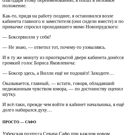
благодаря этому переименованию, я попал в неловкое
положение.
Как-то, придя на работу позднее, я остановился возле
кабинета главного и заместителя (они сидели вместе) и по
привычке спросил проходившего мимо Новопрудского:
— Боксервилли у себя?
— Не знаю, — ответил тот, почему-то ухмыляясь.
И в ту же минуту из приоткрытой двери кабинета донёсся
громкий голос Бориса Яковлевича:
— Боксер здесь, а Вилли ещё не подошёл! Заходите…
Оказывается, главный, — кстати, говоря, обладавший
недюжинным чувством юмора, — по достоинству оценил
шутку.
И всё-таки, прежде чем войти в кабинет начальника, я ещё
долго набирался духу…
ПРОСТО — САФО
Узбекская поэтесса Севара Сафо при каждом новом