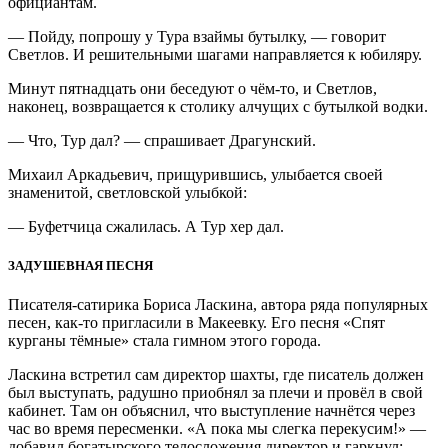
официантам.
— Пойду, попрошу у Тура взаймы бутылку, — говорит
Светлов. И решительными шагами направляется к юбиляру.
Минут пятнадцать они беседуют о чём-то, и Светлов,
наконец, возвращается к столику алчущих с бутылкой водки.
— Что, Тур дал? — спрашивает Драгунский.
Михаил Аркадьевич, прищурившись, улыбается своей
знаменитой, светловской улыбкой:
— Буфетчица сжалилась. А Тур хер дал.
ЗАДУШЕВНАЯ ПЕСНЯ
Писателя-сатирика Бориса Ласкина, автора ряда популярных
песен, как-то пригласили в Макеевку. Его песня «Спят
курганы тёмные» стала гимном этого города.
Ласкина встретил сам директор шахты, где писатель должен
был выступать, радушно приобнял за плечи и провёл в свой
кабинет. Там он объяснил, что выступление начнётся через
час во время пересменки. «А пока мы слегка перекусим!» —
добавил богатырского телосложения директор и гаркнул: