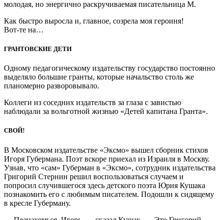
молодая, но энергично раскручиваемая писательница М.
Как быстро выросла и, главное, созрела моя героиня!
Вот-те на…
ГРАНТОВСКИЕ ДЕТИ
Одному педагогическому издательству государство постоянно
выделяло большие гранты, которые начальство столь же
планомерно разворовывало.
Коллеги из соседних издательств за глаза с завистью
наблюдали за вольготной жизнью «Детей капитана Гранта».
СВОЙ!
В Московском издательстве «Эксмо» вышел сборник стихов
Игоря Губермана. Поэт вскоре приехал из Израиля в Москву.
Узнав, что «сам» Губерман в «Эксмо», сотрудник издательства
Григорий Стернин решил воспользоваться случаем и
попросил случившегося здесь детского поэта Юрия Кушака
познакомить его с любимым писателем. Подошли к сидящему
в кресле Губерману.
— Познакомься, Игорь, — сказал Кушак. — Это Григорий