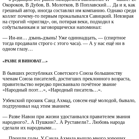
Окороков, В Дубов, В. Молотков, В Поплавский… Да и я, как
грешный автор, иногда составлял им компанию. Однако среди
коллег почему-то первым прокалывался Савицкий. Невзирая
на строгий «пригляд», он, потирая веки, подходил к
собутыльникам и заговорщически напоминал:
— Ии-ии… дзынь-дзынь! Уже одиннадцать, — (спиртное
тогда продавали строго с этого часа). — А у нас ещё ни в
одном глазу…
«РАЗВЕ Я ВИНОВАТ…»
В бывших республиках Советского Союза большинству
членам Союза писателей, достигших преклонного возраста,
правительство нередко присваивало почётное звание
«Народный поэт…», «Народный писатель…».
Узбекский прозаик Саид Ахмад, совсем ещё молодой, бывало,
подтрунивал над этим званием:
— Разве Навои при жизни удостаивался правителем звания
народного?.. А Пушкин?.. А Руставели?.. Любовь народа
сделали их народными…
… Прошли годы. У Саида Ахмада вышло много хороших