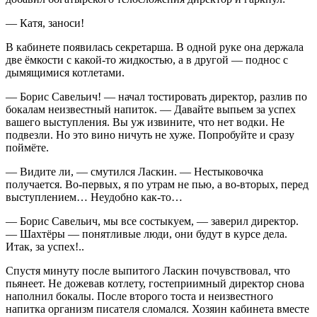
— Катя, заноси!
В кабинете появилась секретарша. В одной руке она держала
две ёмкости с какой-то жидкостью, а в другой — поднос с
дымящимися котлетами.
— Борис Савельич! — начал тостировать директор, разлив по
бокалам неизвестный напиток. — Давайте выпьем за успех
вашего выступления. Вы уж извините, что нет водки. Не
подвезли. Но это вино ничуть не хуже. Попробуйте и сразу
поймёте.
— Видите ли, — смутился Ласкин. — Нестыковочка
получается. Во-первых, я по утрам не пью, а во-вторых, перед
выступлением… Неудобно как-то…
— Борис Савельич, мы все состыкуем, — заверил директор.
— Шахтёры — понятливые люди, они будут в курсе дела.
Итак, за успех!..
Спустя минуту после выпитого Ласкин почувствовал, что
пьянеет. Не дожевав котлету, гостеприимный директор снова
наполнил бокалы. После второго тоста и неизвестного
напитка организм писателя сломался. Хозяин кабинета вместе