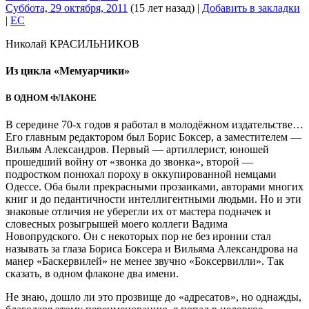
Суббота, 29 октября, 2011
(15 лет назад)
|
Добавить в закладки
|
EC
Николай КРАСИЛЬНИКОВ
Из цикла «Мемуарчики»
В ОДНОМ ФЛАКОНЕ
В середине 70-х годов я работал в молодёжном издательстве…
Его главным редактором был Борис Боксер, а заместителем —
Вильям Александров. Первый — артиллерист, юношей
прошедший войну от «звонка до звонка», второй —
подростком понюхал пороху в оккупированной немцами
Одессе. Оба были прекрасными прозаиками, авторами многих
книг и до педантичности интеллигентными людьми. Но и эти
знаковые отличия не уберегли их от мастера подначек и
словесных розыгрышей моего коллеги Вадима
Новопрудского. Он с некоторых пор не без иронии стал
называть за глаза Бориса Боксера и Вильяма Александрова на
манер «Баскервилей» не менее звучно «Боксервилли». Так
сказать, в одном флаконе два имени.
Не знаю, дошло ли это прозвище до «адресатов», но однажды,