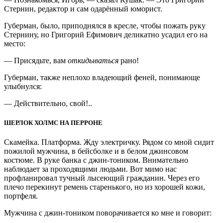
Стернин, редактор и сам одарённый юморист.
Губерман, было, приподнялся в кресле, чтобы пожать руку
Стернину, но Григорий Ефимович деликатно усадил его на
место:
— Присядьте, вам
откидываться
рано!
Губерман, также неплохо владеющий феней, понимающе
улыбнулся:
— Действительно, свой!..
ШЕРЛОК ХОЛМС НА ПЕРРОНЕ
Скамейка. Платформа. Жду электричку. Рядом со мной сидит
пожилой мужчина, в бейсболке и в белом джинсовом
костюме. В руке банка с джин-тоником. Внимательно
наблюдает за проходящими людьми. Вот мимо нас
профланировал тучный лысеющий гражданин. Через его
плечо перекинут ремень старенького, но из хорошей кожи,
портфеля.
Мужчина с джин-тоником поворачивается ко мне и говорит: