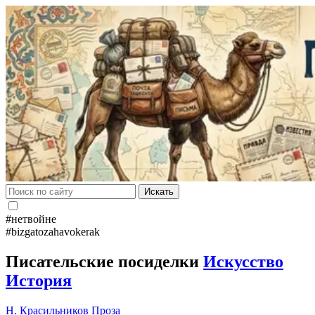
Искать
#нетвойне
#bizgatozahavokerak
Писательские посиделки
Искусство
История
Н. Красильников
Проза