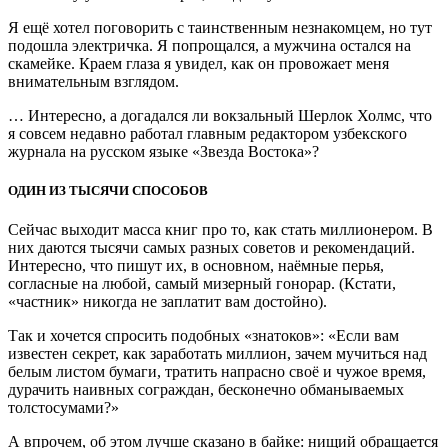
Я ещё хотел поговорить с таинственным незнакомцем, но тут
подошла электричка. Я попрощался, а мужчина остался на
скамейке. Краем глаза я увидел, как он провожает меня
внимательным взглядом.
… Интересно, а догадался ли вокзальный Шерлок Холмс, что
я совсем недавно работал главным редактором узбекского
журнала на русском языке «Звезда Востока»?
ОДИН ИЗ ТЫСЯЧИ СПОСОБОВ
Сейчас выходит масса книг про то, как стать миллионером. В
них даются тысячи самых разных советов и рекомендаций.
Интересно, что пишут их, в основном, наёмные перья,
согласные на любой, самый мизерный гонорар. (Кстати,
«частник» никогда не заплатит вам достойно).
Так и хочется спросить подобных «знатоков»: «Если вам
известен секрет, как заработать миллион, зачем мучиться над
белым листом бумаги, тратить напрасно своё и чужое время,
дурачить наивных сограждан, бесконечно обманываемых
толстосумами?»
А впрочем, об этом лучше сказано в байке: нищий обращается