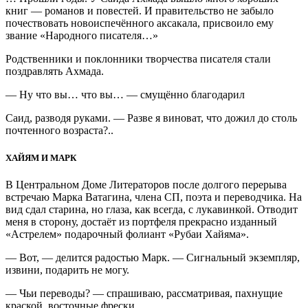
книг — романов и повестей. И правительство не забыло
почествовать новоиспечённого аксакала, присвоило ему
звание «Народного писателя…»
Родственники и поклонники творчества писателя стали
поздравлять Ахмада.
— Ну что вы… что вы… — смущённо благодарил
Саид, разводя руками. — Разве я виноват, что дожил до столь
почтенного возраста?..
ХАЙЯМ И МАРК
В Центральном Доме Литераторов после долгого перерыва
встречаю Марка Ватагина, члена СП, поэта и переводчика. На
вид сдал старина, но глаза, как всегда, с лукавинкой. Отводит
меня в сторону, достаёт из портфеля прекрасно изданный
«Астрелем» подарочный фолиант «Рубаи Хайяма».
— Вот, — делится радостью Марк. — Сигнальный экземпляр,
извини, подарить не могу.
— Чьи переводы? — спрашиваю, рассматривая, пахнущие
краской, восточные фрески.